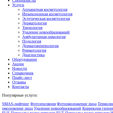
Специалисты
Услуги
Аппаратная косметология
Инъекционная косметология
Эстетическая косметология
Дермато­логия
Трихология
Удаление новообразований
Амбулаторная онкология
Подология
Дерматовенерология
Ревматология
Диагностика
Оборудование
Акции
Новости
Справочник
Прайс-лист
Отзывы
Контакты
Популярные услуги:
SMAS-лифтинг
Фотоэпиляция
Фотоомоложение лица
Термоли
омоложение лица
Удаление новообразований
Коррекция гипер
FUE
Пересадка волос методом FUT
Пересадка волос методом 