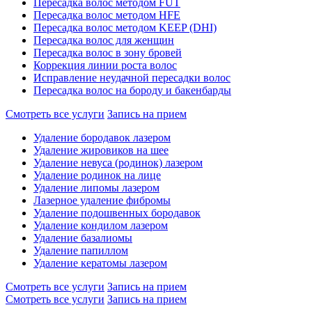
Пересадка волос методом FUT
Пересадка волос методом HFE
Пересадка волос методом KEEP (DHI)
Пересадка волос для женщин
Пересадка волос в зону бровей
Коррекция линии роста волос
Исправление неудачной пересадки волос
Пересадка волос на бороду и бакенбарды
Смотреть все услуги
Запись на прием
Удаление бородавок лазером
Удаление жировиков на шее
Удаление невуса (родинок) лазером
Удаление родинок на лице
Удаление липомы лазером
Лазерное удаление фибромы
Удаление подошвенных бородавок
Удаление кондилом лазером
Удаление базалиомы
Удаление папиллом
Удаление кератомы лазером
Смотреть все услуги
Запись на прием
Смотреть все услуги
Запись на прием