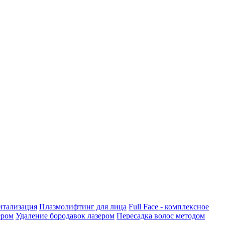
итализация
Плазмолифтинг для лица
Full Face - комплексное
ером
Удаление бородавок лазером
Пересадка волос методом