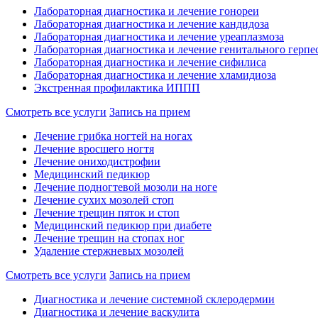
Лабораторная диагностика и лечение гонореи
Лабораторная диагностика и лечение кандидоза
Лабораторная диагностика и лечение уреаплазмоза
Лабораторная диагностика и лечение генитального герпе
Лабораторная диагностика и лечение сифилиса
Лабораторная диагностика и лечение хламидиоза
Экстренная профилактика ИППП
Смотреть все услуги
Запись на прием
Лечение грибка ногтей на ногах
Лечение вросшего ногтя
Лечение ониходистрофии
Медицинский педикюр
Лечение подногтевой мозоли на ноге
Лечение сухих мозолей стоп
Лечение трещин пяток и стоп
Медицинский педикюр при диабете
Лечение трещин на стопах ног
Удаление стержневых мозолей
Смотреть все услуги
Запись на прием
Диагностика и лечение системной склеродермии
Диагностика и лечение васкулита