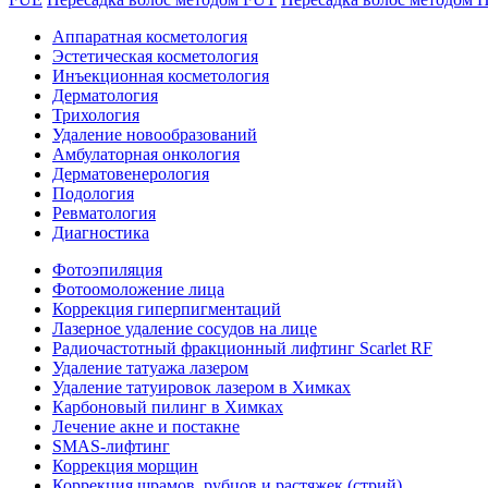
Аппаратная косметология
Эстетическая косметология
Инъекционная косметология
Дермато­логия
Трихология
Удаление новообразований
Амбулаторная онкология
Дерматовенерология
Подология
Ревматология
Диагностика
Фотоэпиляция
Фотоомоложение лица
Коррекция гиперпигментаций
Лазерное удаление сосудов на лице
Радиочастотный фракционный лифтинг Scarlet RF
Удаление татуажа лазером
Удаление татуировок лазером в Химках
Карбоновый пилинг в Химках
Лечение акне и постакне
SMAS-лифтинг
Коррекция морщин
Коррекция шрамов, рубцов и растяжек (стрий)