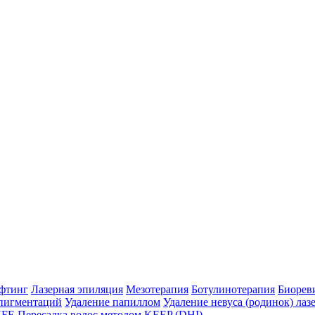
фтинг
Лазерная эпиляция
Мезотерапия
Ботулинотерапия
Биорев
пигментаций
Удаление папиллом
Удаление невуса (родинок) лаз
HFE
Пересадка волос методом KEEP (DHI)