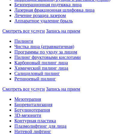
Безоперационная подтяжка лица
Лазерная фракционная шлифовка лица
Лечение розацеа лазером
Аппаратное удаление брыль
Смотреть все услуги
Запись на прием
Пилинги
Чистка лица (атравматичная)
Программы по уходу за лицом
Пилинг фруктовыми кислотами
Карбоновый пилинг лица
Химический пилинг лица
Салициловый пилинг
Ретиноевый пилинг
Смотреть все услуги
Запись на прием
Мезотерапия
Биоревитализация
Ботулинотерапия
3D-мезонити
Контурная пластика
Плазмолифтинг для лица
Нитевой лифтинг