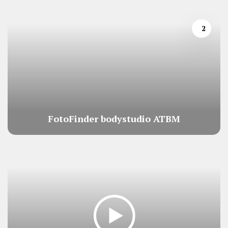
2
FotoFinder bodystudio ATBM