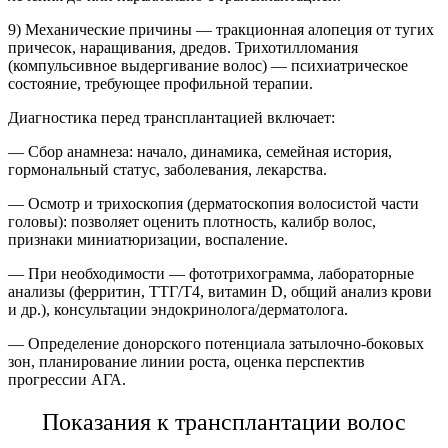
9) Механические причины
—
тракционная алопеция от тугих
причесок, наращивания, дредов.
Трихотилломания
(компульсивное выдергивание волос) — психиатрическое
состояние, требующее профильной терапии.
Диагностика перед трансплантацией включает:
— Сбор анамнеза: начало, динамика, семейная история,
гормональный статус, заболевания, лекарства.
— Осмотр и трихоскопия (дерматоскопия волосистой части
головы): позволяет оценить плотность, калибр волос,
признаки миниатюризации, воспаление.
— При необходимости — фототрихограмма, лабораторные
анализы (ферритин, ТТГ/Т4, витамин D, общий анализ крови
и др.), консультации эндокринолога/дерматолога.
— Определение донорского потенциала затылочно-боковых
зон, планирование линии роста, оценка перспектив
прогрессии АГА.
Показания к трансплантации волос