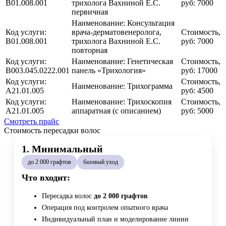
B01.008.001
трихолога Вахниной Е.С.
руб:
7000
первичная
Наименование:
Консультация
Код услуги:
врача-дерматовенеролога,
Стоимость,
B01.008.001
трихолога Вахниной Е.С.
руб:
7000
повторная
Код услуги:
Наименование:
Генетическая
Стоимость,
В003.045.0222.001
панель «Трихология»
руб:
17000
Код услуги:
Стоимость,
Наименование:
Трихограмма
А21.01.005
руб:
4500
Код услуги:
Наименование:
Трихоскопия
Стоимость,
А21.01.005
аппаратная (с описанием)
руб:
5000
Смотреть прайс
Стоимость пересадки волос
1. Минимальный
до 2 000 графтов
базовый уход
Что входит:
Пересадка волос
до 2 000 графтов
Операция под контролем опытного врача
Индивидуальный план и моделирование линии