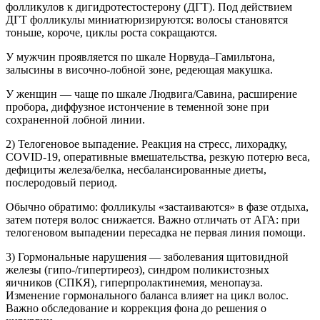
фолликулов к дигидротестостерону (ДГТ). Под действием
ДГТ фолликулы миниатюризируются: волосы становятся
тоньше, короче, циклы роста сокращаются.
У мужчин проявляется по шкале Норвуда–Гамильтона,
залысины в височно-лобной зоне, редеющая макушка.
У женщин — чаще по шкале Людвига/Савина, расширение
пробора, диффузное истончение в теменной зоне при
сохраненной лобной линии.
2) Телогеновое выпадение
.
Реакция на стресс, лихорадку,
COVID-19, оперативные вмешательства, резкую потерю веса,
дефициты железа/белка, несбалансированные диеты,
послеродовый период.
Обычно обратимо: фолликулы «застаиваются» в фазе отдыха,
затем потеря волос снижается.
Важно отличать от АГА: при
телогеновом выпадении пересадка не первая линия помощи.
3) Гормональные нарушения
—
заболевания щитовидной
железы (гипо-/гипертиреоз), синдром поликистозных
яичников (СПКЯ), гиперпролактинемия, менопауза.
Изменение гормонального баланса влияет на цикл волос.
Важно обследование и коррекция фона до решения о