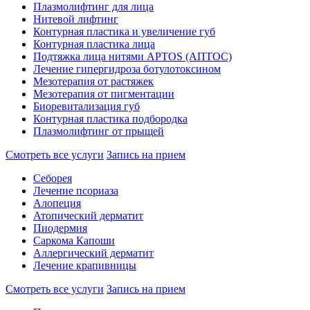
Плазмолифтинг для лица
Нитевой лифтинг
Контурная пластика и увеличение губ
Контурная пластика лица
Подтяжка лица нитями APTOS (АПТОС)
Лечение гипергидроза ботулотоксином
Мезотерапия от растяжек
Мезотерапия от пигментации
Биоревитализация губ
Контурная пластика подбородка
Плазмолифтинг от прыщей
Смотреть все услуги
Запись на прием
Себорея
Лечение псориаза
Алопеция
Атопический дерматит
Пиодермия
Саркома Капоши
Аллергический дерматит
Лечение крапивницы
Смотреть все услуги
Запись на прием