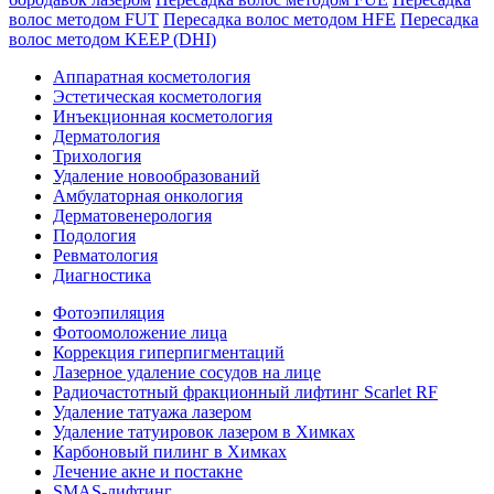
волос методом FUT
Пересадка волос методом HFE
Пересадка
волос методом KEEP (DHI)
Аппаратная косметология
Эстетическая косметология
Инъекционная косметология
Дермато­логия
Трихология
Удаление новообразований
Амбулаторная онкология
Дерматовенерология
Подология
Ревматология
Диагностика
Фотоэпиляция
Фотоомоложение лица
Коррекция гиперпигментаций
Лазерное удаление сосудов на лице
Радиочастотный фракционный лифтинг Scarlet RF
Удаление татуажа лазером
Удаление татуировок лазером в Химках
Карбоновый пилинг в Химках
Лечение акне и постакне
SMAS-лифтинг