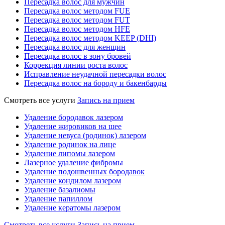
Пересадка волос для мужчин
Пересадка волос методом FUE
Пересадка волос методом FUT
Пересадка волос методом HFE
Пересадка волос методом KEEP (DHI)
Пересадка волос для женщин
Пересадка волос в зону бровей
Коррекция линии роста волос
Исправление неудачной пересадки волос
Пересадка волос на бороду и бакенбарды
Смотреть все услуги
Запись на прием
Удаление бородавок лазером
Удаление жировиков на шее
Удаление невуса (родинок) лазером
Удаление родинок на лице
Удаление липомы лазером
Лазерное удаление фибромы
Удаление подошвенных бородавок
Удаление кондилом лазером
Удаление базалиомы
Удаление папиллом
Удаление кератомы лазером
Смотреть все услуги
Запись на прием