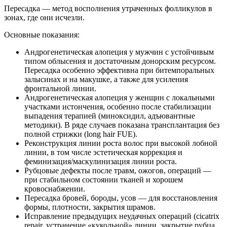
Пересадка — метод восполнения утраченных фолликулов в
зонах, где они исчезли.
Основные показания:
Андрогенетическая алопеция у мужчин с устойчивым
типом облысения и достаточным донорским ресурсом.
Пересадка особенно эффективна при битемпоральных
залысинах и на макушке, а также для усиления
фронтальной линии.
Андрогенетическая алопеция у женщин с локальными
участками истончения, особенно после стабилизации
выпадения терапией (миноксидил, адъювантные
методики). В ряде случаев показана трансплантация без
полной стрижки (long hair FUE).
Реконструкция линии роста волос при высокой лобной
линии, в том числе эстетическая коррекция и
феминизация/маскулинизация линии роста.
Рубцовые дефекты после травм, ожогов, операций —
при стабильном состоянии тканей и хорошем
кровоснабжении.
Пересадка бровей, бороды, усов — для восстановления
формы, плотности, закрытия шрамов.
Исправление предыдущих неудачных операций (cicatrix
repair, устранение «кукольной» линии, закрытие рубца