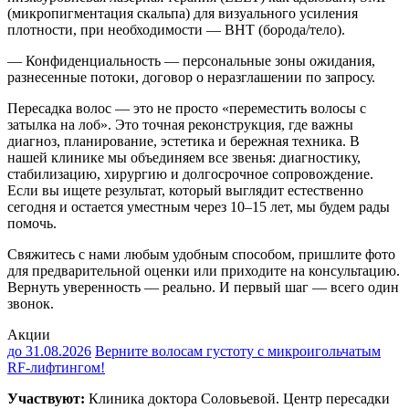
(микропигментация скальпа) для визуального усиления
плотности, при необходимости — BHT (борода/тело).
— Конфиденциальность — персональные зоны ожидания,
разнесенные потоки, договор о неразглашении по запросу.
Пересадка волос — это не просто «переместить волосы с
затылка на лоб». Это точная реконструкция, где важны
диагноз, планирование, эстетика и бережная техника. В
нашей клинике мы объединяем все звенья: диагностику,
стабилизацию, хирургию и долгосрочное сопровождение.
Если вы ищете результат, который выглядит естественно
сегодня и остается уместным через 10–15 лет, мы будем рады
помочь.
Свяжитесь с нами любым удобным способом, пришлите фото
для предварительной оценки или приходите на консультацию.
Вернуть уверенность — реально. И первый шаг — всего один
звонок.
Акции
до 31.08.2026
Верните волосам густоту с микроигольчатым
RF‑лифтингом!
Участвуют:
Клиника доктора Соловьевой. Центр пересадки