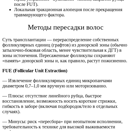
после FUT).
Локальная тракционная алопеция после прекращения
травмирующего фактора.
Методы пересадки волос
Суть трансплантации — перераспределение собственных
фолликулярных единиц (графтов) из донорской зоны (обычно
затылочно-боковая область, менее чувствительная к ДГТ) в
зоны истончения. Пересаженные фолликулы сохраняют
«память» донорской зоны и, как правило, растут пожизненно.
FUE (Follicular Unit Extraction)
— Извлечение фолликулярных единиц микропанчами
диаметром 0,7–1,0 мм вручную или моторизованно.
— Плюсы: отсутствие линейного рубца, быстрое
восстановление, возможность носить короткие стрижки,
гибкость в заборе (включая подбородок/тело в отдельных
случаях).
— Минусы: риск «пересбора» при неопытном исполнении,
требовательность к технике для высокой выживаемости