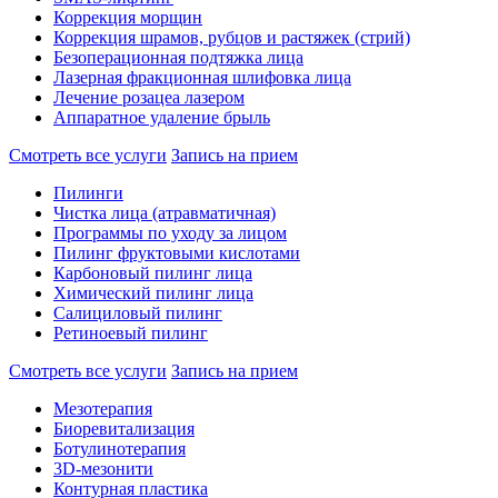
Коррекция морщин
Коррекция шрамов, рубцов и растяжек (стрий)
Безоперационная подтяжка лица
Лазерная фракционная шлифовка лица
Лечение розацеа лазером
Аппаратное удаление брыль
Смотреть все услуги
Запись на прием
Пилинги
Чистка лица (атравматичная)
Программы по уходу за лицом
Пилинг фруктовыми кислотами
Карбоновый пилинг лица
Химический пилинг лица
Салициловый пилинг
Ретиноевый пилинг
Смотреть все услуги
Запись на прием
Мезотерапия
Биоревитализация
Ботулинотерапия
3D-мезонити
Контурная пластика