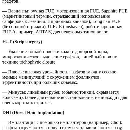
графтов.
— Варианты: ручная FUE, моторизованная FUE, Sapphire FUE
(маркетинговый термин, отражающий использование
сапфировых лезвий для приемных каналов), Long hair FUE
(без полной стрижки), U-FUE (unshaven), роботизированная
FUE (например, ARTAS) для некоторых типов волос.
FUT (Strip surgery)
— Удаление тонкой полоски кожи с донорской зоны,
микроскопическое выделение графтов, линейный шов по
технике trichophytic closure.
— Плюсы: высокая урожайность графтов за одну сессию,
меньше манипуляций с окружением фолликулов,
эффективность при больших объемах.
— Минусы: линейный рубец (обычно тонкий, скрывается
волосами), более длительное восстановление, не подходит для
очень коротких стрижек.
DHI (Direct Hair Implantation)
— Имплантация с помощью имплантеров (например, Choi):
графты загружаются в полую иглу и устанавливаются сразу,