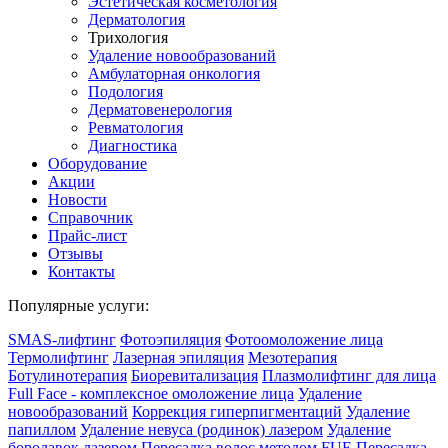
Эстетическая косметология
Дермато­логия
Трихология
Удаление новообразований
Амбулаторная онкология
Подология
Дерматовенерология
Ревматология
Диагностика
Оборудование
Акции
Новости
Справочник
Прайс-лист
Отзывы
Контакты
Популярные услуги:
SMAS-лифтинг
Фотоэпиляция
Фотоомоложение лица
Термолифтинг
Лазерная эпиляция
Мезотерапия
Ботулинотерапия
Биоревитализация
Плазмолифтинг для лица
Full Face - комплексное омоложение лица
Удаление
новообразований
Коррекция гиперпигментаций
Удаление
папиллом
Удаление невуса (родинок) лазером
Удаление
бородавок лазером
Пересадка волос методом FUE
Пересадка