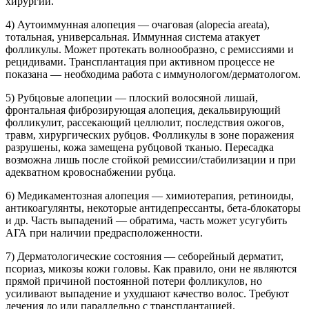
хирургии.
4) Аутоиммунная алопеция
—
очаговая (alopecia areata),
тотальная, универсальная. Иммунная система атакует
фолликулы.
Может протекать волнообразно, с ремиссиями и
рецидивами.
Трансплантация при активном процессе не
показана — необходима работа с иммунологом/дерматологом.
5) Рубцовые алопеции
—
плоский волосяной лишай,
фронтальная фиброзирующая алопеция, декальвирующий
фолликулит, рассекающий целлюлит, последствия ожогов,
травм, хирургических рубцов.
Фолликулы в зоне поражения
разрушены, кожа замещена рубцовой тканью.
Пересадка
возможна лишь после стойкой ремиссии/стабилизации и при
адекватном кровоснабжении рубца.
6) Медикаментозная алопеция
—
химиотерапия, ретиноиды,
антикоагулянты, некоторые антидепрессанты, бета-блокаторы
и др.
Часть выпадений — обратима, часть может усугубить
АГА при наличии предрасположенности.
7) Дерматологические состояния
—
себорейный дерматит,
псориаз, микозы кожи головы.
Как правило, они не являются
прямой причиной постоянной потери фолликулов, но
усиливают выпадение и ухудшают качество волос. Требуют
лечения до или параллельно с трансплантацией.