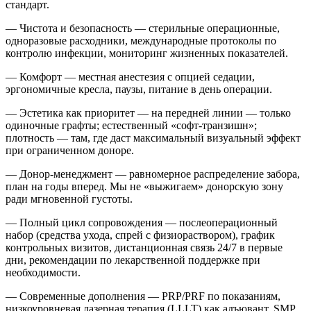
стандарт.
— Чистота и безопасность — стерильные операционные,
одноразовые расходники, международные протоколы по
контролю инфекции, мониторинг жизненных показателей.
— Комфорт — местная анестезия с опцией седации,
эргономичные кресла, паузы, питание в день операции.
— Эстетика как приоритет — на передней линии — только
одиночные графты; естественный «софт-транзишн»;
плотность — там, где даст максимальный визуальный эффект
при ограниченном доноре.
— Донор-менеджмент — равномерное распределение забора,
план на годы вперед. Мы не «выжигаем» донорскую зону
ради мгновенной густоты.
— Полный цикл сопровождения — послеоперационный
набор (средства ухода, спрей с физиораствором), график
контрольных визитов, дистанционная связь 24/7 в первые
дни, рекомендации по лекарственной поддержке при
необходимости.
— Современные дополнения — PRP/PRF по показаниям,
низкоуровневая лазерная терапия (LLLT) как адъювант, SMP