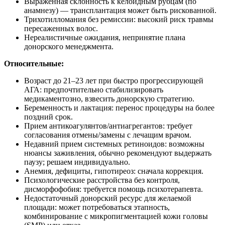
Выраженная склонность к келоидным рубцам (по
анамнезу) — трансплантация может быть рискованной.
Трихотилломания без ремиссии: высокий риск травмы
пересаженных волос.
Нереалистичные ожидания, непринятие плана
донорского менеджмента.
Относительные:
Возраст до 21–23 лет при быстро прогрессирующей
АГА: предпочтительно стабилизировать
медикаментозно, взвесить донорскую стратегию.
Беременность и лактация: перенос процедуры на более
поздний срок.
Прием антикоагулянтов/антиагрегантов: требует
согласования отмены/замены с лечащим врачом.
Недавний прием системных ретиноидов: возможны
нюансы заживления, обычно рекомендуют выдержать
паузу; решаем индивидуально.
Анемия, дефициты, гипотиреоз: сначала коррекция.
Психологические расстройства без контроля,
дисморфофобия: требуется помощь психотерапевта.
Недостаточный донорский ресурс для желаемой
площади: может потребоваться этапность,
комбинирование с микропигментацией кожи головы