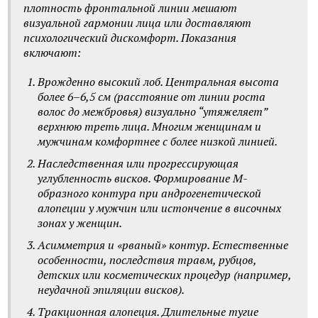
плотность фронтальной линии мешают
визуальной гармонии лица или доставляют
психологический дискомфорт. Показания
включают:
Врожденно высокий лоб. Центральная высота
более 6–6,5 см (расстояние от линии роста
волос до межбровья) визуально “утяжеляет”
верхнюю треть лица. Многим женщинам и
мужчинам комфортнее с более низкой линией.
Наследственная или прогрессирующая
углубленность висков. Формирование M-
образного контура при андрогенетической
алопеции у мужчин или истончение в височных
зонах у женщин.
Асимметрия и «рваный» контур. Естественные
особенности, последствия травм, рубцов,
детских или косметических процедур (например,
неудачной эпиляции висков).
Тракционная алопеция. Длительные тугие