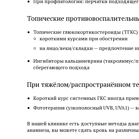
При профпатологии: перчатки подходящего
Топические противовоспалительны
Топические глюкокортикостероиды (ТГКС) 
короткими курсами при обострении
на лицо/веки/складки — предпочтение н
Ингибиторы кальциневрина (такролимус/пи
сберегающего подхода
При тяжёлом/распространённом т
Короткий курс системных ГКС иногда приме
Фототерапия (узкополосный UVB, UVA1) — в
В нашей клинике есть доступные методы диаг
анамнеза, вы можете сдать кровь на различны