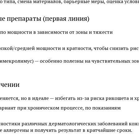
 типа, смена материалов, барьерные меры, оценка услов
е препараты (первая линия)
по мощности в зависимости от зоны и тяжести
Смотреть все услуги
Запись на прием
изкой/средней мощности и кратности, чтобы снизить ри
мекролимус) — особенно полезны на чувствительных зон
Лабораторная диагностика и
Лабораторная диагно
лечение гонореи
лечение генитальног
Лабораторная диагностика и
Лабораторная диагно
ечении
лечение кандидоза
лечение сифилиса
няется, но в идеале — избегать из-за риска рикошета и 
Лабораторная диагностика и
Лабораторная диагно
лечение уреаплазмоза
лечение хламидиоза
ариант при хроническом процессе, по показаниям
ностики различных дерматологических заболеваний кожи
е аллергены и получить результат в кратчайшие сроки.
Смотреть все услуги
Запись на прием