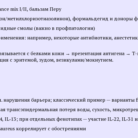
Программы по уходу за лицом
Химический пилинг 
ce mix I/II, бальзам Перу
нон/метилхлоризотиазолинон), формальдегид и доноры 
Смотреть все услуги
Запись на прием
ксидные смолы (важно в профпатологии)
именения: например, некоторые антибиотики, анестетик
 связывается с белками кожи → презентация антигена → T
Мезотерапия
Нитевой лифтинг
ция с эритемой, зудом, везикулами/мокнутием.
Биоревитализация
Контурная пластика 
увеличение губ
Ботулинотерапия
Контурная пластика 
3D-мезонити
Подтяжка лица нитя
. нарушения барьера; классический пример — варианты fil
(АПТОС)
Контурная пластика
ая трансэпидермальная потеря воды, сухость, микротр
Лечение гипергидроз
Плазмолифтинг для лица
 IL‑13; при отдельных фенотипах — участие IL‑22, IL‑31 и
ботулотоксином
aureus коррелирует с обострениями