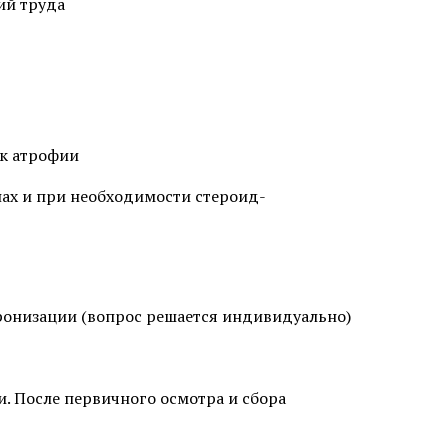
ий труда
ск атрофии
ах и при необходимости стероид-
стика и
Экстренная профилактика
о герпеса
ИППП
стика и
хронизации (вопрос решается индивидуально)
стика и
. После первичного осмотра и сбора