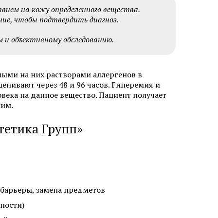
твием на кожу определенного вещества.
ну бровей
Пересадка волос на бороду и
бакенбарды
ние, чтобы подтвердить диагноз.
м и объективному обследованию.
ными на них растворами аллергенов в
енивают через 48 и 96 часов. Гиперемия и
века на данное вещество. Пациент получает
зером
Удаление базалиомы
ним.
фибромы
Удаление папиллом
тетика Групп»
ных
Удаление кератомы лазером
лазером
барьеры, замена предметов
жности)