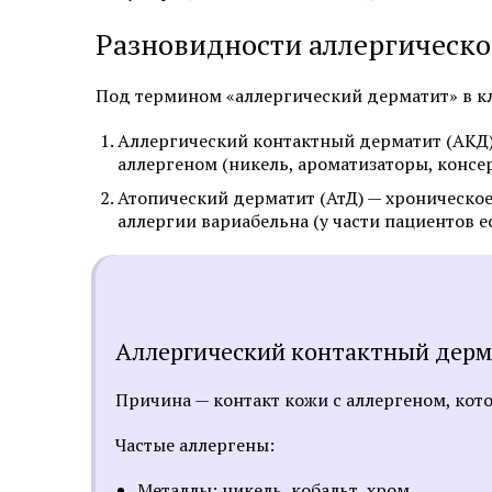
Эстетическая косметология
Разновидности аллергическо
Инъекционная косметология
Под термином «аллергический дерматит» в к
Дермато­логия
Аллергический контактный дерматит (АКД
аллергеном (никель, ароматизаторы, консер
Трихология
Атопический дерматит (АтД) — хроническо
аллергии вариабельна (у части пациентов ес
Удаление новообразований
Амбулаторная онкология
Дерматовенерология
Аллергический контактный дерм
Подология
Причина — контакт кожи с аллергеном, кот
Ревматология
Частые аллергены:
Диагностика
Металлы: никель, кобальт, хром