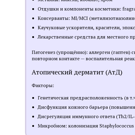
Отдушки и компоненты косметики: fragran
Консерванты: MI/MCI (метилизотиазоли
Каучуковые ускорители, красители, эпо
Лекарственные средства для местного пр
Патогенез (упрощённо): аллерген (гаптен)
повторном контакте — воспалительная реак
Атопический дерматит (АтД)
Факторы:
Генетическая предрасположенность (в т.ч
Дисфункция кожного барьера (повышенн
Дисрегуляция иммунного ответа (Th2/IL‑4,
Микробиом: колонизация Staphylococcus 