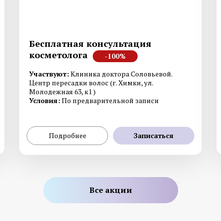
Смотреть все услуги
Запись на прием
Бесплатная консультация
косметолога
-100%
Участвуют:
Клиника доктора Соловьевой.
Генетическое тестирование
Дерматоскопия
Центр пересадки волос (г. Химки, ул.
Молодежная 63, к1 )
Гистология
Диагностика на аппа
Условия:
По предварительной записи
Fotofinder
Подробнее
Записаться
Смотреть все услуги
Запись на прием
Все акции