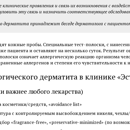
Пересадка волос методом FUT
линические проявления и связь их возникновения с воздейс
Пересадка волос в зо
уловить эту связь и назначить соответствующее обследова
Пересадка волос методом HFE
кого дерматита принадлежит беседе дерматолога с пациенто
Смотреть все услуги
Запись на прием
одят кожные пробы. Специальные тест-полоски, с нанесен
 пациента и оставляют на несколько суток. Результат оц
-полоски означает аллергическую реакцию организма чело
Удаление бородавок лазером
Удаление липомы ла
траненные аллергенов и степени его чувствительности к 
Удаление жировиков на шее
Лазерное удаление 
ргического дерматита в клинике «Эс
Удаление невуса (родинок)
Удаление подошвен
и важнее любого лекарства)
лазером
бородавок
Удаление родинок на лице
Удаление кондилом 
 косметики/средств, «avoidance list»
тура с контролируемым высвобождением никеля, чехлы/
ор «fragrance-free», «preservative-minimized» (по возмо
Смотреть все услуги
Запись на прием