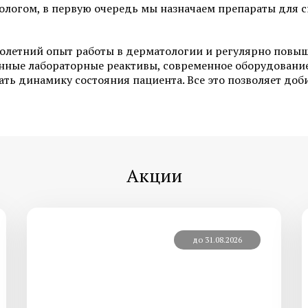
логом, в первую очередь мы назначаем препараты для с
Лечение грибка ногтей на ногах
Лечение подногтевой
олетний опыт работы в дерматологии и регулярно повы
ноге
енные лабораторные реактивы, современное оборудовани
Лечение вросшего ногтя
ть динамику состояния пациента. Все это позволяет доби
Лечение сухих мозоле
Лечение ониходистрофии
Лечение трещин пяток
Медицинский педикюр
Акции
Смотреть все услуги
Запись на прием
до 31.08.2026
Диагностика и лечение
Диагностика и лечен
системной склеродермии
системной красной в
Диагностика и лечение
Диагностика ревмат
васкулита
артрита