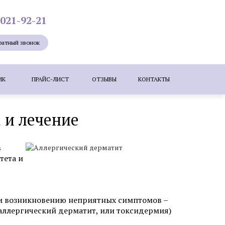
 021-92-21
ратный звонок
ИК
ПРАЙС-ЛИСТ
ОТЗЫВЫ
КОНТАКТЫ
 и лечение
Лазерная эпиляция
Мезотерапия
ие лица
Удаление новообразований
в
е бородавок лазером
тета и
ересадка волос методом KEEP (DHI)
 и возникновению неприятных симптомов –
-аллергический дерматит, или токсидермия)
зером
Коррекция шрамов, рубцов и
растяжек (стрий)