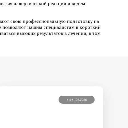
нятия аллергической реакции и ведем
 мозоли на
Медицинский педикюр при
шают свою профессиональную подготовку на
диабете
е позволяют нашим специалистам в короткий
ваться высоких результатов в лечении, в том
й стоп
Лечение трещин на стопах ног
 и стоп
Удаление стержневых мозолей
до 31.08.2026
ие
Постменопаузальный
олчанки
остеопороз
оидного