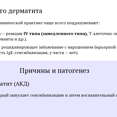
Фотоомоложение лица
Удаление татуировок
го дерматита
Химках
Коррекция гиперпигментаций
Карбоновый пилинг 
линической практике чаще всего подразумевают:
Лазерное удаление сосудов на
лице
Лечение акне и поста
) — реакция
IV типа (замедленного типа)
, T-клеточно-о
ванты и др.).
Радиочастотный фракционный
SMAS-лифтинг
лифтинг Scarlet RF
е рецидивирующее заболевание с нарушением барьерной 
ть IgE-сенсибилизация, у части — нет).
Коррекция морщин
Причины и патогенез
Смотреть все услуги
Запись на прием
атит (АКД)
орый запускает сенсибилизацию и затем воспалительный 
Пилинги
Пилинг фруктовыми 
Чистка лица (атравматичная)
Карбоновый пилинг 