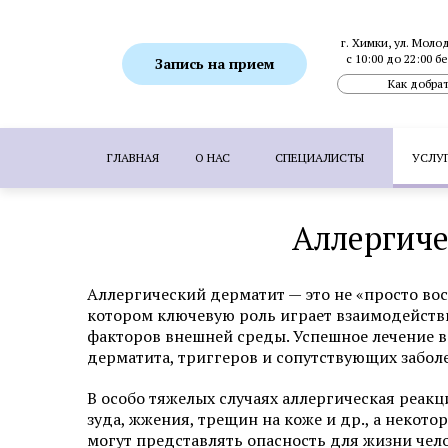
г. Химки, ул. Моло
с 10:00 до 22:00 
Запись на прием
Как добрат
ГЛАВНАЯ
О НАС
СПЕЦИАЛИСТЫ
УСЛУ
Аллергиче
ПОПУЛЯРНЫЕ УСЛУГИ:
SMAS-лифтинг
Ботулинотерапия
Биоревитализация
Аллергический дерматит — это не «просто во
Коррекция гиперпигментаций
Удаление 
котором ключевую роль играет взаимодейств
факторов внешней среды. Успешное лечение 
Пересадка волос методом FUE
Пересадка
дерматита, триггеров и сопутствующих забол
В особо тяжелых случаях аллергическая реак
зуда, жжения, трещин на коже и др., а некот
Аппаратная косметология
могут представлять опасность для жизни чело