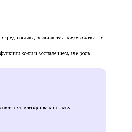
 лазером в
Безоперационная подтяжка лица
в Химках
Лазерная фракционная
шлифовка лица
кне
посредованная, развивается после контакта с
Лечение розацеа лазером
Аппаратное удаление брыль
функции кожи и воспалением, где роль
ответ при повторном контакте.
кислотами
Салициловый пилинг
лица
Ретиноевый пилинг