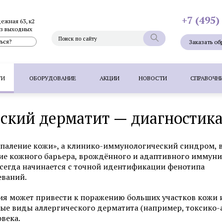
+7 (495)
дежная 63, к2
без выходных
ься?
Заказать об
ГИ
ОБОРУДОВАНИЕ
АКЦИИ
НОВОСТИ
СПРАВОЧН
ский дерматит — диагностика
Фотоэпиляция
Фотоомоложение лица
Термолифтинг
Плазмолифтинг для лица
Full Face - комплексное омоложен
спаление кожи», а клинико-иммунологический синдром, 
папиллом
Удаление невуса (родинок) лазером
Удалени
ие кожного барьера, врождённого и адаптивного иммуни
всегда начинается с точной идентификации фенотипа
 волос методом FUT
Пересадка волос методом HFE
П
еваний.
ция может привести к поражению больших участков кожи
орые виды аллергического дерматита (например, токсико
Фотоэпиляция
Удаление татуажа ла
века.