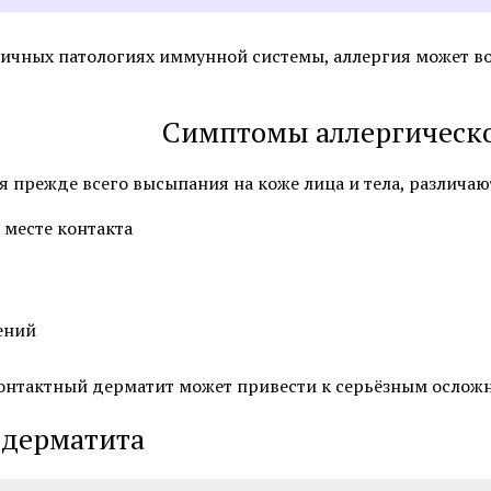
Смотреть все услуги
Запись на прием
личных патологиях иммунной системы, аллергия может в
Симптомы аллергическо
Себорея
Атопический дермат
Лечение псориаза
Пиодермия
 прежде всего высыпания на коже лица и тела, различаю
Алопеция
Саркома Капоши
 месте контакта
Смотреть все услуги
Запись на прием
ений
онтактный дерматит может привести к серьёзным ослож
Пересадка волос для мужчин
Пересадка волос мет
(DHI)
 дерматита
Пересадка волос методом FUE
Пересадка волос для