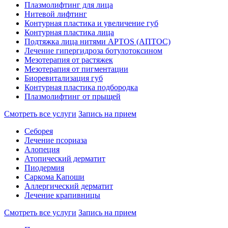
Плазмолифтинг для лица
Нитевой лифтинг
Контурная пластика и увеличение губ
Контурная пластика лица
Подтяжка лица нитями APTOS (АПТОС)
Лечение гипергидроза ботулотоксином
Мезотерапия от растяжек
Мезотерапия от пигментации
Биоревитализация губ
Контурная пластика подбородка
Плазмолифтинг от прыщей
Смотреть все услуги
Запись на прием
Себорея
Лечение псориаза
Алопеция
Атопический дерматит
Пиодермия
Саркома Капоши
Аллергический дерматит
Лечение крапивницы
Смотреть все услуги
Запись на прием