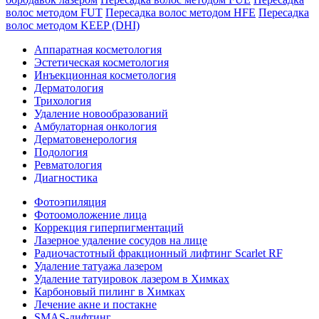
волос методом FUT
Пересадка волос методом HFE
Пересадка
волос методом KEEP (DHI)
Аппаратная косметология
Эстетическая косметология
Инъекционная косметология
Дермато­логия
Трихология
Удаление новообразований
Амбулаторная онкология
Дерматовенерология
Подология
Ревматология
Диагностика
Фотоэпиляция
Фотоомоложение лица
Коррекция гиперпигментаций
Лазерное удаление сосудов на лице
Радиочастотный фракционный лифтинг Scarlet RF
Удаление татуажа лазером
Удаление татуировок лазером в Химках
Карбоновый пилинг в Химках
Лечение акне и постакне
SMAS-лифтинг