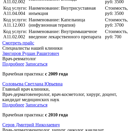
A11.02.002
руб:
3500
Код услуги:
Наименование:
Внутрисуставная
Стоимость,
A11.04.004
инъекция
руб:
3500
Код услуги:
Наименование:
Капельница
Стоимость,
A11.12.003
(инфузионная терапия)
руб:
3700
Код услуги:
Наименование:
Внутримышечное
Стоимость,
A11.02.002
введение лекарственного препарата
руб:
700
Смотреть прайс
Специалисты нашей клиники
Зянгиров Рушан Рашитович
Врач-ревматолог
Подробнее
Записаться
Врачебная практика:
с 2009 года
Cоловьева Cветлана Юрьевна
Главный врач клиники,
Врач-дерматовенеролог, врач-косметолог, хирург, доцент,
кандидат медицинских наук
Подробнее
Записаться
Врачебная практика:
с 2010 года
Серов Дмитрий Николаевич
Врач-дерматовенеролог, хирург, онколог, кандидат