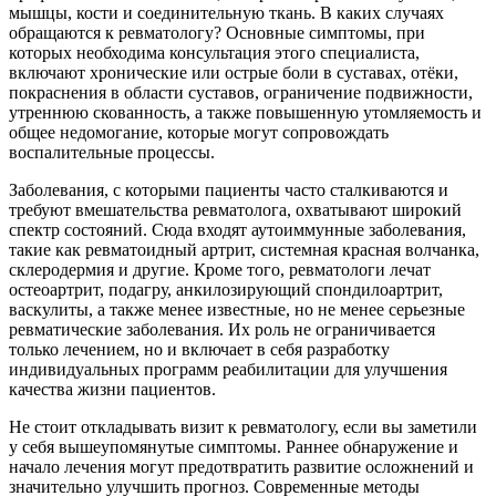
мышцы, кости и соединительную ткань. В каких случаях
обращаются к ревматологу? Основные симптомы, при
которых необходима консультация этого специалиста,
включают хронические или острые боли в суставах, отёки,
покраснения в области суставов, ограничение подвижности,
утреннюю скованность, а также повышенную утомляемость и
общее недомогание, которые могут сопровождать
воспалительные процессы.
Заболевания, с которыми пациенты часто сталкиваются и
требуют вмешательства ревматолога, охватывают широкий
спектр состояний. Сюда входят аутоиммунные заболевания,
такие как ревматоидный артрит, системная красная волчанка,
склеродермия и другие. Кроме того, ревматологи лечат
остеоартрит, подагру, анкилозирующий спондилоартрит,
васкулиты, а также менее известные, но не менее серьезные
ревматические заболевания. Их роль не ограничивается
только лечением, но и включает в себя разработку
индивидуальных программ реабилитации для улучшения
качества жизни пациентов.
Не стоит откладывать визит к ревматологу, если вы заметили
у себя вышеупомянутые симптомы. Раннее обнаружение и
начало лечения могут предотвратить развитие осложнений и
значительно улучшить прогноз. Современные методы