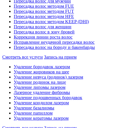
Пересадка волос для мужчин
Пересадка волос методом FUE
Пересадка волос методом FUT
Пересадка волос методом HFE
Пересадка волос методом KEEP (DHI)
Пересадка волос для женщин
Пересадка волос в зону бровей
Коррекция линии роста волос
Исправление неудачной пересадки волос
Пересадка волос на бороду и бакенбарды
Смотреть все услуги
Запись на прием
Удаление бородавок лазером
Удаление жировиков на шее
Удаление невуса (родинок) лазером
Удаление родинок на лице
Удаление липомы лазером
Лазерное удаление фибромы
Удаление подошвенных бородавок
Удаление кондилом лазером
Удаление базалиомы
Удаление папиллом
Удаление кератомы лазером
Смотреть все услуги
Запись на прием