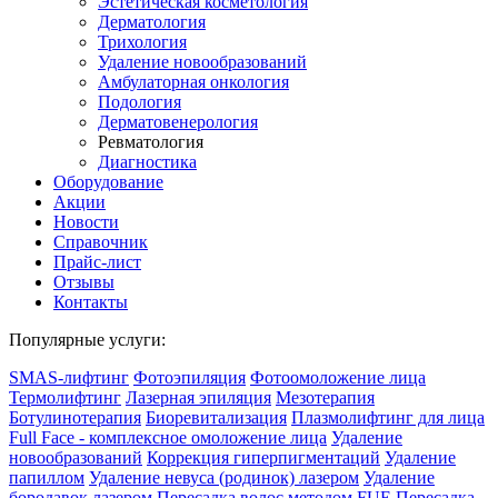
Эстетическая косметология
Дермато­логия
Трихология
Удаление новообразований
Амбулаторная онкология
Подология
Дерматовенерология
Ревматология
Диагностика
Оборудование
Акции
Новости
Справочник
Прайс-лист
Отзывы
Контакты
Популярные услуги:
SMAS-лифтинг
Фотоэпиляция
Фотоомоложение лица
Термолифтинг
Лазерная эпиляция
Мезотерапия
Ботулинотерапия
Биоревитализация
Плазмолифтинг для лица
Full Face - комплексное омоложение лица
Удаление
новообразований
Коррекция гиперпигментаций
Удаление
папиллом
Удаление невуса (родинок) лазером
Удаление
бородавок лазером
Пересадка волос методом FUE
Пересадка