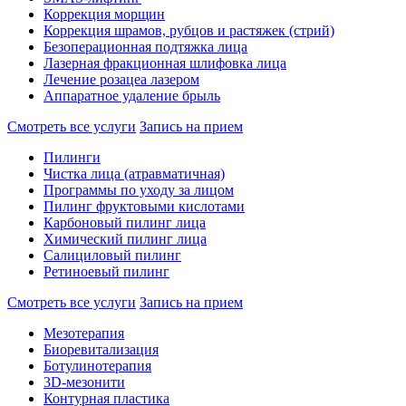
Коррекция морщин
Коррекция шрамов, рубцов и растяжек (стрий)
Безоперационная подтяжка лица
Лазерная фракционная шлифовка лица
Лечение розацеа лазером
Аппаратное удаление брыль
Смотреть все услуги
Запись на прием
Пилинги
Чистка лица (атравматичная)
Программы по уходу за лицом
Пилинг фруктовыми кислотами
Карбоновый пилинг лица
Химический пилинг лица
Салициловый пилинг
Ретиноевый пилинг
Смотреть все услуги
Запись на прием
Мезотерапия
Биоревитализация
Ботулинотерапия
3D-мезонити
Контурная пластика