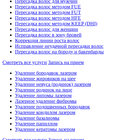
Пересадка волос для мужчин
Пересадка волос методом FUE
Пересадка волос методом FUT
Пересадка волос методом HFE
Пересадка волос методом KEEP (DHI)
Пересадка волос для женщин
Пересадка волос в зону бровей
Коррекция линии роста волос
Исправление неудачной пересадки волос
Пересадка волос на бороду и бакенбарды
Смотреть все услуги
Запись на прием
Удаление бородавок лазером
Удаление жировиков на шее
Удаление невуса (родинок) лазером
Удаление родинок на лице
Удаление липомы лазером
Лазерное удаление фибромы
Удаление подошвенных бородавок
Удаление кондилом лазером
Удаление базалиомы
Удаление папиллом
Удаление кератомы лазером
Смотреть все услуги
Запись на прием