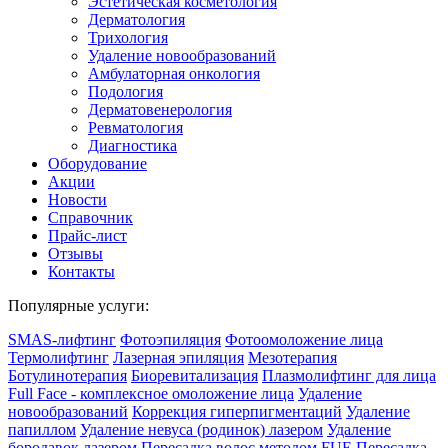
Эстетическая косметология
Дермато­логия
Трихология
Удаление новообразований
Амбулаторная онкология
Подология
Дерматовенерология
Ревматология
Диагностика
Оборудование
Акции
Новости
Справочник
Прайс-лист
Отзывы
Контакты
Популярные услуги:
SMAS-лифтинг
Фотоэпиляция
Фотоомоложение лица
Термолифтинг
Лазерная эпиляция
Мезотерапия
Ботулинотерапия
Биоревитализация
Плазмолифтинг для лица
Full Face - комплексное омоложение лица
Удаление
новообразований
Коррекция гиперпигментаций
Удаление
папиллом
Удаление невуса (родинок) лазером
Удаление
бородавок лазером
Пересадка волос методом FUE
Пересадка