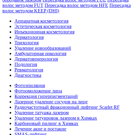
волос методом FUT
Пересадка волос методом HFE
Пересадка
волос методом KEEP (DHI)
Аппаратная косметология
Эстетическая косметология
Инъекционная косметология
Дермато­логия
Трихология
Удаление новообразований
Амбулаторная онкология
Дерматовенерология
Подология
Ревматология
Диагностика
Фотоэпиляция
Фотоомоложение лица
Коррекция гиперпигментаций
Лазерное удаление сосудов на лице
Радиочастотный фракционный лифтинг Scarlet RF
Удаление татуажа лазером
Удаление татуировок лазером в Химках
Карбоновый пилинг в Химках
Лечение акне и постакне
SMAS-лифтинг