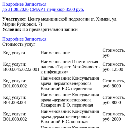
Подробнее
Записаться
до 31.08.2026
СМАРТ-педикюр 3500 руб.
Участвуют:
Центр медицинской подологии (г. Химки, ул.
Марии Рубцовой, 7)
Условия:
По предварительной записи
Подробнее
Записаться
Стоимость услуг
Стоимость,
Код услуги
Наименование
руб
Наименование:
Генетическая
Код услуги:
Стоимость,
панель «Таргет. Устойчивость
В003.045.0222.001
руб:
12500
к инфекциям»
Наименование:
Консультация
Код услуги:
Стоимость,
врача -дерматовенеролога
B01.008.002
руб:
8000
Вахниной Е.С. первичная
Наименование:
Консультация
Код услуги:
Стоимость,
врача -дерматовенеролога
B01.008.001
руб:
8000
Лекаревич Е.О. первичная
Наименование:
Консультация
Код услуги:
Стоимость,
врача-дерматовенеролога
B01.008.002
руб:
2000
Вахниной Е.С. короткая
Наименование:
Консультация