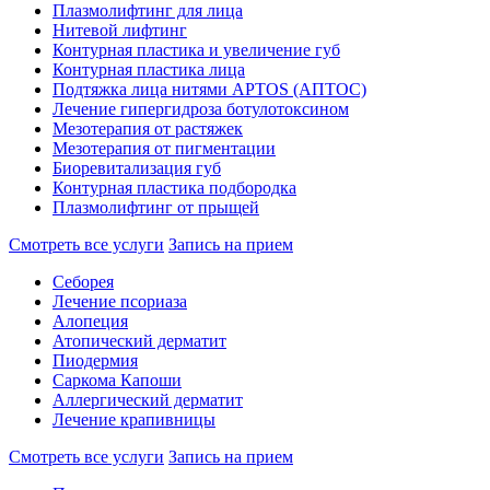
Плазмолифтинг для лица
Нитевой лифтинг
Контурная пластика и увеличение губ
Контурная пластика лица
Подтяжка лица нитями APTOS (АПТОС)
Лечение гипергидроза ботулотоксином
Мезотерапия от растяжек
Мезотерапия от пигментации
Биоревитализация губ
Контурная пластика подбородка
Плазмолифтинг от прыщей
Смотреть все услуги
Запись на прием
Себорея
Лечение псориаза
Алопеция
Атопический дерматит
Пиодермия
Саркома Капоши
Аллергический дерматит
Лечение крапивницы
Смотреть все услуги
Запись на прием