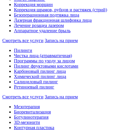
Коррекция морщин
Коррекция шрамов, рубцов и растяжек (стрий)
Безоперационная подтяжка лица
Лазерная фракционная шлифовка лица
Лечение розацеа лазером
Аппаратное удаление брыль
Смотреть все услуги
Запись на прием
Пилинги
Чистка лица (атравматичная)
Программы по уходу за лицом
Пилинг фруктовыми кислотами
Карбоновый пилинг лица
Химический пилинг лица
Салициловый пилинг
Ретиноевый пилинг
Смотреть все услуги
Запись на прием
Мезотерапия
Биоревитализация
Ботулинотерапия
3D-мезонити
Контурная пластика