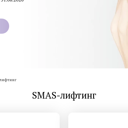
Фотоомоложение лица
Удаление татуировок
Химках
Коррекция гиперпигментаций
Карбоновый пилинг 
Лазерное удаление сосудов на
лице
Лечение акне и поста
Радиочастотный фракционный
SMAS-лифтинг
лифтинг Scarlet RF
Коррекция морщин
лифтинг
Смотреть все услуги
Запись на прием
SMAS-лифтинг