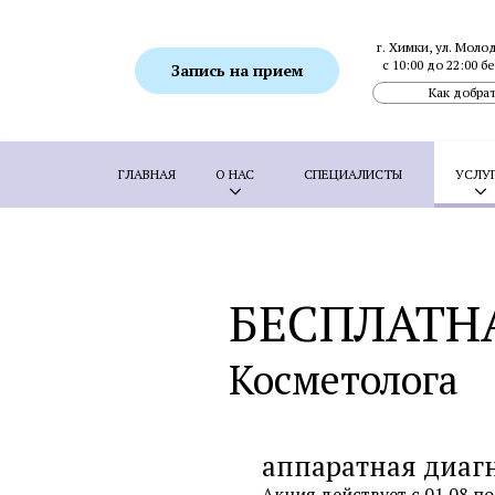
г. Химки, ул. Моло
с 10:00 до 22:00 
Запись на прием
Как добрат
ГЛАВНАЯ
О НАС
СПЕЦИАЛИСТЫ
УСЛУ
ПОПУЛЯРНЫЕ УСЛУГИ:
SMAS-лифтинг
Ботулинотерапия
Биоревитализация
БЕСПЛАТН
Коррекция гиперпигментаций
Удаление 
Косметолога
Пересадка волос методом FUE
Пересадка
аппаратная диаг
Аппаратная косметология
Акция действует с 01.08 по