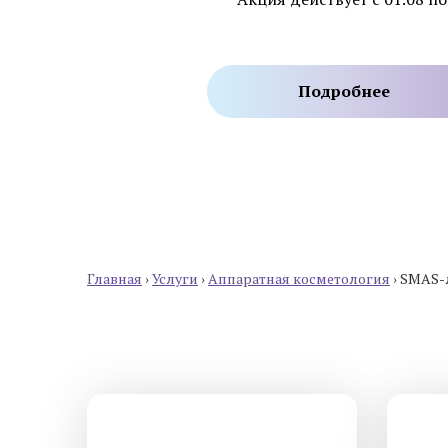
Эстетическая косметология
Инъекционная косметология
Подробнее
Дермато­логия
Трихология
Удаление новообразований
Амбулаторная онкология
Главная
›
Услуги
›
Аппаратная косметология
›
SMAS-
Дерматовенерология
Подология
Ревматология
Диагностика