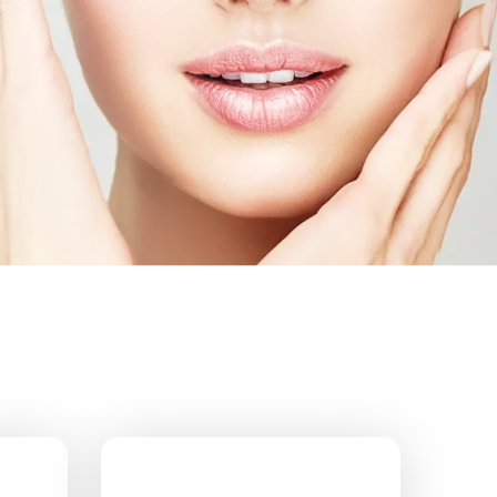
 лазером в
Безоперационная подтяжка лица
в Химках
Лазерная фракционная
шлифовка лица
кне
Лечение розацеа лазером
Аппаратное удаление брыль