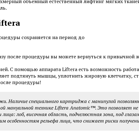
ехмерный объемный естественный лифтинг мягких тканей
ль.
ftera
оцедуры сохраняется на период до
азу после процедуры вы можете вернуться к привычной 
й. С помощью аппарата Liftera есть возможность работать
ляет подтянуть мышцы, уплотнить жировую клетчатку, ст
 после процедуры!
жи. Наличие специального картриджа с манипулой позволяю
й мануальной технике Liftera Anatоmic™. Это позволяет не
а: лоб, височная область, подчелюстная зона, под глазами,
 особенностям рельефа лица, что снижает риски получени