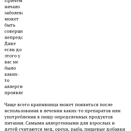
Причем
начало
заболевания
может
быть
совершенно
непредсказуемо.
Даже
если до
этого у
вас не
было
каких-
то
аллергических
проявлений.
Чаще всего крапивница может появиться после
использования в лечении каких-то препаратов или
употребления в пищу определенных продуктов
питания. Самыми аллергенными для взрослых и
детей считаются мед, орехи, рыба, пищевые добавки