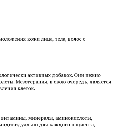
 лазером в
Безоперационная подтяжка лица
в Химках
Лазерная фракционная
шлифовка лица
кне
оложения кожи лица, тела, волос с
Лечение розацеа лазером
Аппаратное удаление брыль
ологически активных добавок. Они нежно
леты. Мезотерапия, в свою очередь, является
вления клеток.
кислотами
Салициловый пилинг
ые витамины, минералы, аминокислоты,
я индивидуально для каждого пациента,
лица
Ретиноевый пилинг