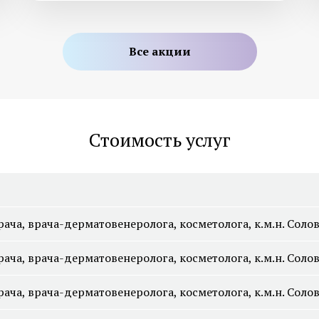
Лечение грибка ногтей на ногах
Лечение подногтевой
Все акции
ноге
Лечение вросшего ногтя
Лечение сухих мозоле
Лечение ониходистрофии
Лечение трещин пяток
Медицинский педикюр
Стоимость услуг
Смотреть все услуги
Запись на прием
ача, врача-дерматовенеролога, косметолога, к.м.н. Соло
Диагностика и лечение
Диагностика и лечен
ача, врача-дерматовенеролога, косметолога, к.м.н. Соло
системной склеродермии
системной красной в
ача, врача-дерматовенеролога, косметолога, к.м.н. Соло
Диагностика и лечение
Диагностика ревмат
васкулита
артрита