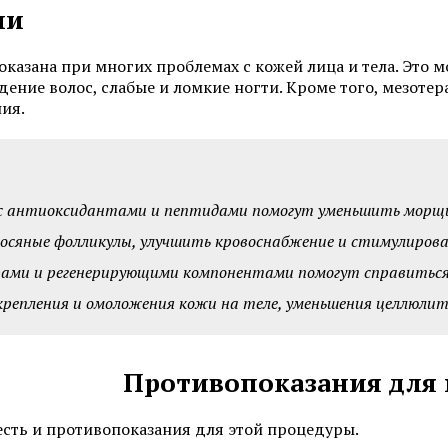
Программы по уходу за лицом
Химический пилинг 
ии
казана при многих проблемах с кожей лица и тела. Это м
Смотреть все услуги
Запись на прием
адение волос, слабые и ломкие ногти. Кроме того, мезот
ия.
Мезотерапия
Нитевой лифтинг
с антиоксидантами и пептидами помогут уменьшить морщи
Биоревитализация
Контурная пластика 
увеличение губ
осяные фолликулы, улучшить кровоснабжение и стимулирова
Ботулинотерапия
ами и регенерирующими компонентами помогут справиться 
Контурная пластика 
3D-мезонити
репления и омоложения кожи на теле, уменьшения целлюлит
Подтяжка лица нитя
(АПТОС)
Контурная пластика
Противопоказания для
Лечение гипергидроз
Плазмолифтинг для лица
ботулотоксином
есть и противопоказания для этой процедуры.