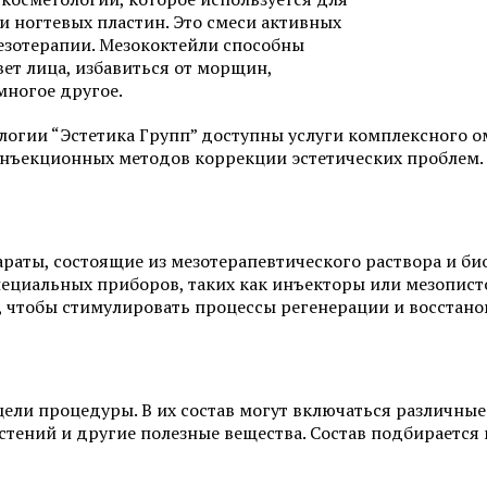
 и ногтевых пластин. Это смеси активных
Фотоомоложение лица
Удаление татуировок
Химках
езотерапии. Мезококтейли способны
Коррекция гиперпигментаций
ет лица, избавиться от морщин,
Карбоновый пилинг 
многое другое.
Лазерное удаление сосудов на
лице
Лечение акне и поста
огии “Эстетика Групп” доступны услуги комплексного ом
нъекционных методов коррекции эстетических проблем.
Радиочастотный фракционный
SMAS-лифтинг
лифтинг Scarlet RF
Коррекция морщин
раты, состоящие из мезотерапевтического раствора и би
ециальных приборов, таких как инъекторы или мезописто
 чтобы стимулировать процессы регенерации и восстано
Смотреть все услуги
Запись на прием
Пилинги
Пилинг фруктовыми 
 цели процедуры. В их состав могут включаться различн
астений и другие полезные вещества. Состав подбираетс
Чистка лица (атравматичная)
Карбоновый пилинг 