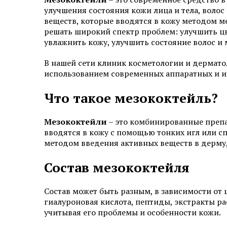
улучшения состояния кожи лица и тела, волос
Эстетическая косметология
веществ, которые вводятся в кожу методом м
решать широкий спектр проблем: улучшить цв
Инъекционная косметология
увлажнить кожу, улучшить состояние волос и 
Дермато­логия
В нашей сети клиник косметологии и дерматол
использованием современных аппаратных и и
Трихология
Что такое мезококтейль?
Удаление новообразований
Мезококтейли
– это комбинированные препа
Амбулаторная онкология
вводятся в кожу с помощью тонких игл или сп
методом введения активных веществ в дерму,
Дерматовенерология
Состав мезококтейля
Подология
Состав может быть разным, в зависимости от
Ревматология
гиалуроновая кислота, пептиды, экстракты р
учитывая его проблемы и особенности кожи.
Диагностика