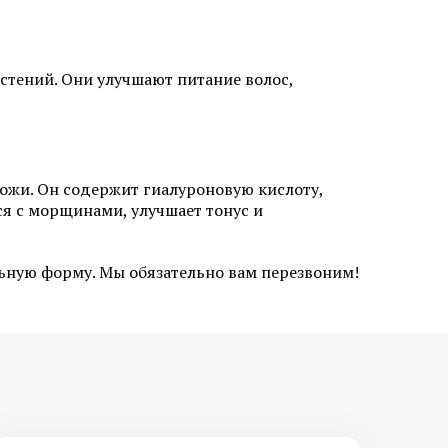
ну бровей
Пересадка волос на бороду и
бакенбарды
стений. Они улучшают питание волос,
ожи. Он содержит гиалуроновую кислоту,
я с морщинами, улучшает тонус и
зером
Удаление базалиомы
фибромы
Удаление папиллом
льную форму. Мы обязательно вам перезвоним!
ных
Удаление кератомы лазером
лазером