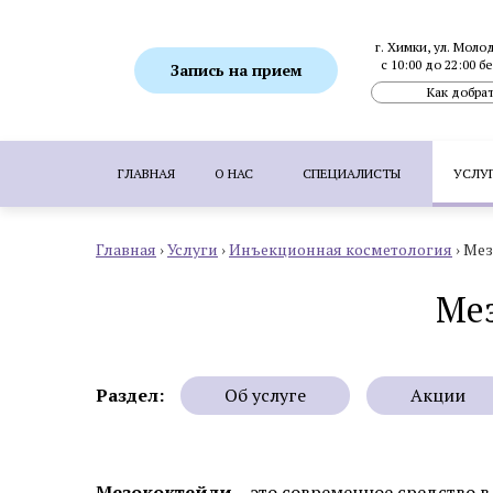
г. Химки, ул. Моло
с 10:00 до 22:00 
Запись на прием
Как добрат
ГЛАВНАЯ
О НАС
СПЕЦИАЛИСТЫ
УСЛУ
Главная
›
Услуги
›
Инъекционная косметология
›
Мез
ПОПУЛЯРНЫЕ УСЛУГИ:
SMAS-лифтинг
Ботулинотерапия
Биоревитализация
Мез
Коррекция гиперпигментаций
Удаление 
Пересадка волос методом FUE
Пересадка
Раздел:
Об услуге
Акции
Аппаратная косметология
Мезококтейли
– это современное средство в