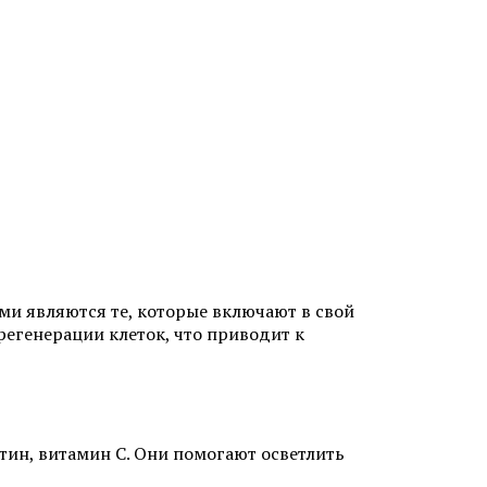
ит
Аллергический дерматит
Лечение крапивницы
и являются те, которые включают в свой
егенерации клеток, что приводит к
одом KEEP
Коррекция линии роста волос
Исправление неудачной
утин, витамин С. Они помогают осветлить
 женщин
пересадки волос