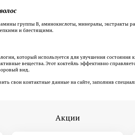
Пересадка волос методом FUT
Пересадка волос в зо
волос
Пересадка волос методом HFE
амины группы В, аминокислоты, минералы, экстракты ра
репкими и блестящими.
Смотреть все услуги
Запись на прием
логии, который используется для улучшения состояния к
ктивные вещества. Этот коктейль эффективно справляетс
Удаление бородавок лазером
Удаление липомы ла
доровый вид.
Удаление жировиков на шее
Лазерное удаление 
авить свои контактные данные на сайте, заполнив специа
Удаление невуса (родинок)
Удаление подошвен
лазером
бородавок
Удаление родинок на лице
Удаление кондилом 
Акции
Смотреть все услуги
Запись на прием