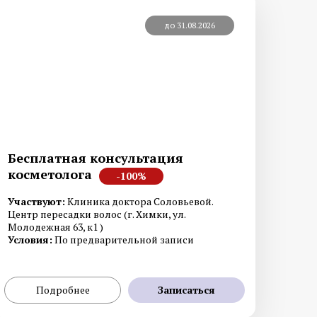
до 31.08.2026
стика и
Экстренная профилактика
Бесплатная консультация
о герпеса
ИППП
косметолога
-100%
стика и
Участвуют:
Клиника доктора Соловьевой.
Центр пересадки волос (г. Химки, ул.
Молодежная 63, к1 )
стика и
Условия:
По предварительной записи
Подробнее
Записаться