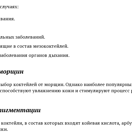
случаях:
Смотреть все услуги
Запись на прием
вания.
Себорея
Атопический дермат
льных заболеваний.
ящие в состав мезококтейлей.
Лечение псориаза
Пиодермия
заболевания органов дыхания.
Алопеция
Саркома Капоши
 морщин
Смотреть все услуги
Запись на прием
выбор коктейлей от морщин. Однако наиболее популярным
 способствуют увлажнению кожи и стимулируют процесс р
Пересадка волос для мужчин
Пересадка волос мет
пигментации
(DHI)
Пересадка волос методом FUE
коктейли, в состав которых входят койевая кислота, арб
Пересадка волос для
ожи.