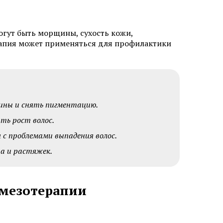
лица
огут быть морщины, сухость кожи,
ерапия может применяться для профилактики
Мезотерапия от растяжек
ны и снять пигментацию.
и
Мезотерапия от пигментации
ть рост волос.
Биоревитализация губ
с проблемами выпадения волос.
лица
Контурная пластика подбородка
а и растяжек.
ми APTOS
Плазмолифтинг от прыщей
 мезотерапии
а