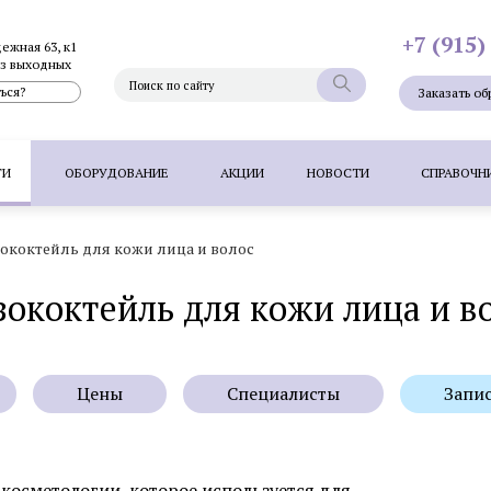
+7 (915)
дежная 63, к1
без выходных
ься?
Заказать об
ГИ
ОБОРУДОВАНИЕ
АКЦИИ
НОВОСТИ
СПРАВОЧН
ококтейль для кожи лица и волос
Фотоэпиляция
Фотоомоложение лица
Термолифтинг
ококтейль для кожи лица и в
Плазмолифтинг для лица
Full Face - комплексное омоложен
папиллом
Удаление невуса (родинок) лазером
Удалени
 волос методом FUT
Пересадка волос методом HFE
П
Цены
Специалисты
Запи
Фотоэпиляция
Удаление татуажа ла
 косметологии, которое используется для