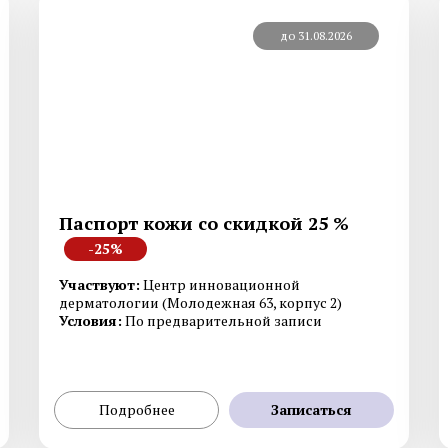
до 31.08.2026
Смотреть все услуги
Запись на прием
Лабораторная диагностика и
Лабораторная диагно
Паспорт кожи со скидкой 25 %
лечение гонореи
лечение генитальног
-25%
Лабораторная диагностика и
Лабораторная диагно
лечение кандидоза
лечение сифилиса
Участвуют:
Центр инновационной
дерматологии (Молодежная 63, корпус 2)
Условия:
По предварительной записи
Лабораторная диагностика и
Лабораторная диагно
лечение уреаплазмоза
лечение хламидиоза
Подробнее
Записаться
Смотреть все услуги
Запись на прием