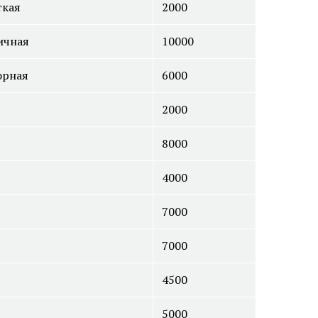
ткая
2000
ичная
10000
орная
6000
2000
Диагностика меланомы
рате
Лабораторная диагностика
8000
4000
7000
7000
4500
5000