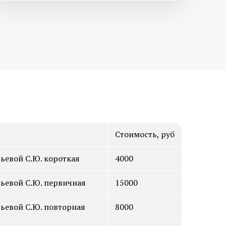
 мозоли на
Медицинский педикюр при
диабете
й стоп
Лечение трещин на стопах ног
 и стоп
Удаление стержневых мозолей
Стоимость, руб
вьевой С.Ю. короткая
4000
ие
Постменопаузальный
вьевой С.Ю. первичная
15000
олчанки
остеопороз
вьевой С.Ю. повторная
8000
оидного