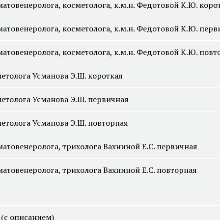
атовенеролога, косметолога, к.м.н. Федотовой К.Ю. коро
атовенеролога, косметолога, к.м.н. Федотовой К.Ю. перв
Смотреть все услуги
Запись на прием
атовенеролога, косметолога, к.м.н. Федотовой К.Ю. повт
етолога Усманова Э.Ш. короткая
Генетическое тестирование
Дерматоскопия
Гистология
Диагностика на аппа
етолога Усманова Э.Ш. первичная
Fotofinder
етолога Усманова Э.Ш. повторная
Смотреть все услуги
Запись на прием
атовенеролога, трихолога Вахниной Е.С. первичная
атовенеролога, трихолога Вахниной Е.С. повторная
(с описанием)