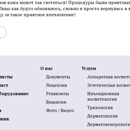
о моя кожа может так светиться! Процедуры были приятным
Фотоомоложение лица
Удаление татуировок
 Лицо как будто обновилось, словно я просто вернулась в
Химках
 за такое приятное впечатление!
Коррекция гиперпигментаций
Карбоновый пилинг 
Лазерное удаление сосудов на
лице
Лечение акне и поста
Радиочастотный фракционный
SMAS-лифтинг
лифтинг Scarlet RF
Коррекция морщин
я
О нас
Услуги
листы
Документы
Аппаратная космет
Смотреть все услуги
Запись на прием
лист
Лицензия
Эстетическая косме
борудование
Реквизиты
Инъекционная
косметология
Вакансии
Трихология
Пилинги
Пилинг фруктовыми 
и
Фото / Видео
Дермато­логия
чник
Чистка лица (атравматичная)
Карбоновый пилинг 
Дерматовенеролог