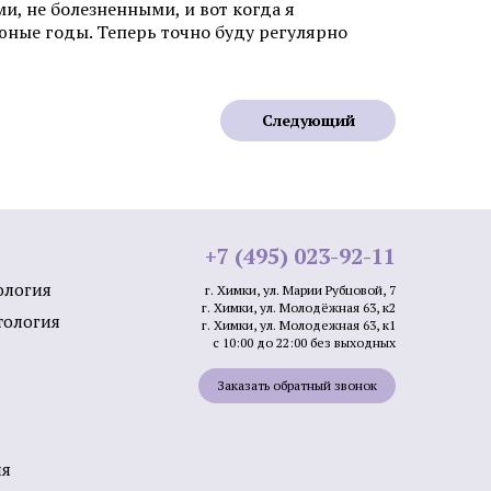
и, не болезненными, и вот когда я
 лазером в
 юные годы. Теперь точно буду регулярно
Безоперационная подтяжка лица
в Химках
Лазерная фракционная
шлифовка лица
Следующий
кне
Лечение розацеа лазером
Аппаратное удаление брыль
+7 (495) 023-92-11
ология
г. Химки, ул. Марии Рубцовой, 7
г. Химки, ул. Молодёжная 63, к2
тология
г. Химки, ул. Молодежная 63, к1
с 10:00 до 22:00 без выходных
Заказать обратный звонок
кислотами
Салициловый пилинг
лица
Ретиноевый пилинг
ия