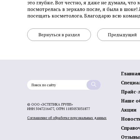
это глубже. Вот честно, я даже не думала, чт
посмотрелась в зеркало после, я была в шоке!
Эстетическая косметология
посещать косметолога. Благодарю всю команду
Инъекционная косметология
Вернуться в раздел
Предыдущий
Дермато­логия
Трихология
Удаление новообразований
Главна
Амбулаторная онкология
Специа
Прайс-
Дерматовенерология
Наше о
© ООО «ЭСТЕТИКА ГРУПП»
Подология
ИНН 5047216477, ОГРН 1185053031877
Акции
Соглашение об обработке персональных данных
Новост
Ревматология
Справо
Диагностика
Отзывы