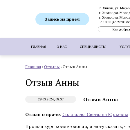
г. Химки, ул. Мари
г. Химки, ул. Моло
г. Химки, ул. Моло
Запись на прием
с 10:00 до 22:00 
Как добрат
ГЛАВНАЯ
О НАС
СПЕЦИАЛИСТЫ
УСЛУ
Главная
›
Отзывы
›
Отзыв Анны
ПОПУЛЯРНЫЕ УСЛУГИ:
SMAS-лифтинг
Отзыв Анны
Ботулинотерапия
Биоревитализация
Коррекция гиперпигментаций
Удаление 
Отзыв Анны
29.03.2024, 08:37
Пересадка волос методом FUE
Пересадка
Отзыв о враче:
Cоловьева Cветлана Юрьевна
Прошла курс косметологии, и могу сказать, чт
Аппаратная косметология