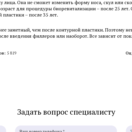
Пересадка волос методом FUT
у лица. Она не сможет изменить форму носа, скул или ск
Пересадка волос в зо
зраст для процедуры биоревитализации – после 25 лет. 
Пересадка волос методом HFE
 пластики – после 35 лет.
ее заметный, чем после контурной пластики. Поэтому н
ле введения филлеров или наоборот. Все зависит от пок
Смотреть все услуги
Запись на прием
ов:
5 819
Оц
Удаление бородавок лазером
Удаление липомы ла
Удаление жировиков на шее
Лазерное удаление 
Удаление невуса (родинок)
Удаление подошвен
лазером
бородавок
Удаление родинок на лице
Удаление кондилом 
Задать вопрос специалисту
Смотреть все услуги
Запись на прием