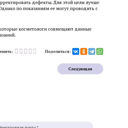
орректировать дефекты. Для этой цели лучше
ну бровей
Пересадка волос на бороду и
Однако по показаниям ее могут проводить с
бакенбарды
екоторые косметологи совмещают данные
азаний.
енить:
Поделиться:
зером
Удаление базалиомы
Следующая
фибромы
Удаление папиллом
ных
Удаление кератомы лазером
лазером