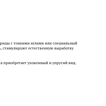
лица
Мезотерапия от растяжек
прицы с тонкими иглами или специальный
ь, стимулируют естественную выработку
и
Мезотерапия от пигментации
Биоревитализация губ
жа приобретает ухоженный и упругий вид.
лица
Контурная пластика подбородка
ми APTOS
Плазмолифтинг от прыщей
а