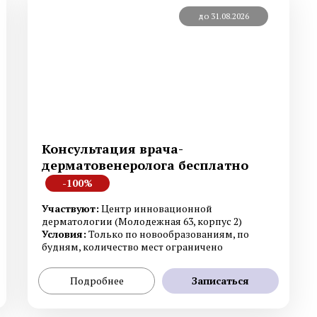
до 31.08.2026
Смотреть все услуги
Запись на прием
Генетическое тестирование
Дерматоскопия
Гистология
Диагностика на аппа
Консультация врача-
Fotofinder
дерматовенеролога бесплатно
-100%
Участвуют:
Центр инновационной
Смотреть все услуги
Запись на прием
дерматологии (Молодежная 63, корпус 2)
Условия:
Только по новообразованиям, по
будням, количество мест ограничено
Подробнее
Записаться