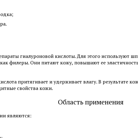
Программы по уходу за лицом
Химический пилинг 
родка;
ра.
Смотреть все услуги
Запись на прием
Мезотерапия
Нитевой лифтинг
репараты гиалуроновой кислоты. Для этого используют ш
, как филеры. Они питают кожу, повышают ее эластичност
Биоревитализация
Контурная пластика 
увеличение губ
Ботулинотерапия
ислота притягивает и удерживает влагу. В результате ко
Контурная пластика 
итные свойства кожи.
3D-мезонити
Подтяжка лица нитя
Область применения
(АПТОС)
Контурная пластика
ии являются:
Лечение гипергидроз
Плазмолифтинг для лица
ботулотоксином
;