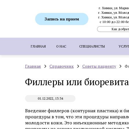
г. Химки, ул. Мари
г. Химки, ул. Моло
г. Химки, ул. Моло
Запись на прием
с 10:00 до 22:00 
Как добрат
ГЛАВНАЯ
О НАС
СПЕЦИАЛИСТЫ
УСЛУ
Главная
Справочник
Советы пациенту
Ф
ПОПУЛЯРНЫЕ УСЛУГИ:
SMAS-лифтинг
Филлеры или биоревита
Ботулинотерапия
Биоревитализация
Коррекция гиперпигментаций
Удаление 
01.12.2022, 13:34
Пересадка волос методом FUE
Пересадка
Введение филлеров (контурная пластика) и б
процедуры в том, что эти процедуры направл
молодости кожи. Это инъекционные методики
Аппаратная косметология
препараты на основе гиалуроновой кислоты. Те