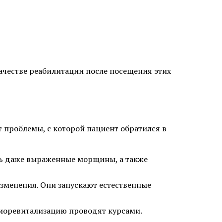
ит
Аллергический дерматит
ачестве реабилитации после посещения этих
Лечение крапивницы
т проблемы, с которой пациент обратился в
ть даже выраженные морщины, а также
одом KEEP
Коррекция линии роста волос
зменения. Они запускают естественные
Исправление неудачной
биоревитализацию проводят курсами.
 женщин
пересадки волос