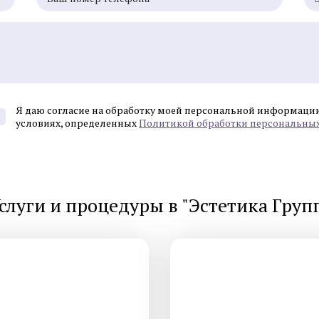
Смотреть все услуги
Запись на прием
Я даю согласие на обработку моей персональной информаци
условиях, определенных
Политикой обработки персональны
Лабораторная диагностика и
Лабораторная диагно
лечение гонореи
лечение генитальног
Лабораторная диагностика и
Лабораторная диагно
слуги и процедуры в "Эстетика Груп
лечение кандидоза
лечение сифилиса
Лабораторная диагностика и
Лабораторная диагно
лечение уреаплазмоза
лечение хламидиоза
Смотреть все услуги
Запись на прием