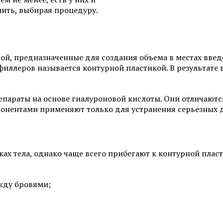
ить, выбирая процедуру.
Фотоомоложение лица
Удаление татуировок
Химках
Коррекция гиперпигментаций
Карбоновый пилинг 
Лазерное удаление сосудов на
урой, предназначенные для создания объема в местах вве
лице
Лечение акне и поста
филлеров называется контурной пластикой. В результате
Радиочастотный фракционный
SMAS-лифтинг
лифтинг Scarlet RF
епараты на основе гиалуроновой кислоты. Они отличают
Коррекция морщин
онентами применяют только для устранения серьезных д
Смотреть все услуги
Запись на прием
ах тела, однако чаще всего прибегают к контурной плас
жду бровями;
Пилинги
Пилинг фруктовыми 
Чистка лица (атравматичная)
Карбоновый пилинг 