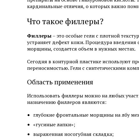
кардинальные отличия, о которых важно помн
Эстетическая косметология
Что такое филлеры?
Инъекционная косметология
Филлеры
– это особые гели с плотной текст
Дермато­логия
устраняет дефект кожи. Процедура введения 
морщины, создается объем в нужных местах.
Трихология
Сегодня в контурной пластике используют пр
Удаление новообразований
переносимостью. Гели с синтетическими комп
Амбулаторная онкология
Область применения
Дерматовенерология
Использовать филлеры можно на любых участк
назначению филлеров являются:
Подология
глубокие фронтальные морщины на лбу ме
Ревматология
«гусиные лапки»;
Диагностика
выраженная носогубная складка;