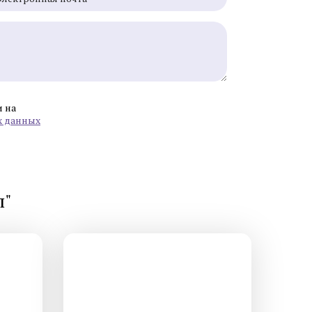
и на
х данных
стика и
Экстренная профилактика
о герпеса
ИППП
стика и
п"
стика и