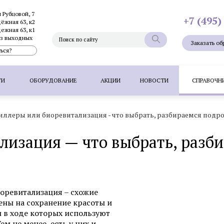
и Рубцовой, 7
+7 (495)
дёжная 63, к2
дежная 63, к1
без выходных
Заказать об
ься?
ГИ
ОБОРУДОВАНИЕ
АКЦИИ
НОВОСТИ
СПРАВОЧН
иллеры или биоревитализация - что выбрать, разбираемся подр
Фотоэпиляция
Фотоомоложение лица
Термолифтинг
лизация — что выбрать, разб
Плазмолифтинг для лица
Full Face - комплексное омоложен
папиллом
Удаление невуса (родинок) лазером
Удалени
 волос методом FUT
Пересадка волос методом HFE
П
иоревитализация – схожие
ены на сохранение красоты и
 в ходе которых используют
Фотоэпиляция
Удаление татуажа ла
м не менее, есть у них и