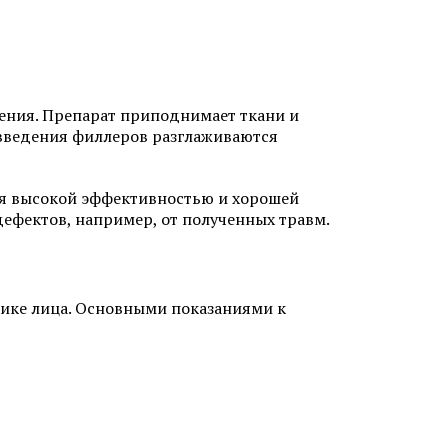
 лазером в
Безоперационная подтяжка лица
в Химках
Лазерная фракционная
шлифовка лица
дения. Препарат приподнимает ткани и
кне
 введения филлеров разглаживаются
Лечение розацеа лазером
Аппаратное удаление брыль
ся высокой эффективностью и хорошей
ефектов, например, от полученных травм.
тике лица. Основными показаниями к
кислотами
Салициловый пилинг
лица
Ретиноевый пилинг