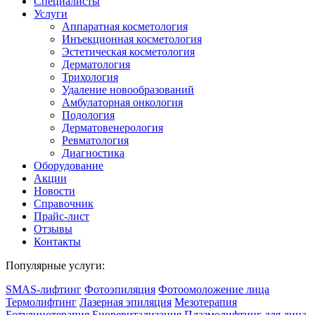
Специалисты
Услуги
Аппаратная косметология
Инъекционная косметология
Эстетическая косметология
Дермато­логия
Трихология
Удаление новообразований
Амбулаторная онкология
Подология
Дерматовенерология
Ревматология
Диагностика
Оборудование
Акции
Новости
Справочник
Прайс-лист
Отзывы
Контакты
Популярные услуги:
SMAS-лифтинг
Фотоэпиляция
Фотоомоложение лица
Термолифтинг
Лазерная эпиляция
Мезотерапия
Ботулинотерапия
Биоревитализация
Плазмолифтинг для лица