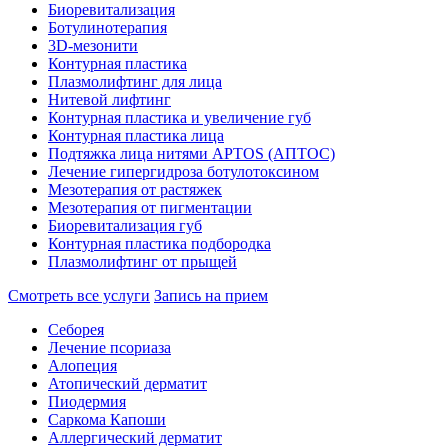
Биоревитализация
Ботулинотерапия
3D-мезонити
Контурная пластика
Плазмолифтинг для лица
Нитевой лифтинг
Контурная пластика и увеличение губ
Контурная пластика лица
Подтяжка лица нитями APTOS (АПТОС)
Лечение гипергидроза ботулотоксином
Мезотерапия от растяжек
Мезотерапия от пигментации
Биоревитализация губ
Контурная пластика подбородка
Плазмолифтинг от прыщей
Смотреть все услуги
Запись на прием
Себорея
Лечение псориаза
Алопеция
Атопический дерматит
Пиодермия
Саркома Капоши
Аллергический дерматит