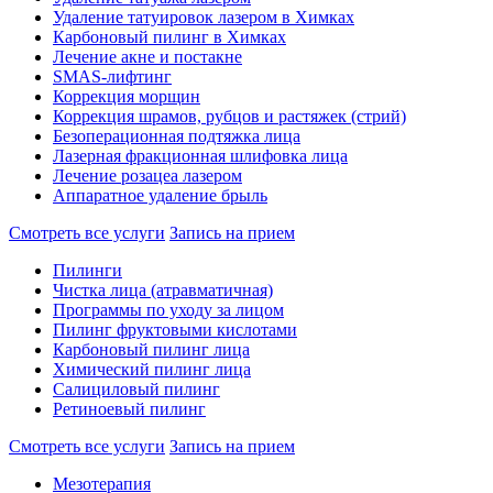
Удаление татуировок лазером в Химках
Карбоновый пилинг в Химках
Лечение акне и постакне
SMAS-лифтинг
Коррекция морщин
Коррекция шрамов, рубцов и растяжек (стрий)
Безоперационная подтяжка лица
Лазерная фракционная шлифовка лица
Лечение розацеа лазером
Аппаратное удаление брыль
Смотреть все услуги
Запись на прием
Пилинги
Чистка лица (атравматичная)
Программы по уходу за лицом
Пилинг фруктовыми кислотами
Карбоновый пилинг лица
Химический пилинг лица
Салициловый пилинг
Ретиноевый пилинг
Смотреть все услуги
Запись на прием
Мезотерапия