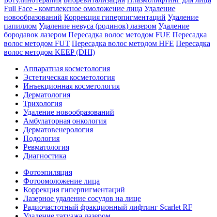
Full Face - комплексное омоложение лица
Удаление
новообразований
Коррекция гиперпигментаций
Удаление
папиллом
Удаление невуса (родинок) лазером
Удаление
бородавок лазером
Пересадка волос методом FUE
Пересадка
волос методом FUT
Пересадка волос методом HFE
Пересадка
волос методом KEEP (DHI)
Аппаратная косметология
Эстетическая косметология
Инъекционная косметология
Дермато­логия
Трихология
Удаление новообразований
Амбулаторная онкология
Дерматовенерология
Подология
Ревматология
Диагностика
Фотоэпиляция
Фотоомоложение лица
Коррекция гиперпигментаций
Лазерное удаление сосудов на лице
Радиочастотный фракционный лифтинг Scarlet RF
Удаление татуажа лазером