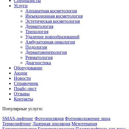
Специалисты
Услуги
Аппаратная косметология
Инъекционная косметология
Эстетическая косметология
Дермато­логия
Трихология
Удаление новообразований
Амбулаторная онкология
Подология
Дерматовенерология
Ревматология
Диагностика
Оборудование
Акции
Новости
Справочник
Прайс-лист
Отзывы
Контакты
Популярные услуги:
SMAS-лифтинг
Фотоэпиляция
Фотоомоложение лица
Термолифтинг
Лазерная эпиляция
Мезотерапия
Ботулинотерапия
Биоревитализация
Плазмолифтинг для лица