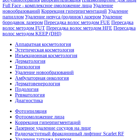
Full Face - комплексное омоложение лица
Удаление
новообразований
Коррекция гиперпигментаций
Удаление
папиллом
Удаление невуса (родинок) лазером
Удаление
бородавок лазером
Пересадка волос методом FUE
Пересадка
волос методом FUT
Пересадка волос методом HFE
Пересадка
волос методом KEEP (DHI)
Аппаратная косметология
Эстетическая косметология
Инъекционная косметология
Дермато­логия
Трихология
Удаление новообразований
Амбулаторная онкология
Дерматовенерология
Подология
Ревматология
Диагностика
Фотоэпиляция
Фотоомоложение лица
Коррекция гиперпигментаций
Лазерное удаление сосудов на лице
Радиочастотный фракционный лифтинг Scarlet RF
Удаление татуажа лазером