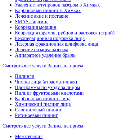
Удаление татуировок лазером в Химках
Карбоновый пилинг в Химках
Лечение акне и постакне
SMAS-лифтинг
Коррекция морщин
Коррекция шрамов, рубцов и растяжек (стрий)
Безоперационная подтяжка лица
Лазерная фракционная шлифовка лица
Лечение розацеа лазером
Аппаратное удаление брыль
Смотреть все услуги
Запись на прием
Пилинги
Чистка лица (атравматичная)
Программы по уходу за лицом
Пилинг фруктовыми кислотами
Карбоновый пилинг лица
Химический пилинг лица
Салициловый пилинг
Ретиноевый пилинг
Смотреть все услуги
Запись на прием
Мезотерапия