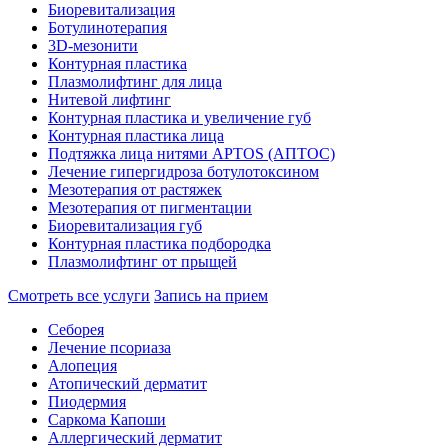
Биоревитализация
Ботулинотерапия
3D-мезонити
Контурная пластика
Плазмолифтинг для лица
Нитевой лифтинг
Контурная пластика и увеличение губ
Контурная пластика лица
Подтяжка лица нитями APTOS (АПТОС)
Лечение гипергидроза ботулотоксином
Мезотерапия от растяжек
Мезотерапия от пигментации
Биоревитализация губ
Контурная пластика подбородка
Плазмолифтинг от прыщей
Смотреть все услуги
Запись на прием
Себорея
Лечение псориаза
Алопеция
Атопический дерматит
Пиодермия
Саркома Капоши
Аллергический дерматит