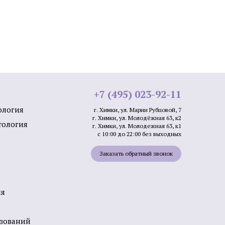
лица
Мезотерапия от растяжек
+7 (495) 023-92-11
ология
и
Мезотерапия от пигментации
г. Химки, ул. Марии Рубцовой, 7
г. Химки, ул. Молодёжная 63, к2
тология
г. Химки, ул. Молодежная 63, к1
Биоревитализация губ
с 10:00 до 22:00 без выходных
лица
Контурная пластика подбородка
Заказать обратный звонок
ми APTOS
Плазмолифтинг от прыщей
а
ия
азований