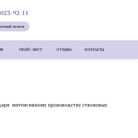
 023-92-11
ратный звонок
ИК
ПРАЙС-ЛИСТ
ОТЗЫВЫ
КОНТАКТЫ
Лазерная эпиляция
Мезотерапия
ие лица
Удаление новообразований
е бородавок лазером
одаря интенсивному производству стволовых
ересадка волос методом KEEP (DHI)
зером
Коррекция шрамов, рубцов и
растяжек (стрий)