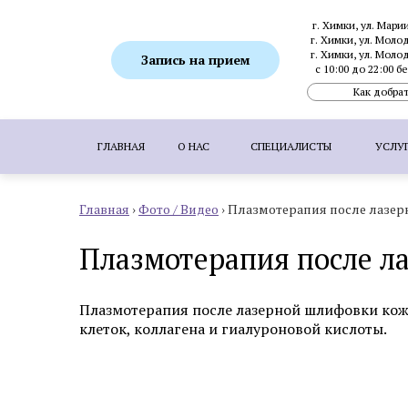
г. Химки, ул. Мари
г. Химки, ул. Моло
г. Химки, ул. Моло
Запись на прием
с 10:00 до 22:00 
Как добрат
ГЛАВНАЯ
О НАС
СПЕЦИАЛИСТЫ
УСЛУ
Главная
›
Фото / Видео
›
Плазмотерапия после лазе
ПОПУЛЯРНЫЕ УСЛУГИ:
SMAS-лифтинг
Плазмотерапия после л
Ботулинотерапия
Биоревитализация
Коррекция гиперпигментаций
Удаление 
Плазмотерапия после лазерной шлифовки кож
Пересадка волос методом FUE
Пересадка
клеток, коллагена и гиалуроновой кислоты.
Аппаратная косметология