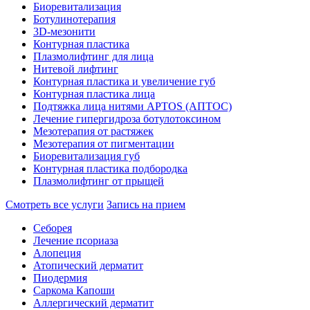
Биоревитализация
Ботулинотерапия
3D-мезонити
Контурная пластика
Плазмолифтинг для лица
Нитевой лифтинг
Контурная пластика и увеличение губ
Контурная пластика лица
Подтяжка лица нитями APTOS (АПТОС)
Лечение гипергидроза ботулотоксином
Мезотерапия от растяжек
Мезотерапия от пигментации
Биоревитализация губ
Контурная пластика подбородка
Плазмолифтинг от прыщей
Смотреть все услуги
Запись на прием
Себорея
Лечение псориаза
Алопеция
Атопический дерматит
Пиодермия
Саркома Капоши
Аллергический дерматит