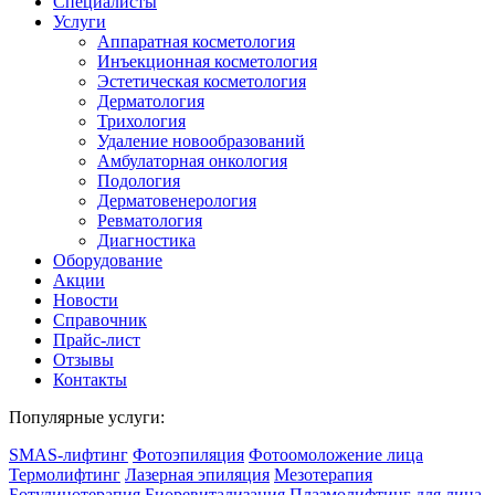
Специалисты
Услуги
Аппаратная косметология
Инъекционная косметология
Эстетическая косметология
Дермато­логия
Трихология
Удаление новообразований
Амбулаторная онкология
Подология
Дерматовенерология
Ревматология
Диагностика
Оборудование
Акции
Новости
Справочник
Прайс-лист
Отзывы
Контакты
Популярные услуги:
SMAS-лифтинг
Фотоэпиляция
Фотоомоложение лица
Термолифтинг
Лазерная эпиляция
Мезотерапия
Ботулинотерапия
Биоревитализация
Плазмолифтинг для лица