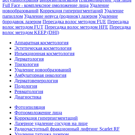
Full Face - комплексное омоложение лица
Удаление
новообразований
Коррекция гиперпигментаций
Удаление
папиллом
Удаление невуса (родинок) лазером
Удаление
бородавок лазером
Пересадка волос методом FUE
Пересадка
волос методом FUT
Пересадка волос методом HFE
Пересадка
волос методом KEEP (DHI)
Аппаратная косметология
Эстетическая косметология
Инъекционная косметология
Дермато­логия
Трихология
Удаление новообразований
Амбулаторная онкология
Дерматовенерология
Подология
Ревматология
Диагностика
Фотоэпиляция
Фотоомоложение лица
Коррекция гиперпигментаций
Лазерное удаление сосудов на лице
Радиочастотный фракционный лифтинг Scarlet RF
Удаление татуажа лазером