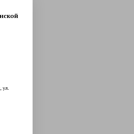
Программы по уходу за лицом
Химический пилинг 
инской
Смотреть все услуги
Запись на прием
Мезотерапия
Нитевой лифтинг
Биоревитализация
Контурная пластика 
увеличение губ
Ботулинотерапия
Контурная пластика 
 ул.
3D-мезонити
Подтяжка лица нитя
(АПТОС)
Контурная пластика
Лечение гипергидроз
Плазмолифтинг для лица
ботулотоксином