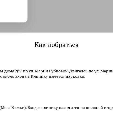
Смотреть все услуги
Запись на прием
Себорея
Атопический дермат
Лечение псориаза
Пиодермия
Как добраться
Алопеция
Саркома Капоши
ы дома №7 по ул. Марии Рубцовой. Двигаясь по ул. Мари
Смотреть все услуги
Запись на прием
, около входа в Клинику имеется парковка.
Эстетика Групп
Медцентр, клиника в Химках
Пересадка волос для мужчин
Пересадка волос мет
Косметология в Химках
(DHI)
Пересадка волос методом FUE
(Мега Химки). Вход в клинику находится на внешней сто
Пересадка волос для