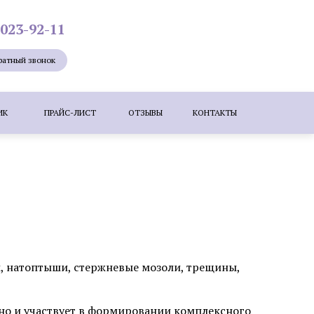
 023-92-11
ратный звонок
ИК
ПРАЙС-ЛИСТ
ОТЗЫВЫ
КОНТАКТЫ
Лазерная эпиляция
Мезотерапия
ие лица
Удаление новообразований
е бородавок лазером
ересадка волос методом KEEP (DHI)
, натоптыши, стержневые мозоли, трещины,
зером
Коррекция шрамов, рубцов и
 но и участвует в формировании комплексного
растяжек (стрий)