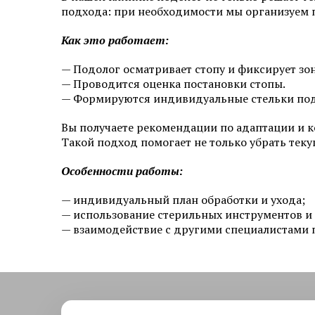
подхода: при необходимости мы организуем 
Эстетическая косметология
Как это работает:
Инъекционная косметология
— Подолог осматривает стопу и фиксирует зо
— Проводится оценка постановки стопы.
Дермато­логия
— Формируются индивидуальные стельки под 
Трихология
Вы получаете рекомендации по адаптации и к
Такой подход помогает не только убрать теку
Удаление новообразований
Особенности работы:
Амбулаторная онкология
— индивидуальный план обработки и ухода;
Дерматовенерология
— использование стерильных инструментов и
— взаимодействие с другими специалистами 
Подология
Ревматология
Диагностика