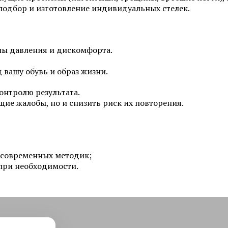
подбор и изготовление индивидуальных стелек.
Фотоомоложение лица
Удаление татуировок
Химках
Коррекция гиперпигментаций
Карбоновый пилинг 
ны давления и дискомфорта.
Лазерное удаление сосудов на
лице
Лечение акне и поста
вашу обувь и образ жизни.
Радиочастотный фракционный
SMAS-лифтинг
онтролю результата.
лифтинг Scarlet RF
щие жалобы, но и снизить риск их повторения.
Коррекция морщин
Смотреть все услуги
Запись на прием
 современных методик;
при необходимости.
Пилинги
Пилинг фруктовыми 
Чистка лица (атравматичная)
Карбоновый пилинг 