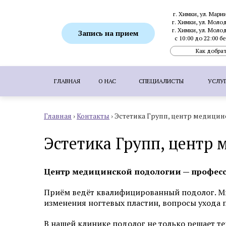
г. Химки, ул. Мари
г. Химки, ул. Моло
г. Химки, ул. Моло
Запись на прием
с 10:00 до 22:00 
Как добрат
ГЛАВНАЯ
О НАС
СПЕЦИАЛИСТЫ
УСЛУ
Главная
›
Контакты
›
Эстетика Групп, центр медици
ПОПУЛЯРНЫЕ УСЛУГИ:
SMAS-лифтинг
Эстетика Групп, центр
Ботулинотерапия
Биоревитализация
Коррекция гиперпигментаций
Удаление 
Центр медицинской подологии — професс
Пересадка волос методом FUE
Пересадка
Приём ведёт квалифицированный подолог. Мы
изменения ногтевых пластин, вопросы ухода 
Аппаратная косметология
В нашей клинике подолог не только решает т