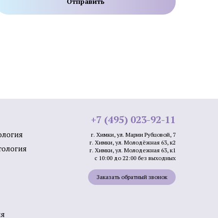
 мозоли на
Медицинский педикюр при
диабете
й стоп
Лечение трещин на стопах ног
 и стоп
Удаление стержневых мозолей
+7 (495) 023-92-11
ология
г. Химки, ул. Марии Рубцовой, 7
г. Химки, ул. Молодёжная 63, к2
тология
г. Химки, ул. Молодежная 63, к1
с 10:00 до 22:00 без выходных
ие
Постменопаузальный
Заказать обратный звонок
олчанки
остеопороз
оидного
ия