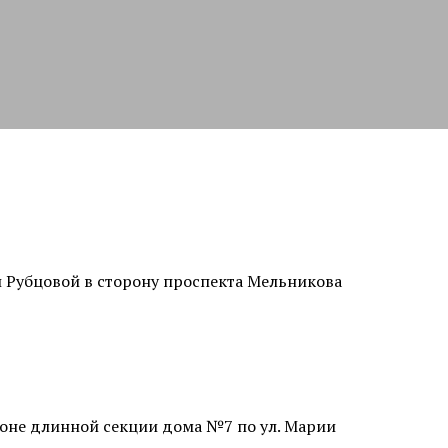
ит
Аллергический дерматит
Лечение крапивницы
и Рубцовой в сторону проспекта Мельникова
одом KEEP
Коррекция линии роста волос
Исправление неудачной
роне длинной секции дома №7 по ул. Марии
 женщин
пересадки волос