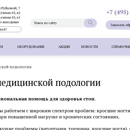
и Рубцовой, 7
+7 (495)
дёжная 63, к2
дежная 63, к1
без выходных
Заказать об
ься?
ГИ
ОБОРУДОВАНИЕ
АКЦИИ
НОВОСТИ
СПРАВОЧН
нской подологии
Фотоэпиляция
Фотоомоложение лица
Термолифтинг
 медицинской подологии
Плазмолифтинг для лица
Full Face - комплексное омоложен
папиллом
Удаление невуса (родинок) лазером
Удалени
иональная помощь для здоровья стоп.
 волос методом FUT
Пересадка волос методом HFE
П
 работаем с широким спектром проблем: вросшие ногти
при повышенной нагрузке и хронических состояниях.
Фотоэпиляция
Удаление татуажа ла
екущие проблемы (натоптыши, трещины, вросшие ногти),