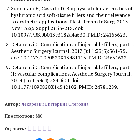
Sundaram H, Cassuto D. Biophysical characteristics of
hyaluronic acid soft-tissue fillers and their relevance
to aesthetic applications. Plast Reconstr Surg. 2013
Nov;132(5 Suppl 2):5S-21S. doi:
10.1097/PRS.0b013e3182a4a630. PMID: 24165623.
DeLorenzi C. Complications of injectable fillers, part I.
Aesthetic Surgery Journal. 2013 Jul 1;33(5):561-75.
doi: 10.1177/1090820X13481115. PMID: 23651632.
DeLorenzi C. Complications of injectable fillers, part
II: vascular complications. Aesthetic Surgery Journal.
2014 Jan 1;34(4):584-600. doi:
10.1177/1090820X14542102. PMID: 24781289.
Автор:
Лекаревич Екатерина Олеговна
Просмотров:
880
Оценить: