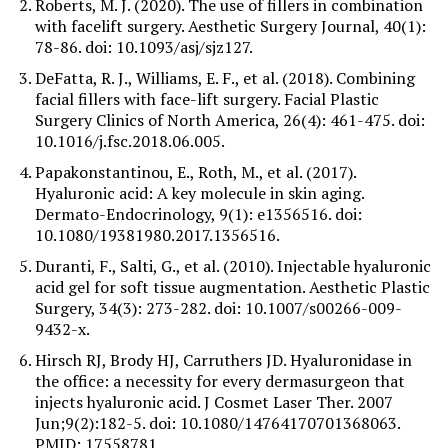
Roberts, M. J. (2020). The use of fillers in combination
with facelift surgery. Aesthetic Surgery Journal, 40(1):
78-86. doi: 10.1093/asj/sjz127.
DeFatta, R. J., Williams, E. F., et al. (2018). Combining
facial fillers with face-lift surgery. Facial Plastic
Surgery Clinics of North America, 26(4): 461-475. doi:
10.1016/j.fsc.2018.06.005.
Papakonstantinou, E., Roth, M., et al. (2017).
Hyaluronic acid: A key molecule in skin aging.
Dermato-Endocrinology, 9(1): e1356516. doi:
10.1080/19381980.2017.1356516.
Duranti, F., Salti, G., et al. (2010). Injectable hyaluronic
acid gel for soft tissue augmentation. Aesthetic Plastic
Surgery, 34(3): 273-282. doi: 10.1007/s00266-009-
9432-x.
Hirsch RJ, Brody HJ, Carruthers JD. Hyaluronidase in
the office: a necessity for every dermasurgeon that
injects hyaluronic acid. J Cosmet Laser Ther. 2007
Jun;9(2):182-5. doi: 10.1080/14764170701368063.
PMID: 17558781.