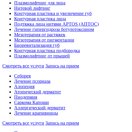
Плазмолифтинг для лица
Нитевой лифтинг
Контурная пластика и увеличение губ
Контурная пластика лица
Подтяжка лица нитями APTOS (АПТОС)
Лечение гипергидроза ботулотоксином
Мезотерапия от растяжек
Мезотерапия от пигментации
Биоревитализация губ
Контурная пластика подбородка
Плазмолифтинг от прыщей
Смотреть все услуги
Запись на прием
Себорея
Лечение псориаза
Алопеция
Атопический дерматит
Пиодермия
Саркома Капоши
Аллергический дерматит
Лечение крапивницы
Смотреть все услуги
Запись на прием