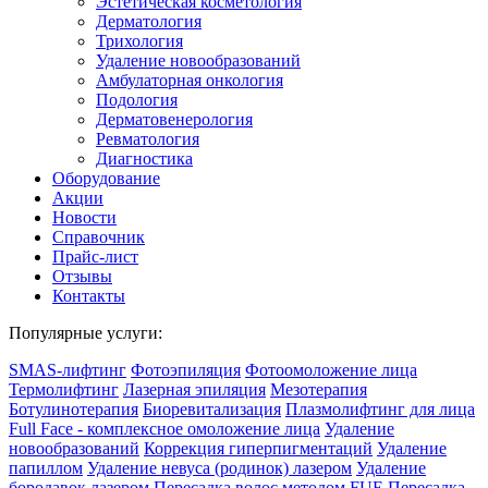
Эстетическая косметология
Дермато­логия
Трихология
Удаление новообразований
Амбулаторная онкология
Подология
Дерматовенерология
Ревматология
Диагностика
Оборудование
Акции
Новости
Справочник
Прайс-лист
Отзывы
Контакты
Популярные услуги:
SMAS-лифтинг
Фотоэпиляция
Фотоомоложение лица
Термолифтинг
Лазерная эпиляция
Мезотерапия
Ботулинотерапия
Биоревитализация
Плазмолифтинг для лица
Full Face - комплексное омоложение лица
Удаление
новообразований
Коррекция гиперпигментаций
Удаление
папиллом
Удаление невуса (родинок) лазером
Удаление
бородавок лазером
Пересадка волос методом FUE
Пересадка