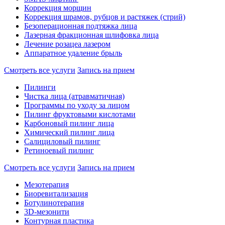
Коррекция морщин
Коррекция шрамов, рубцов и растяжек (стрий)
Безоперационная подтяжка лица
Лазерная фракционная шлифовка лица
Лечение розацеа лазером
Аппаратное удаление брыль
Смотреть все услуги
Запись на прием
Пилинги
Чистка лица (атравматичная)
Программы по уходу за лицом
Пилинг фруктовыми кислотами
Карбоновый пилинг лица
Химический пилинг лица
Салициловый пилинг
Ретиноевый пилинг
Смотреть все услуги
Запись на прием
Мезотерапия
Биоревитализация
Ботулинотерапия
3D-мезонити
Контурная пластика