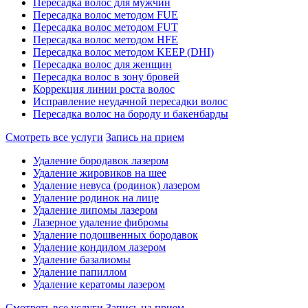
Пересадка волос для мужчин
Пересадка волос методом FUE
Пересадка волос методом FUT
Пересадка волос методом HFE
Пересадка волос методом KEEP (DHI)
Пересадка волос для женщин
Пересадка волос в зону бровей
Коррекция линии роста волос
Исправление неудачной пересадки волос
Пересадка волос на бороду и бакенбарды
Смотреть все услуги
Запись на прием
Удаление бородавок лазером
Удаление жировиков на шее
Удаление невуса (родинок) лазером
Удаление родинок на лице
Удаление липомы лазером
Лазерное удаление фибромы
Удаление подошвенных бородавок
Удаление кондилом лазером
Удаление базалиомы
Удаление папиллом
Удаление кератомы лазером
Смотреть все услуги
Запись на прием