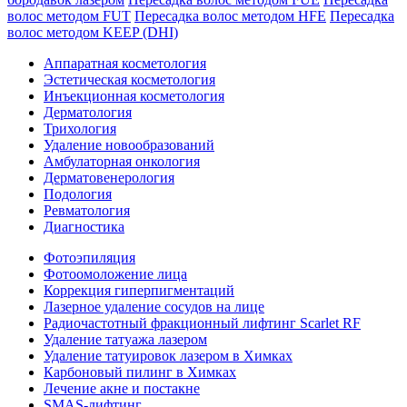
волос методом FUT
Пересадка волос методом HFE
Пересадка
волос методом KEEP (DHI)
Аппаратная косметология
Эстетическая косметология
Инъекционная косметология
Дермато­логия
Трихология
Удаление новообразований
Амбулаторная онкология
Дерматовенерология
Подология
Ревматология
Диагностика
Фотоэпиляция
Фотоомоложение лица
Коррекция гиперпигментаций
Лазерное удаление сосудов на лице
Радиочастотный фракционный лифтинг Scarlet RF
Удаление татуажа лазером
Удаление татуировок лазером в Химках
Карбоновый пилинг в Химках
Лечение акне и постакне
SMAS-лифтинг