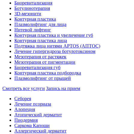
Биоревитализация
Ботулинотерапия
3D-мезонити
Контурная пластика
Плазмолифтинг для лица
Нитевой лифтинг
Контурная пластика и увеличение губ
Контурная пластика лица
Подтяжка лица нитями APTOS (АПТОС)
Лечение гипергидроза ботулотоксином
Мезотерапия от растяжек
Мезотерапия от пигментации
Биоревитализация губ
Контурная пластика подбородка
Плазмолифтинг от прыщей
Смотреть все услуги
Запись на прием
Себорея
Лечение псориаза
Алопеция
Атопический дерматит
Пиодермия
Саркома Капоши
Аллергический дерматит