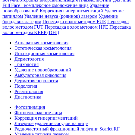
Full Face - комплексное омоложение лица
Удаление
новообразований
Коррекция гиперпигментаций
Удаление
папиллом
Удаление невуса (родинок) лазером
Удаление
бородавок лазером
Пересадка волос методом FUE
Пересадка
волос методом FUT
Пересадка волос методом HFE
Пересадка
волос методом KEEP (DHI)
Аппаратная косметология
Эстетическая косметология
Инъекционная косметология
Дермато­логия
Трихология
Удаление новообразований
Амбулаторная онкология
Дерматовенерология
Подология
Ревматология
Диагностика
Фотоэпиляция
Фотоомоложение лица
Коррекция гиперпигментаций
Лазерное удаление сосудов на лице
Радиочастотный фракционный лифтинг Scarlet RF
Удаление татуажа лазером