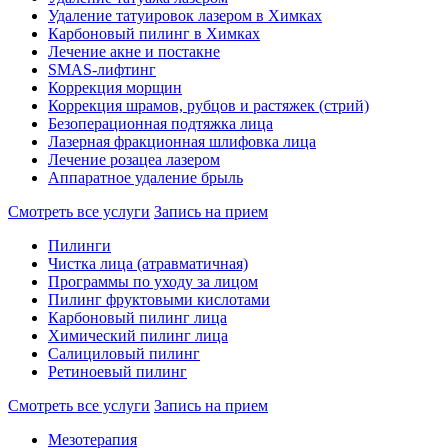
Удаление татуировок лазером в Химках
Карбоновый пилинг в Химках
Лечение акне и постакне
SMAS-лифтинг
Коррекция морщин
Коррекция шрамов, рубцов и растяжек (стрий)
Безоперационная подтяжка лица
Лазерная фракционная шлифовка лица
Лечение розацеа лазером
Аппаратное удаление брыль
Смотреть все услуги
Запись на прием
Пилинги
Чистка лица (атравматичная)
Программы по уходу за лицом
Пилинг фруктовыми кислотами
Карбоновый пилинг лица
Химический пилинг лица
Салициловый пилинг
Ретиноевый пилинг
Смотреть все услуги
Запись на прием
Мезотерапия