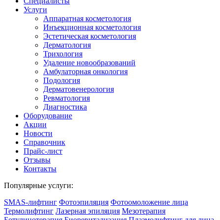
Специалисты
Услуги
Аппаратная косметология
Инъекционная косметология
Эстетическая косметология
Дермато­логия
Трихология
Удаление новообразований
Амбулаторная онкология
Подология
Дерматовенерология
Ревматология
Диагностика
Оборудование
Акции
Новости
Справочник
Прайс-лист
Отзывы
Контакты
Популярные услуги:
SMAS-лифтинг
Фотоэпиляция
Фотоомоложение лица
Термолифтинг
Лазерная эпиляция
Мезотерапия
Ботулинотерапия
Биоревитализация
Плазмолифтинг для лица