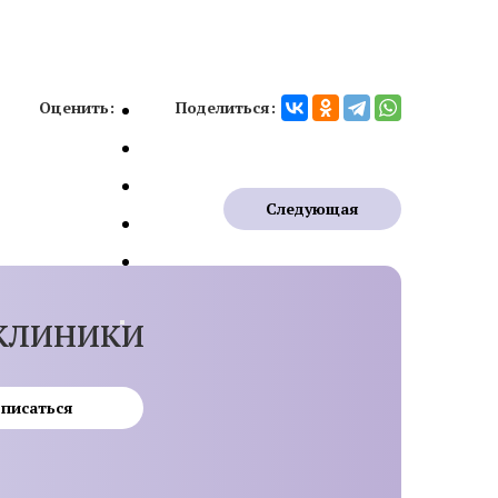
Оценить:
Поделиться:
ит
Аллергический дерматит
Лечение крапивницы
Следующая
клиники
писаться
одом KEEP
Коррекция линии роста волос
Исправление неудачной
 женщин
пересадки волос