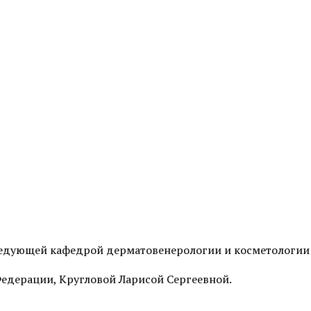
Фотоомоложение лица
Удаление татуировок
Химках
Коррекция гиперпигментаций
Карбоновый пилинг 
Лазерное удаление сосудов на
лице
Лечение акне и поста
Радиочастотный фракционный
SMAS-лифтинг
лифтинг Scarlet RF
Коррекция морщин
Смотреть все услуги
Запись на прием
ведующей кафедрой дерматовенерологии и косметологи
Пилинги
Пилинг фруктовыми 
едерации, Кругловой Ларисой Сергеевной.
Чистка лица (атравматичная)
Карбоновый пилинг 