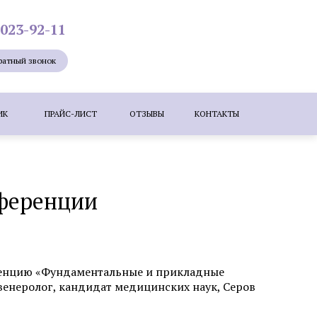
 023-92-11
ратный звонок
ИК
ПРАЙС-ЛИСТ
ОТЗЫВЫ
КОНТАКТЫ
Лазерная эпиляция
Мезотерапия
нференции
ие лица
Удаление новообразований
е бородавок лазером
ересадка волос методом KEEP (DHI)
еренцию «Фундаментальные и прикладные
енеролог, кандидат медицинских наук, Серов
зером
Коррекция шрамов, рубцов и
растяжек (стрий)