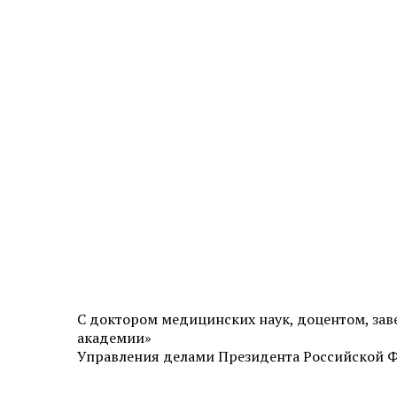
Эстетическая косметология
Инъекционная косметология
Дермато­логия
Трихология
Удаление новообразований
Амбулаторная онкология
Дерматовенерология
Подология
С доктором медицинских наук, доцентом, за
академии»
Ревматология
Управления делами Президента Российской Ф
Диагностика