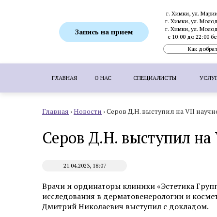
г. Химки, ул. Мари
г. Химки, ул. Моло
г. Химки, ул. Моло
Запись на прием
с 10:00 до 22:00 
Как добрат
ГЛАВНАЯ
О НАС
СПЕЦИАЛИСТЫ
УСЛУ
Главная
›
Новости
›
Серов Д.Н. выступил на VII нау
ПОПУЛЯРНЫЕ УСЛУГИ:
SMAS-лифтинг
Серов Д.Н. выступил на
Ботулинотерапия
Биоревитализация
Коррекция гиперпигментаций
Удаление 
21.04.2023, 18:07
Пересадка волос методом FUE
Пересадка
Врачи и ординаторы клиники «Эстетика Груп
исследования в дерматовенерологии и косме
Дмитрий Николаевич выступил с докладом.
Аппаратная косметология