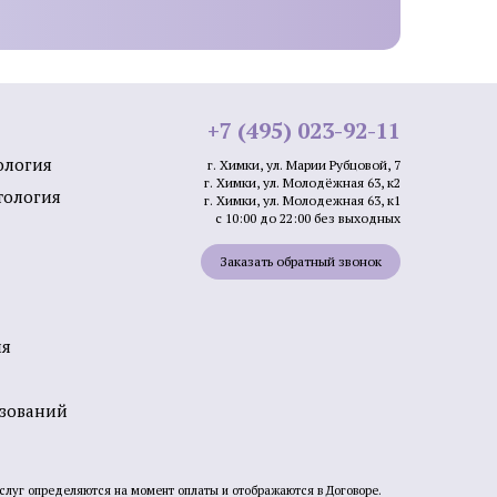
ну бровей
Пересадка волос на бороду и
бакенбарды
+7 (495) 023-92-11
ология
г. Химки, ул. Марии Рубцовой, 7
г. Химки, ул. Молодёжная 63, к2
тология
г. Химки, ул. Молодежная 63, к1
с 10:00 до 22:00 без выходных
зером
Удаление базалиомы
Заказать обратный звонок
фибромы
Удаление папиллом
ных
Удаление кератомы лазером
ия
лазером
азований
услуг определяются на момент оплаты и отображаются в Договоре.