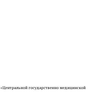
 лазером в
Безоперационная подтяжка лица
в Химках
Лазерная фракционная
шлифовка лица
кне
Лечение розацеа лазером
Аппаратное удаление брыль
и «Центральной государственно медицинской
кислотами
Салициловый пилинг
лица
Ретиноевый пилинг