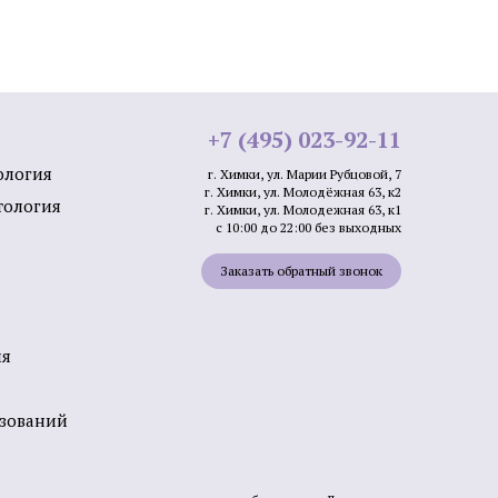
лица
+7 (495) 023-92-11
ология
г. Химки, ул. Марии Рубцовой, 7
г. Химки, ул. Молодёжная 63, к2
Мезотерапия от растяжек
тология
г. Химки, ул. Молодежная 63, к1
с 10:00 до 22:00 без выходных
и
Мезотерапия от пигментации
Заказать обратный звонок
Биоревитализация губ
лица
Контурная пластика подбородка
ми APTOS
ия
Плазмолифтинг от прыщей
а
азований