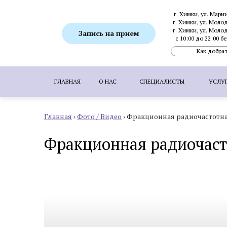
г. Химки, ул. Мари
г. Химки, ул. Моло
г. Химки, ул. Моло
Запись на прием
с 10:00 до 22:00 
Как добрат
ГЛАВНАЯ
О НАС
СПЕЦИАЛИСТЫ
УСЛУ
Главная
›
Фото / Видео
›
Фракционная радиочастотна
ПОПУЛЯРНЫЕ УСЛУГИ:
SMAS-лифтинг
Фракционная радиочаст
Ботулинотерапия
Биоревитализация
Коррекция гиперпигментаций
Удаление 
Пересадка волос методом FUE
Пересадка
Аппаратная косметология