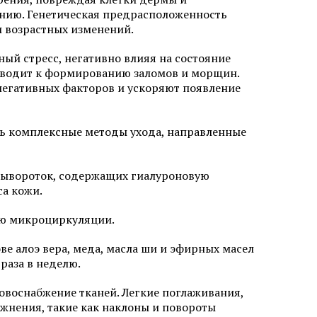
нию. Генетическая предрасположенность
 лазером в
и возрастных изменений.
Безоперационная подтяжка лица
ый стресс, негативно влияя на состояние
в Химках
Лазерная фракционная
шлифовка лица
приводит к формированию заломов и морщин.
кне
 негативных факторов и ускоряют появление
Лечение розацеа лазером
Аппаратное удаление брыль
ть комплексные методы ухода, направленные
 сывороток, содержащих гиалуроновую
са кожи.
ию микроциркуляции.
е алоэ вера, меда, масла ши и эфирных масел
раза в неделю.
овоснабжение тканей. Легкие поглаживания,
жнения, такие как наклоны и повороты