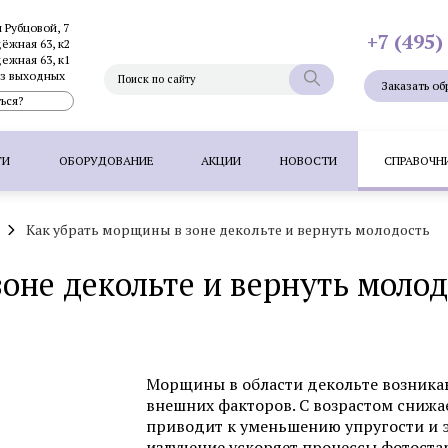
и Рубцовой, 7
+7 (495)
дёжная 63, к2
дежная 63, к1
без выходных
Заказать об
ься?
ГИ
ОБОРУДОВАНИЕ
АКЦИИ
НОВОСТИ
СПРАВОЧН
Как убрать морщины в зоне декольте и вернуть молодость
Фотоэпиляция
Фотоомоложение лица
Термолифтинг
оне декольте и вернуть молод
Плазмолифтинг для лица
Full Face - комплексное омоложен
папиллом
Удаление невуса (родинок) лазером
Удалени
 волос методом FUT
Пересадка волос методом HFE
П
Морщины в области декольте возникаю
внешних факторов. С возрастом снижае
приводит к уменьшению упругости и 
Фотоэпиляция
Удаление татуажа ла
излучение ускоряет процессы фотоста