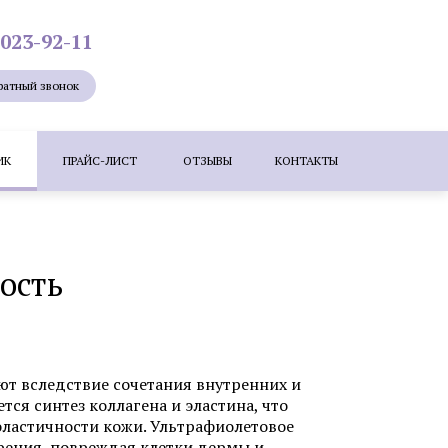
 023-92-11
ратный звонок
ИК
ПРАЙС-ЛИСТ
ОТЗЫВЫ
КОНТАКТЫ
Лазерная эпиляция
Мезотерапия
ость
ие лица
Удаление новообразований
е бородавок лазером
ересадка волос методом KEEP (DHI)
т вследствие сочетания внутренних и
тся синтез коллагена и эластина, что
эластичности кожи. Ультрафиолетовое
зером
Коррекция шрамов, рубцов и
рения, повреждая клетки дермы и
растяжек (стрий)