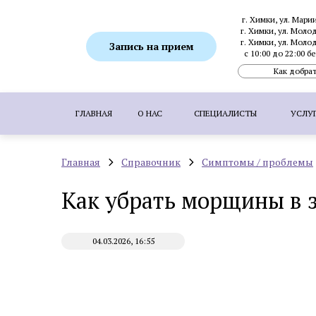
г. Химки, ул. Мари
г. Химки, ул. Моло
г. Химки, ул. Моло
Запись на прием
с 10:00 до 22:00 
Как добрат
ГЛАВНАЯ
О НАС
СПЕЦИАЛИСТЫ
УСЛУ
Главная
Справочник
Симптомы / проблемы
ПОПУЛЯРНЫЕ УСЛУГИ:
SMAS-лифтинг
Как убрать морщины в з
Ботулинотерапия
Биоревитализация
Коррекция гиперпигментаций
Удаление 
04.03.2026, 16:55
Пересадка волос методом FUE
Пересадка
Аппаратная косметология