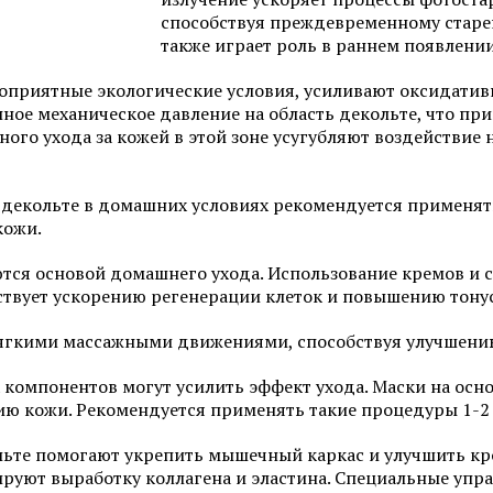
способствуя преждевременному старе
Фотоомоложение лица
Удаление татуировок
также играет роль в раннем появлени
Химках
Коррекция гиперпигментаций
гоприятные экологические условия, усиливают оксидативн
Карбоновый пилинг 
янное механическое давление на область декольте, что 
Лазерное удаление сосудов на
лице
Лечение акне и поста
ого ухода за кожей в этой зоне усугубляют воздействие
Радиочастотный фракционный
SMAS-лифтинг
лифтинг Scarlet RF
 декольте в домашних условиях рекомендуется применя
Коррекция морщин
кожи.
ются основой домашнего ухода. Использование кремов и
бствует ускорению регенерации клеток и повышению тону
Смотреть все услуги
Запись на прием
мягкими массажными движениями, способствуя улучшен
компонентов могут усилить эффект ухода. Маски на основ
ю кожи. Рекомендуется применять такие процедуры 1-2 
льте помогают укрепить мышечный каркас и улучшить кр
уют выработку коллагена и эластина. Специальные упра