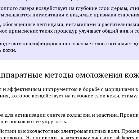
нного лазера воздействует на глубокие слои дермы, сти
 уменьшаются пигментация и видимые признаки старения
 обогащенные пептидами, витаминами и растительными 
рное применение таких процедур улучшает общий вид и со
одством квалифицированного косметолога позволяет до
 кожи.
ппаратные методы омоложения ко
и эффективным инструментом в борьбе с морщинами в о
я, которое воздействует на глубокие слои кожи, стиму
а для активизации синтеза коллагена и эластина. Проник
н и повышают ее упругость.
йствии высокочастотных электромагнитных волн. Процед
х волокон. Это приводит к заметному лифтинг-эффекту 