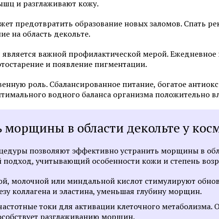
ышц и разглаживают кожу.
жет предотвратить образование новых заломов. Спать ре
ие на область декольте.
я является важной профилактической мерой. Ежедневное
тостарение и появление пигментации.
венную роль. Сбалансированное питание, богатое антио
тимального водного баланса организма положительно вл
ь морщины в области декольте у кос
едуры позволяют эффективно устранить морщины в обл
 подход, учитывающий особенности кожи и степень возр
ой, молочной или миндальной кислот стимулируют обновл
езу коллагена и эластина, уменьшая глубину морщин.
астотные токи для активации клеточного метаболизма. 
особствует разглаживанию морщин.