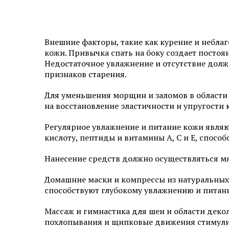
Эстетическая косметология
Инъекционная косметология
Внешние факторы, такие как курение и небла
кожи. Привычка спать на боку создает посто
Дермато­логия
Недостаточное увлажнение и отсутствие должн
признаков старения.
Трихология
Для уменьшения морщин и заломов в области
на восстановление эластичности и упругости 
Удаление новообразований
Регулярное увлажнение и питание кожи явля
Амбулаторная онкология
кислоту, пептиды и витамины A, C и E, спосо
Дерматовенерология
Нанесение средств должно осуществляться 
Подология
Домашние маски и компрессы из натуральных 
способствуют глубокому увлажнению и питани
Ревматология
Массаж и гимнастика для шеи и области деко
Диагностика
похлопывания и щипковые движения стимулир