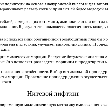
 наполнители на основе гиалуроновой кислоты для запол
выравнивают рельеф кожи и придают ей более молодой ви
тейлей, содержащих витамины, аминокислоты и пептиды
влажнение. В результате повышается эластичность кожи, 
на использовании обогащённой тромбоцитами плазмы кр
коллагена и эластина, улучшает микроциркуляцию. Проце
рщин.
ии мимических морщин. Введение ботулотоксина типа А
ие. Это позволяет разгладить морщины и предотвратить 
 показания и особенности. Выбор оптимальной процедур
ности морщин. Проведение процедур должно осуществля
 кожи.
Нитевой лифтинг
современную малоинвазивную методику омоложения кожи