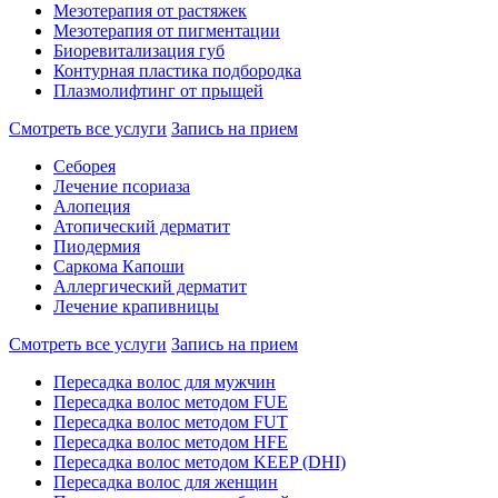
Мезотерапия от растяжек
Мезотерапия от пигментации
Биоревитализация губ
Контурная пластика подбородка
Плазмолифтинг от прыщей
Смотреть все услуги
Запись на прием
Себорея
Лечение псориаза
Алопеция
Атопический дерматит
Пиодермия
Саркома Капоши
Аллергический дерматит
Лечение крапивницы
Смотреть все услуги
Запись на прием
Пересадка волос для мужчин
Пересадка волос методом FUE
Пересадка волос методом FUT
Пересадка волос методом HFE
Пересадка волос методом KEEP (DHI)
Пересадка волос для женщин