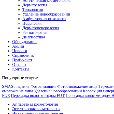
Эстетическая косметология
Дермато­логия
Трихология
Удаление новообразований
Амбулаторная онкология
Подология
Дерматовенерология
Ревматология
Диагностика
Оборудование
Акции
Новости
Справочник
Прайс-лист
Отзывы
Контакты
Популярные услуги:
SMAS-лифтинг
Фотоэпиляция
Фотоомоложение лица
Термоли
омоложение лица
Удаление новообразований
Коррекция гипер
FUE
Пересадка волос методом FUT
Пересадка волос методом 
Аппаратная косметология
Эстетическая косметология
Инъекционная косметология