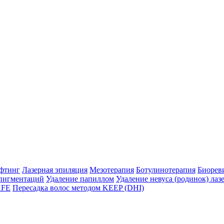
фтинг
Лазерная эпиляция
Мезотерапия
Ботулинотерапия
Биорев
пигментаций
Удаление папиллом
Удаление невуса (родинок) лаз
HFE
Пересадка волос методом KEEP (DHI)