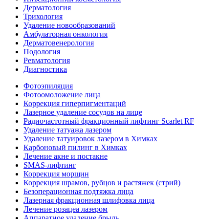
Дермато­логия
Трихология
Удаление новообразований
Амбулаторная онкология
Дерматовенерология
Подология
Ревматология
Диагностика
Фотоэпиляция
Фотоомоложение лица
Коррекция гиперпигментаций
Лазерное удаление сосудов на лице
Радиочастотный фракционный лифтинг Scarlet RF
Удаление татуажа лазером
Удаление татуировок лазером в Химках
Карбоновый пилинг в Химках
Лечение акне и постакне
SMAS-лифтинг
Коррекция морщин
Коррекция шрамов, рубцов и растяжек (стрий)
Безоперационная подтяжка лица
Лазерная фракционная шлифовка лица
Лечение розацеа лазером
Аппаратное удаление брыль