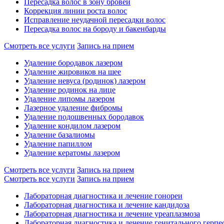
Пересадка волос в зону бровей
Коррекция линии роста волос
Исправление неудачной пересадки волос
Пересадка волос на бороду и бакенбарды
Смотреть все услуги
Запись на прием
Удаление бородавок лазером
Удаление жировиков на шее
Удаление невуса (родинок) лазером
Удаление родинок на лице
Удаление липомы лазером
Лазерное удаление фибромы
Удаление подошвенных бородавок
Удаление кондилом лазером
Удаление базалиомы
Удаление папиллом
Удаление кератомы лазером
Смотреть все услуги
Запись на прием
Смотреть все услуги
Запись на прием
Лабораторная диагностика и лечение гонореи
Лабораторная диагностика и лечение кандидоза
Лабораторная диагностика и лечение уреаплазмоза
Лабораторная диагностика и лечение генитального герпе