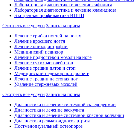
Лабораторная диагностика и лечение сифилиса
Лабораторная диагностика и лечение хламидиоза
Экстренная профилактика ИППП
Смотреть все услуги
Запись на прием
Лечение грибка ногтей на ногах
Лечение вросшего ногтя
Лечение ониходистрофии
Медицинский педикюр
Лечение подногтевой мозоли на ноге
Лечение сухих мозолей стоп
Лечение трещин пяток и стоп
Медицинский педикюр при диабете
Лечение трещин на стопах ног
Удаление стержневых мозолей
Смотреть все услуги
Запись на прием
Диагностика и лечение системной склеродермии
Диагностика и лечение васкулита
Диагностика и лечение системной красной волчанки
Диагностика ревматоидного артрита
Постменопаузальный остеопороз