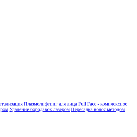
итализация
Плазмолифтинг для лица
Full Face - комплексное
ером
Удаление бородавок лазером
Пересадка волос методом