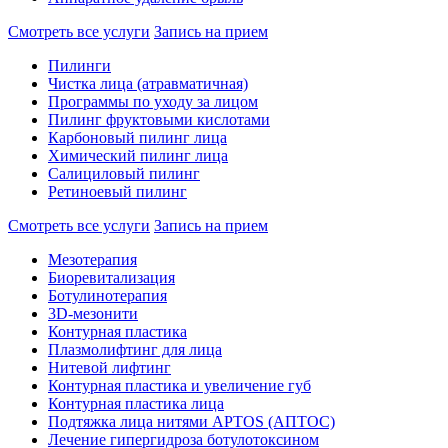
Смотреть все услуги
Запись на прием
Пилинги
Чистка лица (атравматичная)
Программы по уходу за лицом
Пилинг фруктовыми кислотами
Карбоновый пилинг лица
Химический пилинг лица
Салициловый пилинг
Ретиноевый пилинг
Смотреть все услуги
Запись на прием
Мезотерапия
Биоревитализация
Ботулинотерапия
3D-мезонити
Контурная пластика
Плазмолифтинг для лица
Нитевой лифтинг
Контурная пластика и увеличение губ
Контурная пластика лица
Подтяжка лица нитями APTOS (АПТОС)
Лечение гипергидроза ботулотоксином