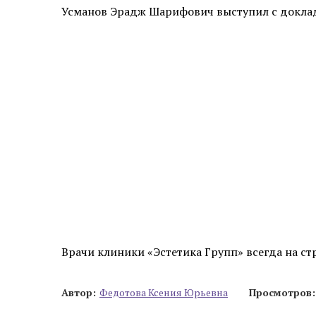
Усманов Эрадж Шарифович выступил с доклад
Эстетическая косметология
Инъекционная косметология
Дермато­логия
Трихология
Удаление новообразований
Амбулаторная онкология
Дерматовенерология
Подология
Врачи клиники «Эстетика Групп» всегда на ст
Ревматология
Автор:
Федотова Ксения Юрьевна
Просмотров:
Диагностика