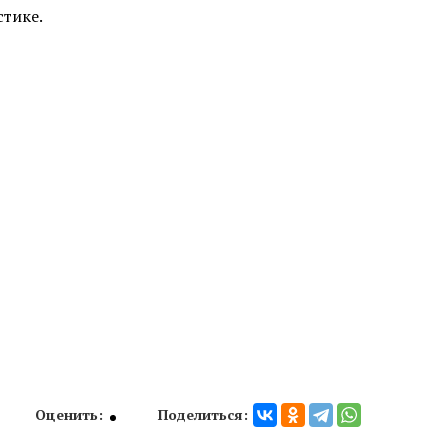
тике.
 лазером в
Безоперационная подтяжка лица
в Химках
Лазерная фракционная
шлифовка лица
кне
Лечение розацеа лазером
Аппаратное удаление брыль
кислотами
Салициловый пилинг
лица
Ретиноевый пилинг
Оценить:
Поделиться: