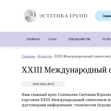
Запи
ГЛАВНАЯ
О НАС
СПЕЦИАЛИСТЫ
УСЛУ
Главная
›
Новости
›
XXIII Международный симпозиум
ПОПУЛЯРНЫЕ УСЛУГИ:
SMAS-лифтинг
XXIII Международный с
Ботулинотерапия
Биоревитализация
Коррекция гиперпигментаций
Удаление 
18.01.2024, 09:21
Пересадка волос методом FUE
Пересадка
Наш главный врач Соловьева Светлана Юрьев
торговли XXIII Международный симпозиум по 
достоверная информация: технологии будуще
Аппаратная косметология