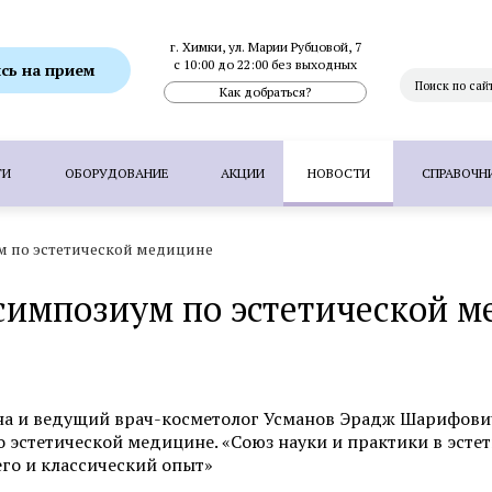
г. Химки, ул. Марии Рубцовой, 7
с 10:00 до 22:00 без выходных
сь на прием
Как добраться?
ГИ
ОБОРУДОВАНИЕ
АКЦИИ
НОВОСТИ
СПРАВОЧН
 по эстетической медицине
Фотоэпиляция
Фотоомоложение лица
Термолифтинг
импозиум по эстетической м
Плазмолифтинг для лица
Full Face - комплексное омоложен
папиллом
Удаление невуса (родинок) лазером
Удалени
 волос методом FUT
Пересадка волос методом HFE
П
на и ведущий врач-косметолог Усманов Эрадж Шарифов
эстетической медицине. «Союз науки и практики в эсте
го и классический опыт»
Фотоэпиляция
Удаление татуажа ла