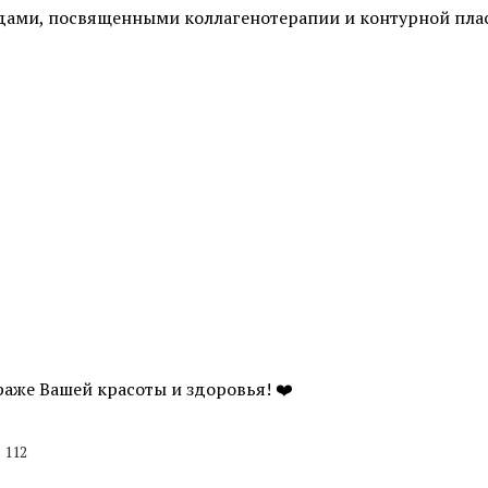
ами, посвященными коллагенотерапии и контурной плас
Фотоомоложение лица
Удаление татуировок
Химках
Коррекция гиперпигментаций
Карбоновый пилинг 
Лазерное удаление сосудов на
лице
Лечение акне и поста
Радиочастотный фракционный
SMAS-лифтинг
лифтинг Scarlet RF
Коррекция морщин
Смотреть все услуги
Запись на прием
раже Вашей красоты и здоровья! ❤️
Пилинги
Пилинг фруктовыми 
Чистка лица (атравматичная)
Карбоновый пилинг 
112