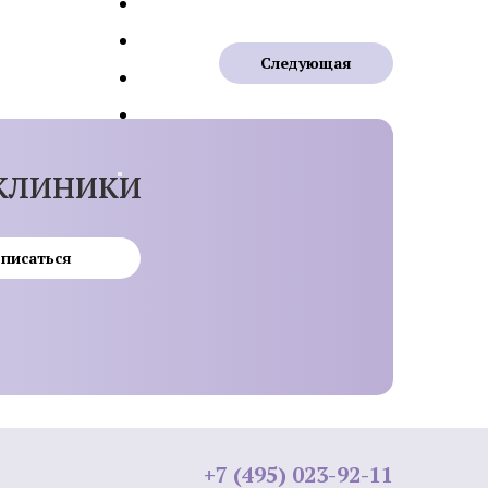
лица
Следующая
клиники
Мезотерапия от растяжек
и
Мезотерапия от пигментации
писаться
Биоревитализация губ
лица
Контурная пластика подбородка
ми APTOS
Плазмолифтинг от прыщей
а
+7 (495) 023-92-11