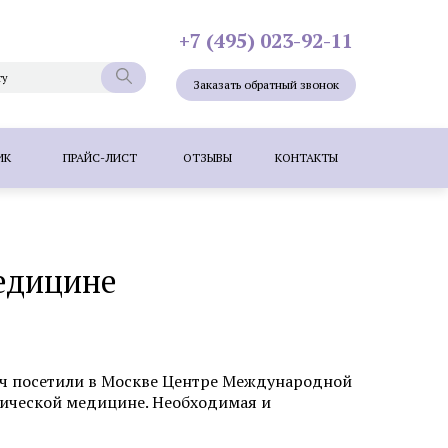
+7 (495) 023-92-11
Заказать обратный звонок
ИК
ПРАЙС-ЛИСТ
ОТЗЫВЫ
КОНТАКТЫ
Лазерная эпиляция
Мезотерапия
едицине
ие лица
Удаление новообразований
е бородавок лазером
ересадка волос методом KEEP (DHI)
ич посетили в Москве Центре Международной
тической медицине. Необходимая и
зером
Коррекция шрамов, рубцов и
растяжек (стрий)