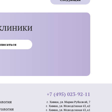
лица
клиники
писаться
Мезотерапия от растяжек
и
Мезотерапия от пигментации
Биоревитализация губ
лица
Контурная пластика подбородка
ми APTOS
Плазмолифтинг от прыщей
+7 (495) 023-92-11
а
ология
г. Химки, ул. Марии Рубцовой, 7
г. Химки, ул. Молодёжная 63, к2
тология
г. Химки, ул. Молодежная 63, к1