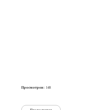
Эстетическая косметология
Инъекционная косметология
Дермато­логия
Трихология
Удаление новообразований
Амбулаторная онкология
Дерматовенерология
Подология
Просмотров:
148
Ревматология
Диагностика
Предыдущая