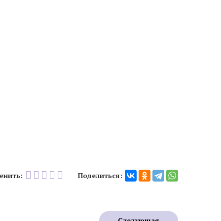
 лазером в
Безоперационная подтяжка лица
в Химках
Лазерная фракционная
шлифовка лица
кне
Лечение розацеа лазером
Аппаратное удаление брыль
енить:
Поделиться:
кислотами
Салициловый пилинг
лица
Ретиноевый пилинг
Следующая