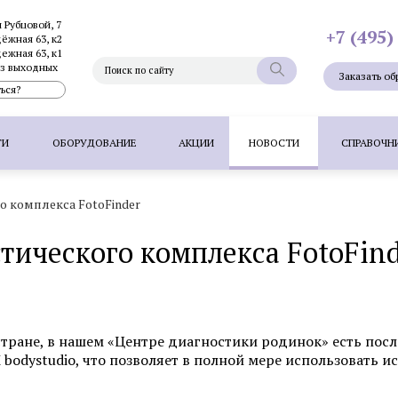
и Рубцовой, 7
+7 (495)
дёжная 63, к2
дежная 63, к1
без выходных
Заказать об
ься?
ГИ
ОБОРУДОВАНИЕ
АКЦИИ
НОВОСТИ
СПРАВОЧН
 комплекса FotoFinder
Фотоэпиляция
Фотоомоложение лица
Термолифтинг
тического комплекса FotoFind
Плазмолифтинг для лица
Full Face - комплексное омоложен
папиллом
Удаление невуса (родинок) лазером
Удалени
 волос методом FUT
Пересадка волос методом HFE
П
стране, в нашем «Центре диагностики родинок» есть пос
bodystudio, что позволяет в полной мере использовать 
Фотоэпиляция
Удаление татуажа ла