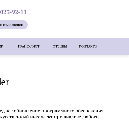
 023-92-11
ратный звонок
ИК
ПРАЙС-ЛИСТ
ОТЗЫВЫ
КОНТАКТЫ
Лазерная эпиляция
Мезотерапия
er
ие лица
Удаление новообразований
е бородавок лазером
ересадка волос методом KEEP (DHI)
леднее обновление программного обеспечения
искусственный интеллект при анализе любого
зером
Коррекция шрамов, рубцов и
растяжек (стрий)