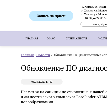
г. Химки, ул. Мари
г. Химки, ул. Моло
г. Химки, ул. Моло
Запись на прием
с 10:00 до 22:00 
Как добрат
ГЛАВНАЯ
О НАС
СПЕЦИАЛИСТЫ
УСЛУ
Главная
›
Новости
›
Обновление ПО диагностического
ПОПУЛЯРНЫЕ УСЛУГИ:
SMAS-лифтинг
Обновление ПО диагнос
Ботулинотерапия
Биоревитализация
Коррекция гиперпигментаций
Удаление 
06.08.2022, 11:30
Пересадка волос методом FUE
Пересадка
Несмотря на санкции по отношению к нашей 
диагностического комплекса FotoFinder ATBM 
новообразования.
Аппаратная косметология