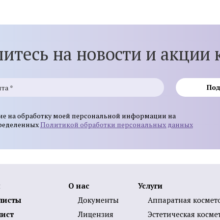
Программы по уходу за лицом
Химический пилинг 
Смотреть все услуги
Запись на прием
итесь на новости и акции 
Мезотерапия
Нитевой лифтинг
Под
Биоревитализация
Контурная пластика 
ие на обработку моей персональной информации на
увеличение губ
пределенных
Политикой обработки персональных данных
Ботулинотерапия
Контурная пластика 
3D-мезонити
Подтяжка лица нитя
(АПТОС)
Контурная пластика
я
О нас
Услуги
Лечение гипергидроз
Плазмолифтинг для лица
ботулотоксином
листы
Документы
Аппаратная космет
лист
Лицензия
Эстетическая косме