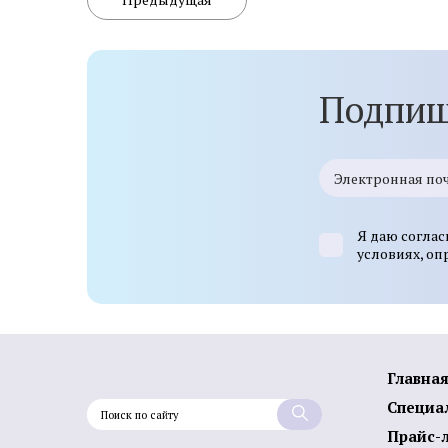
Подпиш
Я даю соглас
условиях, о
Главна
Специа
Прайс-