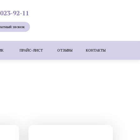
 023-92-11
ратный звонок
ИК
ПРАЙС-ЛИСТ
ОТЗЫВЫ
КОНТАКТЫ
Лазерная эпиляция
Мезотерапия
ие лица
Удаление новообразований
е бородавок лазером
ересадка волос методом KEEP (DHI)
зером
Коррекция шрамов, рубцов и
растяжек (стрий)