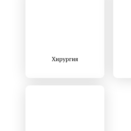
Эстетическая косметология
Инъекционная косметология
Дермато­логия
Трихология
Хирургия
Удаление новообразований
Амбулаторная онкология
Дерматовенерология
Подология
Ревматология
Диагностика