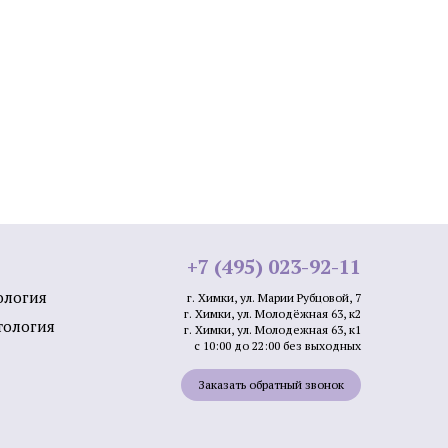
лица
Мезотерапия от растяжек
и
Мезотерапия от пигментации
Биоревитализация губ
+7 (495) 023-92-11
лица
ология
г. Химки, ул. Марии Рубцовой, 7
Контурная пластика подбородка
г. Химки, ул. Молодёжная 63, к2
ми APTOS
тология
г. Химки, ул. Молодежная 63, к1
Плазмолифтинг от прыщей
с 10:00 до 22:00 без выходных
а
Заказать обратный звонок