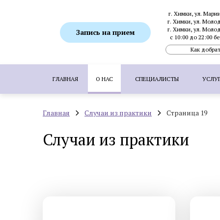
г. Химки, ул. Мари
г. Химки, ул. Моло
г. Химки, ул. Моло
Запись на прием
с 10:00 до 22:00 
Как добрат
ГЛАВНАЯ
О НАС
СПЕЦИАЛИСТЫ
УСЛУ
Главная
Случаи из практики
Страница 19
ПОПУЛЯРНЫЕ УСЛУГИ:
SMAS-лифтинг
Случаи из практики
Ботулинотерапия
Биоревитализация
Коррекция гиперпигментаций
Удаление 
Пересадка волос методом FUE
Пересадка
Аппаратная косметология