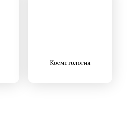
 лазером в
Безоперационная подтяжка лица
в Химках
Лазерная фракционная
шлифовка лица
кне
Лечение розацеа лазером
Аппаратное удаление брыль
Косметология
кислотами
Салициловый пилинг
лица
Ретиноевый пилинг