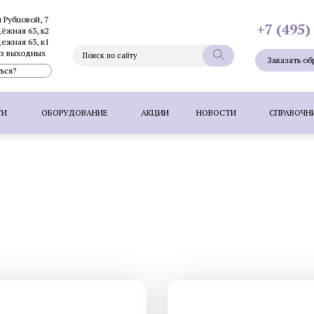
и Рубцовой, 7
+7 (495)
дёжная 63, к2
дежная 63, к1
без выходных
Заказать об
ься?
ГИ
ОБОРУДОВАНИЕ
АКЦИИ
НОВОСТИ
СПРАВОЧН
Фотоэпиляция
Фотоомоложение лица
Термолифтинг
Плазмолифтинг для лица
Full Face - комплексное омоложен
папиллом
Удаление невуса (родинок) лазером
Удалени
 волос методом FUT
Пересадка волос методом HFE
П
Фотоэпиляция
Удаление татуажа ла