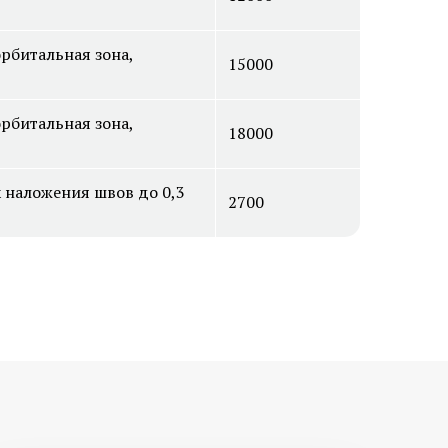
рбитальная зона,
15000
 мозоли на
Медицинский педикюр при
диабете
рбитальная зона,
й стоп
Лечение трещин на стопах ног
18000
 и стоп
Удаление стержневых мозолей
 наложения швов до 0,3
2700
ие
Постменопаузальный
олчанки
остеопороз
оидного