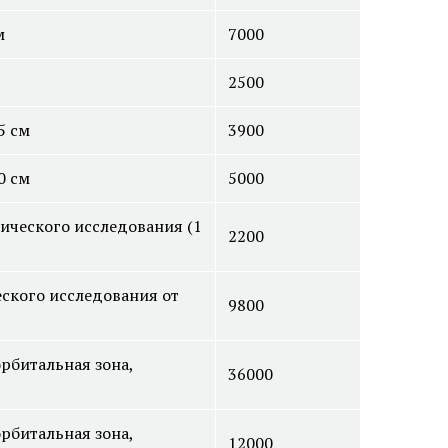
м
7000
2500
5 см
3900
0 см
5000
стика и
Экстренная профилактика
ического исследования (1
о герпеса
ИППП
2200
стика и
ского исследования от
9800
стика и
рбитальная зона,
36000
рбитальная зона,
12000