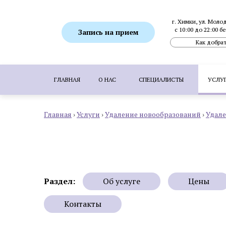
г. Химки, ул. Моло
с 10:00 до 22:00 
Запись на прием
Как добрат
ГЛАВНАЯ
О НАС
СПЕЦИАЛИСТЫ
УСЛУ
Главная
›
Услуги
›
Удаление новообразований
›
Удале
ПОПУЛЯРНЫЕ УСЛУГИ:
SMAS-лифтинг
Ботулинотерапия
Биоревитализация
Коррекция гиперпигментаций
Удаление 
Пересадка волос методом FUE
Пересадка
Раздел:
Об услуге
Цены
Контакты
Аппаратная косметология