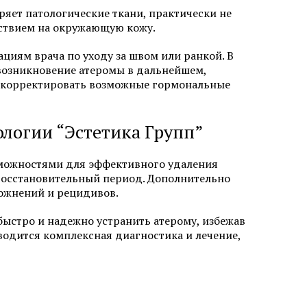
ряет патологические ткани, практически не
йствием на окружающую кожу.
циям врача по уходу за швом или ранкой. В
возникновение атеромы в дальнейшем,
ит
Аллергический дерматит
но корректировать возможные гормональные
Лечение крапивницы
ологии “Эстетика Групп”
зможностями для эффективного удаления
восстановительный период. Дополнительно
ложнений и рецидивов.
быстро и надежно устранить атерому, избежав
одится комплексная диагностика и лечение,
одом KEEP
Коррекция линии роста волос
Исправление неудачной
 женщин
пересадки волос