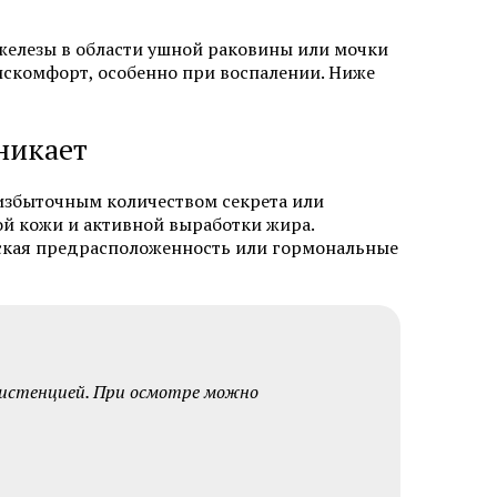
 лазером в
Безоперационная подтяжка лица
 железы в области ушной раковины или мочки
искомфорт, особенно при воспалении. Ниже
в Химках
Лазерная фракционная
шлифовка лица
кне
никает
Лечение розацеа лазером
Аппаратное удаление брыль
 избыточным количеством секрета или
ой кожи и активной выработки жира.
ческая предрасположенность или гормональные
систенцией. При осмотре можно
кислотами
Салициловый пилинг
лица
Ретиноевый пилинг