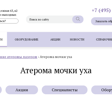
+7 (495)
дежная 63, к2
без выходных
ься?
Заказать об
ГИ
ОБОРУДОВАНИЕ
АКЦИИ
НОВОСТИ
СПРАВОЧН
ние атеромы лазером
›
Атерома мочки уха
Фотоэпиляция
Фотоомоложение лица
Термолифтинг
Плазмолифтинг для лица
Атерома мочки уха
Full Face - комплексное омоложен
папиллом
Удаление невуса (родинок) лазером
Удалени
 волос методом FUT
Пересадка волос методом HFE
П
Акции
Специалисты
Обор
Фотоэпиляция
Удаление татуажа ла