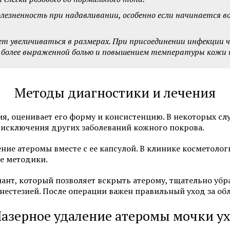
Программы по уходу за лицом
Химический пилинг 
езненность при надавливании, особенно если начинается в
ет увеличиваться в размерах. При присоединении инфекции 
Смотреть все услуги
Запись на прием
 более выраженной болью и повышением температуры кожи н
Методы диагностики и лечения
Мезотерапия
Нитевой лифтинг
Биоревитализация
Контурная пластика 
я, оценивает его форму и консистенцию. В некоторых сл
увеличение губ
 исключения других заболеваний кожного покрова.
Ботулинотерапия
Контурная пластика 
ние атеромы вместе с ее капсулой. В клинике косметолог
3D-мезонити
е методики.
Подтяжка лица нитя
(АПТОС)
Контурная пластика
ант, который позволяет вскрыть атерому, тщательно убр
естезией. После операции важен правильный уход за обл
Лечение гипергидроз
Плазмолифтинг для лица
ботулотоксином
Лазерное удаление атеромы мочки ух