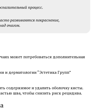
лица
оспалительный процесс.
часто развиваются покраснение,
ад очагом.
Мезотерапия от растяжек
и
Мезотерапия от пигментации
учаях может потребоваться дополнительная
Биоревитализация губ
лица
ии и дерматологии “Эстетика Групп”
Контурная пластика подбородка
ми APTOS
Плазмолифтинг от прыщей
ать содержимое и удалить оболочку кисты.
астью шва, чтобы снизить риск рецидива.
а
а