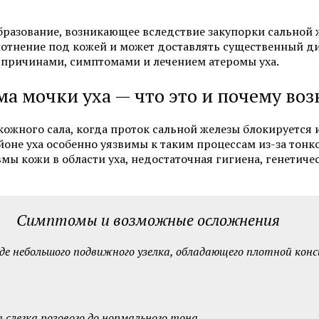
Фотоомоложение лица
Удаление татуировок
Химках
образование, возникающее вследствие закупорки сальной
Коррекция гиперпигментаций
плотнение под кожей и может доставлять существенный д
Карбоновый пилинг 
 причинами, симптомами и лечением атеромы уха.
Лазерное удаление сосудов на
лице
Лечение акне и поста
ма мочки уха — что это и почему воз
Радиочастотный фракционный
SMAS-лифтинг
лифтинг Scarlet RF
ожного сала, когда проток сальной железы блокируется
йоне уха особенно уязвимы к таким процессам из-за тонк
Коррекция морщин
мы кожи в области уха, недостаточная гигиена, генети
Смотреть все услуги
Запись на прием
Симптомы и возможные осложнения
де небольшого подвижного узелка, обладающего плотной кон
Пилинги
Пилинг фруктовыми 
Чистка лица (атравматичная)
Карбоновый пилинг 
слегка розового до нормального тона.