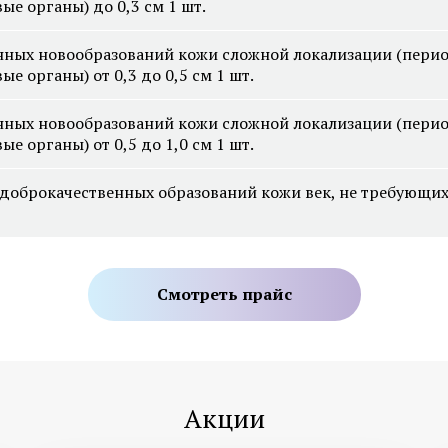
ые органы) до 0,3 см 1 шт.
нных новообразований кожи сложной локализации (перио
Лечение грибка ногтей на ногах
Лечение подногтевой
ые органы) от 0,3 до 0,5 см 1 шт.
ноге
Лечение вросшего ногтя
нных новообразований кожи сложной локализации (перио
Лечение сухих мозоле
ые органы) от 0,5 до 1,0 см 1 шт.
Лечение ониходистрофии
Лечение трещин пяток
Медицинский педикюр
доброкачественных образований кожи век, не требующих
Смотреть все услуги
Запись на прием
Смотреть прайс
Диагностика и лечение
Диагностика и лечен
системной склеродермии
системной красной в
Акции
Диагностика и лечение
Диагностика ревмат
васкулита
артрита