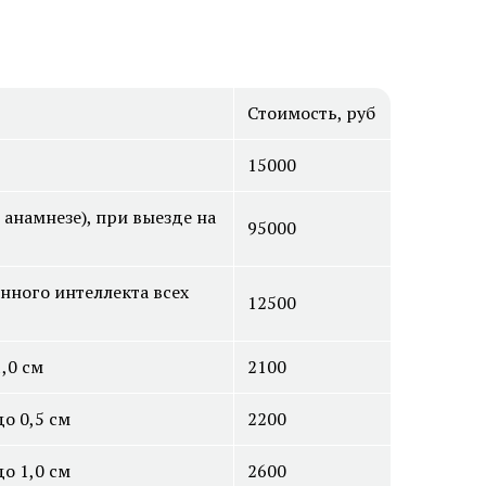
ну бровей
Пересадка волос на бороду и
бакенбарды
Стоимость, руб
15000
анамнезе), при выезде на
95000
зером
Удаление базалиомы
фибромы
Удаление папиллом
нного интеллекта всех
12500
ных
Удаление кератомы лазером
,0 см
2100
лазером
о 0,5 см
2200
о 1,0 см
2600