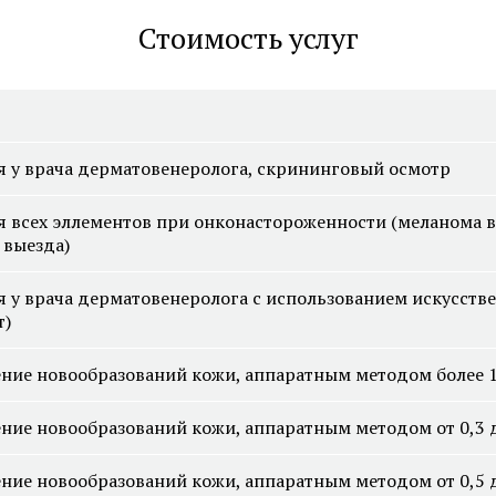
Пересадка волос методом FUT
Пересадка волос в зо
Стоимость услуг
Пересадка волос методом HFE
Смотреть все услуги
Запись на прием
 у врача дерматовенеролога, скрининговый осмотр
всех эллементов при онконастороженности (меланома в 
Удаление бородавок лазером
Удаление липомы ла
 выезда)
Удаление жировиков на шее
Лазерное удаление 
у врача дерматовенеролога с использованием искусстве
т)
Удаление невуса (родинок)
Удаление подошвен
лазером
бородавок
ние новообразований кожи, аппаратным методом более 1
Удаление родинок на лице
Удаление кондилом 
ние новообразований кожи, аппаратным методом от 0,3 д
ние новообразований кожи, аппаратным методом от 0,5 д
Смотреть все услуги
Запись на прием