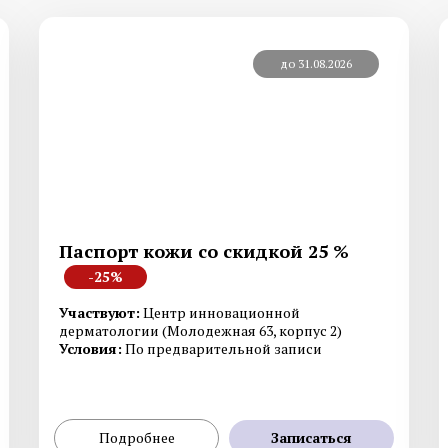
до 31.08.2026
Смотреть все услуги
Запись на прием
Генетическое тестирование
Дерматоскопия
Гистология
Диагностика на аппа
Fotofinder
Паспорт кожи со скидкой 25 %
-25%
Смотреть все услуги
Запись на прием
Участвуют:
Центр инновационной
дерматологии (Молодежная 63, корпус 2)
Условия:
По предварительной записи
Подробнее
Записаться