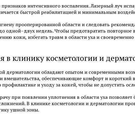
 признаков интенсивного воспаления. Лазерный луч испа
Смотреть все услуги
Запись на прием
отличается быстрой реабилитацией и минимальным возде
гиену прооперированной области и следовать рекоменда
 до одной–двух недель. Чтобы предотвратить повторное 
Себорея
Атопический дермат
ению кожи, избегать травм в области уха и своевремен
Лечение псориаза
Пиодермия
я в клинику косметологии и дермат
Алопеция
Саркома Капоши
бной дерматологии обладают опытом и современными во
и вмешательства, обеспечивающие комфорт и короткий 
Смотреть все услуги
Запись на прием
 профилактике и уходу за кожей, чтобы не допустить ос
рачу при появлении уплотнения в области уха позволяет 
ложнений. В клинике косметологии и дерматологии пров
тику ушной зоны.
Пересадка волос для мужчин
Пересадка волос мет
(DHI)
Пересадка волос методом FUE
Пересадка волос для