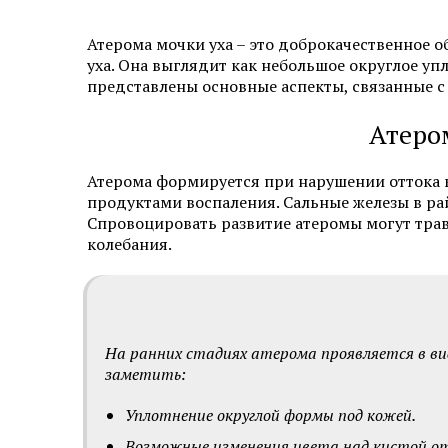
Эстетическая косметология
Атерома мочки уха – это доброкачественное 
уха. Она выглядит как небольшое округлое у
Инъекционная косметология
представлены основные аспекты, связанные с
Дермато­логия
Атеро
Трихология
Атерома формируется при нарушении оттока к
продуктами воспаления. Сальные железы в ра
Удаление новообразований
Спровоцировать развитие атеромы могут трав
колебания.
Амбулаторная онкология
Дерматовенерология
Подология
На ранних стадиях атерома проявляется в ви
заметить:
Ревматология
Уплотнение округлой формы под кожей.
Диагностика
Возможные изменения цвета над кистой от 