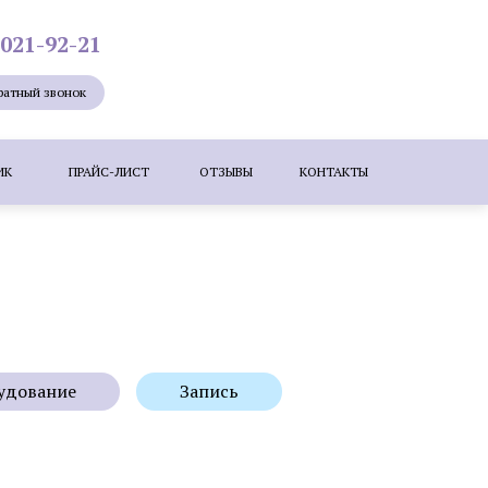
 021-92-21
ратный звонок
ИК
ПРАЙС-ЛИСТ
ОТЗЫВЫ
КОНТАКТЫ
Лазерная эпиляция
Мезотерапия
ие лица
Удаление новообразований
е бородавок лазером
ересадка волос методом KEEP (DHI)
удование
Запись
зером
Коррекция шрамов, рубцов и
растяжек (стрий)