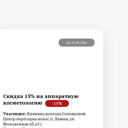
 мозоли на
Медицинский педикюр при
диабете
й стоп
Лечение трещин на стопах ног
до 31.08.2026
 и стоп
Удаление стержневых мозолей
Скидка 15% на аппаратную
косметологию
ие
Постменопаузальный
-15%
олчанки
остеопороз
Участвуют:
Клиника доктора Соловьевой.
Центр пересадки волос (г. Химки, ул.
оидного
Молодежная 63, к1 )