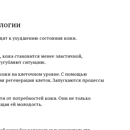
 лазером в
Безоперационная подтяжка лица
ологии
в Химках
Лазерная фракционная
шлифовка лица
кне
дят к ухудшению состояния кожи.
Лечение розацеа лазером
Аппаратное удаление брыль
, кожа становится менее эластичной,
сугубляют ситуацию.
кожи на клеточном уровне. С помощью
я регенерация клеток. Запускаются процессы
 от потребностей кожи. Они не только
ащая ей молодость.
кислотами
Салициловый пилинг
лица
Ретиноевый пилинг