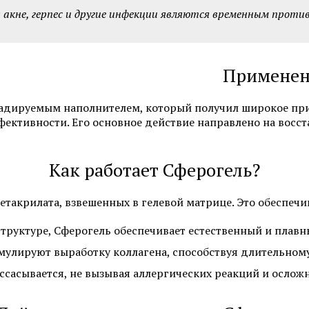
акне, герпес и другие инфекции являются временным проти
Смотреть все услуги
Запись на прием
Применен
Себорея
Атопический дермат
адируемым наполнителем, который получил широкое при
Лечение псориаза
Пиодермия
ективности. Его основное действие направлено на восс
Алопеция
Саркома Капоши
Как работает Сферогель?
Смотреть все услуги
Запись на прием
такрилата, взвешенных в гелевой матрице. Это обеспеч
труктуре, Сферогель обеспечивает естественный и плавны
лируют выработку коллагена, способствуя длительному
Пересадка волос для мужчин
Пересадка волос мет
(DHI)
ссасывается, не вызывая аллергических реакций и ослож
Пересадка волос методом FUE
Пересадка волос для