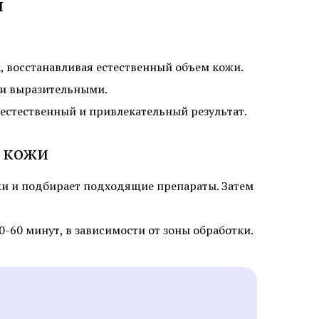
я
ну бровей
Пересадка волос на бороду и
бакенбарды
, восстанавливая естественный объем кожи.
 и выразительными.
 естественный и привлекательный результат.
 кожи
зером
Удаление базалиомы
фибромы
Удаление папиллом
жи и подбирает подходящие препараты. Затем
ных
Удаление кератомы лазером
-60 минут, в зависимости от зоны обработки.
лазером