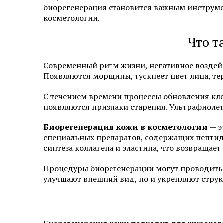
биорегенерация становится важным инструме
Эстетическая косметология
косметологии.
Инъекционная косметология
Что т
Дермато­логия
Современный ритм жизни, негативное воздей
Появляются морщины, тускнеет цвет лица, тер
Трихология
С течением времени процессы обновления клет
Удаление новообразований
появляются признаки старения. Ультрафиолет
Амбулаторная онкология
Биорегенерация кожи в косметологии
— э
специальных препаратов, содержащих пептиды
Дерматовенерология
синтеза коллагена и эластина, что возвращает
Процедуры биорегенерации могут проводитьс
Подология
улучшают внешний вид, но и укрепляют струк
Ревматология
Диагностика