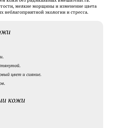
ей кожи без радикальных вмешательств.
лица
угости, мелкие морщины и изменение цвета
ях неблагоприятной экологии и стресса.
ожи
Мезотерапия от растяжек
и.
и
Мезотерапия от пигментации
одтянутой.
Биоревитализация губ
овый цвет и сияние.
лица
ов.
Контурная пластика подбородка
ми APTOS
Плазмолифтинг от прыщей
ии кожи
а