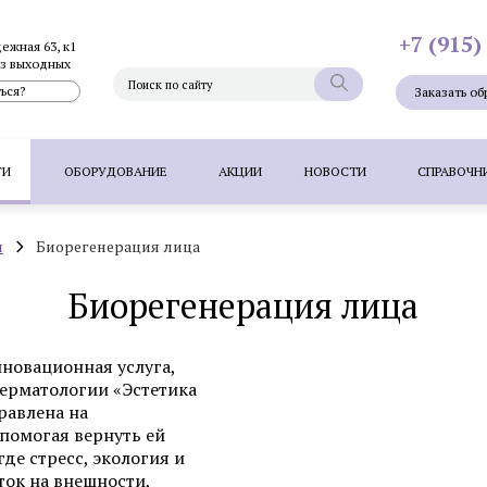
+7 (915)
дежная 63, к1
без выходных
ься?
Заказать об
ГИ
ОБОРУДОВАНИЕ
АКЦИИ
НОВОСТИ
СПРАВОЧН
я
Биорегенерация лица
Фотоэпиляция
Фотоомоложение лица
Термолифтинг
Плазмолифтинг для лица
Биорегенерация лица
Full Face - комплексное омоложен
папиллом
Удаление невуса (родинок) лазером
Удалени
нновационная услуга,
 волос методом FUT
Пересадка волос методом HFE
П
дерматологии «Эстетика
равлена на
 помогая вернуть ей
де стресс, экология и
Фотоэпиляция
Удаление татуажа ла
ток на внешности,