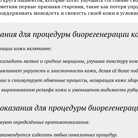
круга пациентов, которые хотят улучшить состояние сво
Программы по уходу за лицом
Химический пилинг 
етили первые признаки старения, такие как потеря упр
 поддерживать молодость и свежесть своей кожи в услови
Смотреть все услуги
Запись на прием
ания для процедуры биорегенерации к
ерации кожи включают:
Мезотерапия
Нитевой лифтинг
азгладить мелкие и средние морщины, улучшая текстуру кож
Биоревитализация
Контурная пластика 
авливает упругость и эластичность кожи, делая её более п
увеличение губ
Ботулинотерапия
ие и стимулирует обменные процессы, возвращая коже здор
Контурная пластика 
т выравниванию рельефа кожи и уменьшению видимости рубц
3D-мезонити
Подтяжка лица нитя
(АПТОС)
Контурная пластика
казания для процедуры биорегенерац
Лечение гипергидроз
Плазмолифтинг для лица
ботулотоксином
твуют определённые противопоказания:
екомендуется избегать любых инвазивных процедур.