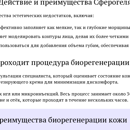
Действие и преимущества Сферогел
Пересадка волос методом FUT
Пересадка волос в зо
Пересадка волос методом HFE
тва эстетических недостатков, включая:
ективно заполняет как мелкие, так и глубокие морщины
Смотреть все услуги
Запись на прием
яет моделировать контуры лица, делая их более четкими
пользоваться для добавления объема губам, обеспечивая
проходит процедура биорегенерации
Удаление бородавок лазером
Удаление липомы ла
Удаление жировиков на шее
Лазерное удаление 
ультации специалиста, который оценивает состояние ко
стезирующего крема для минимизации дискомфорта.
Удаление невуса (родинок)
Удаление подошвен
лазером
бородавок
игл или микроинъекций. Весь процесс занимает около 30
 и отёк, которые проходят в течение нескольких часов.
Удаление родинок на лице
Удаление кондилом 
реимущества биорегенерации кожи
Смотреть все услуги
Запись на прием