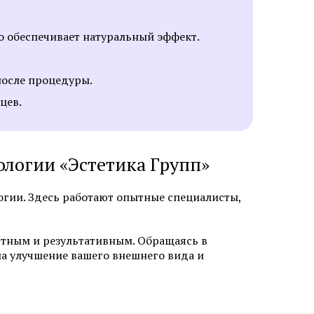
о обеспечивает натуральный эффект.
после процедуры.
цев.
стика и
Экстренная профилактика
о герпеса
ИППП
ологии «Эстетика Групп»
стика и
огии. Здесь работают опытные специалисты,
стика и
тным и результативным. Обращаясь в
на улучшение вашего внешнего вида и