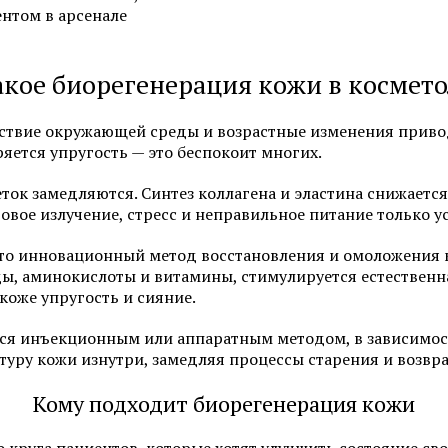
нтом в арсенале
Фотоомоложение лица
Удаление татуировок
Химках
Коррекция гиперпигментаций
акое биорегенерация кожи в космет
Карбоновый пилинг 
Лазерное удаление сосудов на
лице
Лечение акне и поста
ствие окружающей среды и возрастные изменения приво
яется упругость — это беспокоит многих.
Радиочастотный фракционный
SMAS-лифтинг
лифтинг Scarlet RF
ок замедляются. Синтез коллагена и эластина снижается
Коррекция морщин
овое излучение, стресс и неправильное питание только у
то инновационный метод восстановления и омоложения 
, аминокислоты и витамины, стимулируется естественна
Смотреть все услуги
Запись на прием
 коже упругость и сияние.
я инъекционным или аппаратным методом, в зависимости
туру кожи изнутри, замедляя процессы старения и возвр
Пилинги
Пилинг фруктовыми 
Кому подходит биорегенерация кожи
Чистка лица (атравматичная)
Карбоновый пилинг 