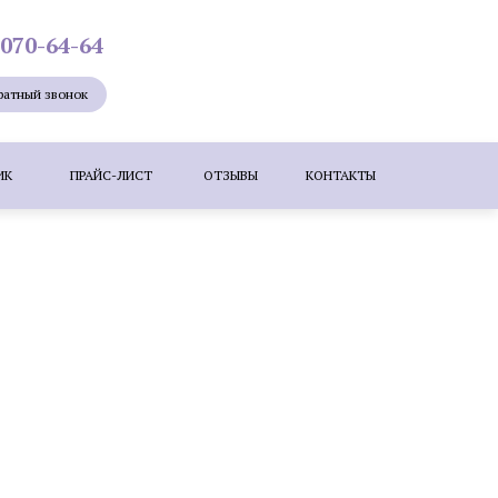
 070-64-64
ратный звонок
ИК
ПРАЙС-ЛИСТ
ОТЗЫВЫ
КОНТАКТЫ
Лазерная эпиляция
Мезотерапия
ие лица
Удаление новообразований
е бородавок лазером
ересадка волос методом KEEP (DHI)
зером
Коррекция шрамов, рубцов и
растяжек (стрий)