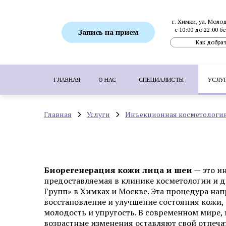
г. Химки, ул. Моло
с 10:00 до 22:00 
Запись на прием
Как добрат
ГЛАВНАЯ
О НАС
СПЕЦИАЛИСТЫ
УСЛУ
Главная
Услуги
Инъекционная косметологи
ПОПУЛЯРНЫЕ УСЛУГИ:
SMAS-лифтинг
Ботулинотерапия
Биоревитализация
Коррекция гиперпигментаций
Удаление 
Биорегенерация кожи лица и шеи
— это и
Пересадка волос методом FUE
Пересадка
предоставляемая в клинике косметологии и 
Групп» в Химках и Москве. Эта процедура нап
восстановление и улучшение состояния кожи,
молодость и упругость. В современном мире, г
Аппаратная косметология
возрастные изменения оставляют свой отпеча