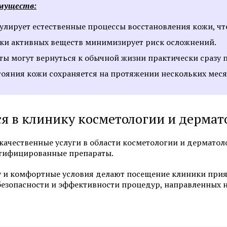
имуществ:
улирует естественные процессы восстановления кожи, чт
ски активных веществ минимизирует риск осложнений.
ты могут вернуться к обычной жизни практически сразу 
Смотреть все услуги
Запись на прием
ояния кожи сохраняется на протяжении нескольких меся
Лабораторная диагностика и
Лабораторная диагно
лечение гонореи
лечение генитальног
я в клинику косметологии и дермат
Лабораторная диагностика и
Лабораторная диагно
качественные услуги в области косметологии и дерматол
лечение кандидоза
лечение сифилиса
ртифицированные препараты.
Лабораторная диагностика и
Лабораторная диагно
 и комфортные условия делают посещение клиники прия
лечение уреаплазмоза
лечение хламидиоза
 безопасности и эффективности процедур, направленных 
Смотреть все услуги
Запись на прием