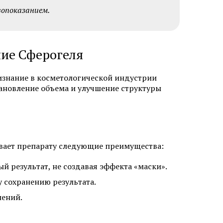
вопоказанием.
ие Сферогеля
ит
Аллергический дерматит
знание в косметологической индустрии
Лечение крапивницы
тановление объема и улучшение структуры
ивает препарату следующие преимущества:
й результат, не создавая эффекта «маски».
 сохранению результата.
одом KEEP
Коррекция линии роста волос
нений.
Исправление неудачной
 женщин
пересадки волос