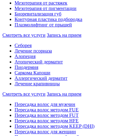
Мезотерапия от растяжек
Мезотерапия от пигментации
Биоревитализация губ
Контурная пластика подбородка
Плазмолифтинг от прыщей
Смотреть все услуги
Запись на прием
Себорея
Лечение псориаза
Алопеция
Атопический дерматит
Пиодермия
Саркома Капоши
Аллергический дерматит
Лечение крапивницы
Смотреть все услуги
Запись на прием
Пересадка волос для мужчин
Пересадка волос методом FUE
Пересадка волос методом FUT
Пересадка волос методом HFE
Пересадка волос методом KEEP (DHI)
Пересадка волос для женщин