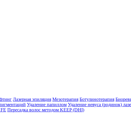
фтинг
Лазерная эпиляция
Мезотерапия
Ботулинотерапия
Биорев
пигментаций
Удаление папиллом
Удаление невуса (родинок) лаз
HFE
Пересадка волос методом KEEP (DHI)