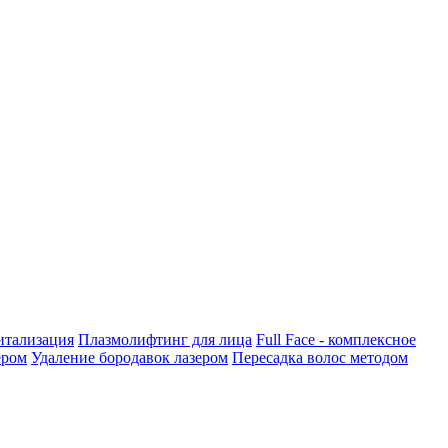
итализация
Плазмолифтинг для лица
Full Face - комплексное
ером
Удаление бородавок лазером
Пересадка волос методом