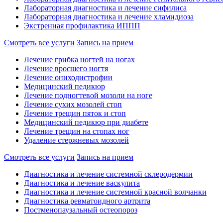
Лабораторная диагностика и лечение сифилиса
Лабораторная диагностика и лечение хламидиоза
Экстренная профилактика ИППП
Смотреть все услуги
Запись на прием
Лечение грибка ногтей на ногах
Лечение вросшего ногтя
Лечение ониходистрофии
Медицинский педикюр
Лечение подногтевой мозоли на ноге
Лечение сухих мозолей стоп
Лечение трещин пяток и стоп
Медицинский педикюр при диабете
Лечение трещин на стопах ног
Удаление стержневых мозолей
Смотреть все услуги
Запись на прием
Диагностика и лечение системной склеродермии
Диагностика и лечение васкулита
Диагностика и лечение системной красной волчанки
Диагностика ревматоидного артрита
Постменопаузальный остеопороз