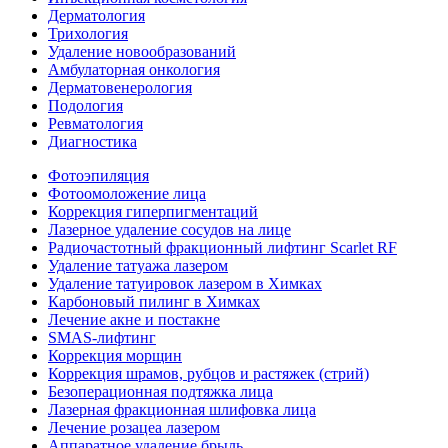
Дермато­логия
Трихология
Удаление новообразований
Амбулаторная онкология
Дерматовенерология
Подология
Ревматология
Диагностика
Фотоэпиляция
Фотоомоложение лица
Коррекция гиперпигментаций
Лазерное удаление сосудов на лице
Радиочастотный фракционный лифтинг Scarlet RF
Удаление татуажа лазером
Удаление татуировок лазером в Химках
Карбоновый пилинг в Химках
Лечение акне и постакне
SMAS-лифтинг
Коррекция морщин
Коррекция шрамов, рубцов и растяжек (стрий)
Безоперационная подтяжка лица
Лазерная фракционная шлифовка лица
Лечение розацеа лазером
Аппаратное удаление брыль