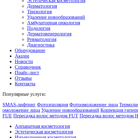
Эстетическая косметология
Дермато­логия
Трихология
Удаление новообразований
Амбулаторная онкология
Подология
Дерматовенерология
Ревматология
Диагностика
Оборудование
Акции
Новости
Справочник
Прайс-лист
Отзывы
Контакты
Популярные услуги:
SMAS-лифтинг
Фотоэпиляция
Фотоомоложение лица
Термоли
омоложение лица
Удаление новообразований
Коррекция гипер
FUE
Пересадка волос методом FUT
Пересадка волос методом 
Аппаратная косметология
Эстетическая косметология
Инъекционная косметология