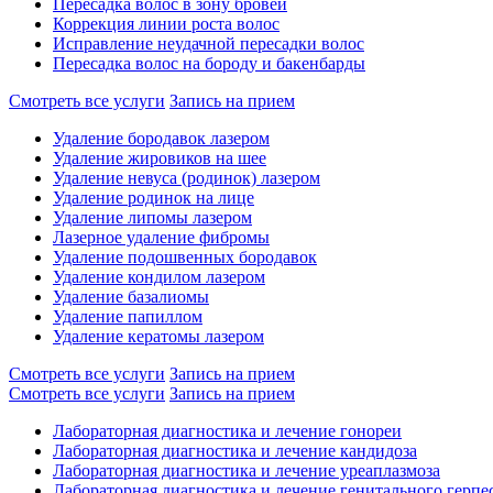
Пересадка волос в зону бровей
Коррекция линии роста волос
Исправление неудачной пересадки волос
Пересадка волос на бороду и бакенбарды
Смотреть все услуги
Запись на прием
Удаление бородавок лазером
Удаление жировиков на шее
Удаление невуса (родинок) лазером
Удаление родинок на лице
Удаление липомы лазером
Лазерное удаление фибромы
Удаление подошвенных бородавок
Удаление кондилом лазером
Удаление базалиомы
Удаление папиллом
Удаление кератомы лазером
Смотреть все услуги
Запись на прием
Смотреть все услуги
Запись на прием
Лабораторная диагностика и лечение гонореи
Лабораторная диагностика и лечение кандидоза
Лабораторная диагностика и лечение уреаплазмоза
Лабораторная диагностика и лечение генитального герпе