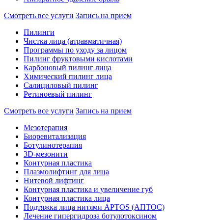
Смотреть все услуги
Запись на прием
Пилинги
Чистка лица (атравматичная)
Программы по уходу за лицом
Пилинг фруктовыми кислотами
Карбоновый пилинг лица
Химический пилинг лица
Салициловый пилинг
Ретиноевый пилинг
Смотреть все услуги
Запись на прием
Мезотерапия
Биоревитализация
Ботулинотерапия
3D-мезонити
Контурная пластика
Плазмолифтинг для лица
Нитевой лифтинг
Контурная пластика и увеличение губ
Контурная пластика лица
Подтяжка лица нитями APTOS (АПТОС)
Лечение гипергидроза ботулотоксином