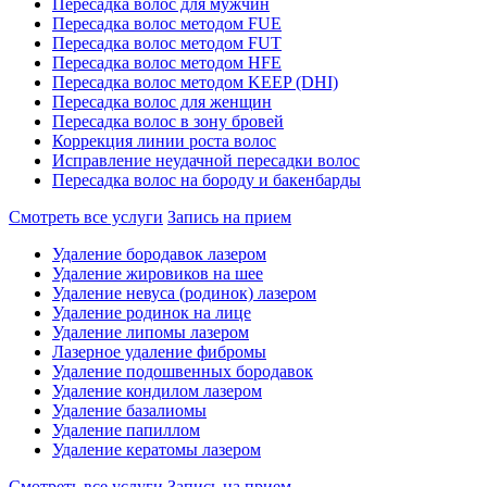
Пересадка волос для мужчин
Пересадка волос методом FUE
Пересадка волос методом FUT
Пересадка волос методом HFE
Пересадка волос методом KEEP (DHI)
Пересадка волос для женщин
Пересадка волос в зону бровей
Коррекция линии роста волос
Исправление неудачной пересадки волос
Пересадка волос на бороду и бакенбарды
Смотреть все услуги
Запись на прием
Удаление бородавок лазером
Удаление жировиков на шее
Удаление невуса (родинок) лазером
Удаление родинок на лице
Удаление липомы лазером
Лазерное удаление фибромы
Удаление подошвенных бородавок
Удаление кондилом лазером
Удаление базалиомы
Удаление папиллом
Удаление кератомы лазером
Смотреть все услуги
Запись на прием