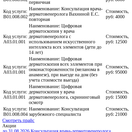
первичная
Наименование:
Консультация врача-
Код услуги:
Стоимость,
дерматовенеролога Вахниной Е.С.
B01.008.002
руб:
4000
повторная
Наименование:
Цифровая
дерматоскопия у врача
Код услуги:
дерматовенеролога с
Стоимость,
А03.01.001
использованием искусственного
руб:
12500
интеллекта всех элементов (дети до
14 лет)
Наименование:
Цифровая
дерматоскопия всех эллементов при
Код услуги:
Стоимость,
онконастороженности (меланома в
А03.01.001
руб:
95000
анамнезе), при выезде на дом (без
учета стоимости выезда)
Наименование:
Цифровая
Код услуги:
дерматоскопия у врача
Стоимость,
А03.01.001
дерматовенеролога, скрининговый
руб:
15000
осмотр
Код услуги:
Наименование:
Консультация
Стоимость,
В01.008.004
зарубежного специалиста
руб:
21000
Смотреть прайс
Акции
до 31.08.2026
Консультация врача-дерматовенеролога