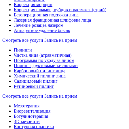
Коррекция морщин
Коррекция шрамов, рубцов и растяжек (стрий)
Безоперационная подтяжка лица
Лазерная фракционная шлифовка лица
Лечение розацеа лазером
Аппаратное удаление брыль
Смотреть все услуги
Запись на прием
Пилинги
Чистка лица (атравматичная)
Программы по уходу за лицом
Пилинг фруктовыми кислотами
Карбоновый пилинг лица
Химический пилинг лица
Салициловый пилинг
Ретиноевый пилинг
Смотреть все услуги
Запись на прием
Мезотерапия
Биоревитализация
Ботулинотерапия
3D-мезонити
Контурная пластика