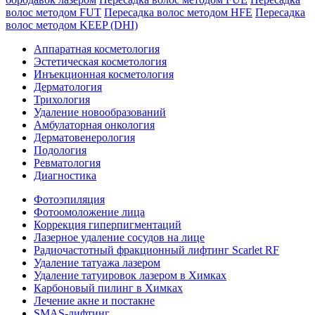
волос методом FUT
Пересадка волос методом HFE
Пересадка
волос методом KEEP (DHI)
Аппаратная косметология
Эстетическая косметология
Инъекционная косметология
Дермато­логия
Трихология
Удаление новообразований
Амбулаторная онкология
Дерматовенерология
Подология
Ревматология
Диагностика
Фотоэпиляция
Фотоомоложение лица
Коррекция гиперпигментаций
Лазерное удаление сосудов на лице
Радиочастотный фракционный лифтинг Scarlet RF
Удаление татуажа лазером
Удаление татуировок лазером в Химках
Карбоновый пилинг в Химках
Лечение акне и постакне
SMAS-лифтинг