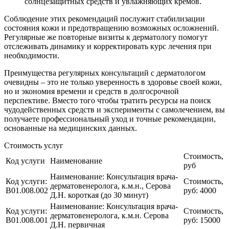
солнцезащитных средств и увлажняющих кремов.
Соблюдение этих рекомендаций послужит стабилизации
состояния кожи и предотвращению возможных осложнений.
Регулярные же повторные визиты к дерматологу помогут
отслеживать динамику и корректировать курс лечения при
необходимости.
Преимущества регулярных консультаций с дерматологом
очевидны – это не только уверенность в здоровье своей кожи,
но и экономия времени и средств в долгосрочной
перспективе. Вместо того чтобы тратить ресурсы на поиск
чудодейственных средств и эксперименты с самолечением, вы
получаете профессиональный уход и точные рекомендации,
основанные на медицинских данных.
Стоимость услуг
Стоимость,
Код услуги
Наименование
руб
Наименование:
Консультация врача-
Код услуги:
Стоимость,
дерматовенеролога, к.м.н., Серова
B01.008.002
руб:
4000
Д.Н. короткая (до 30 минут)
Наименование:
Консультация врача-
Код услуги:
Стоимость,
дерматовенеролога, к.м.н. Серова
B01.008.001
руб:
15000
Д.Н. первичная