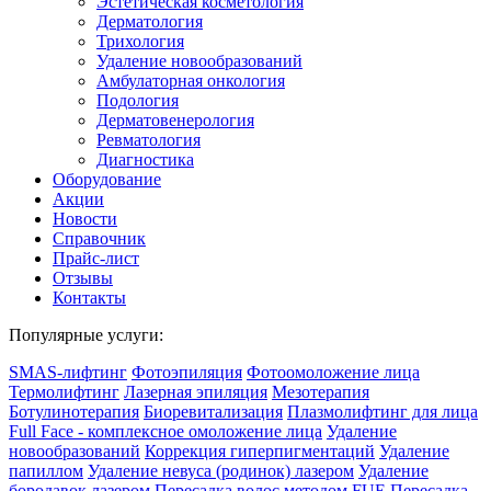
Эстетическая косметология
Дермато­логия
Трихология
Удаление новообразований
Амбулаторная онкология
Подология
Дерматовенерология
Ревматология
Диагностика
Оборудование
Акции
Новости
Справочник
Прайс-лист
Отзывы
Контакты
Популярные услуги:
SMAS-лифтинг
Фотоэпиляция
Фотоомоложение лица
Термолифтинг
Лазерная эпиляция
Мезотерапия
Ботулинотерапия
Биоревитализация
Плазмолифтинг для лица
Full Face - комплексное омоложение лица
Удаление
новообразований
Коррекция гиперпигментаций
Удаление
папиллом
Удаление невуса (родинок) лазером
Удаление
бородавок лазером
Пересадка волос методом FUE
Пересадка