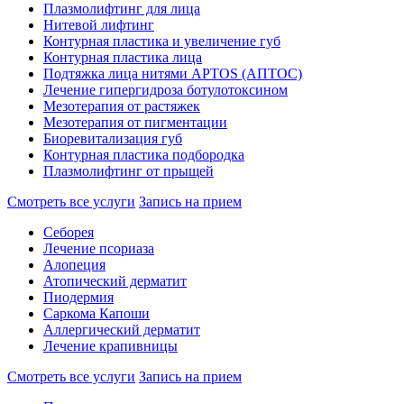
Плазмолифтинг для лица
Нитевой лифтинг
Контурная пластика и увеличение губ
Контурная пластика лица
Подтяжка лица нитями APTOS (АПТОС)
Лечение гипергидроза ботулотоксином
Мезотерапия от растяжек
Мезотерапия от пигментации
Биоревитализация губ
Контурная пластика подбородка
Плазмолифтинг от прыщей
Смотреть все услуги
Запись на прием
Себорея
Лечение псориаза
Алопеция
Атопический дерматит
Пиодермия
Саркома Капоши
Аллергический дерматит
Лечение крапивницы
Смотреть все услуги
Запись на прием