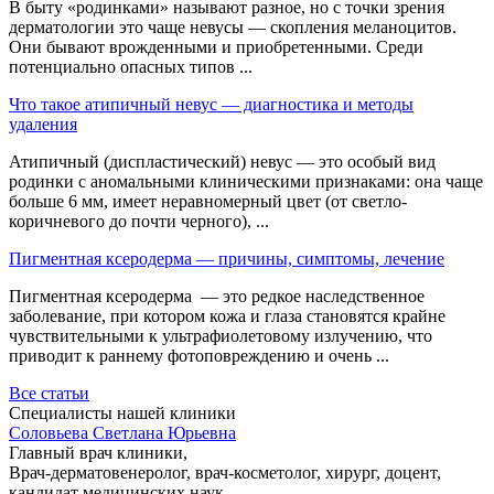
В быту «родинками» называют разное, но с точки зрения
дерматологии это чаще невусы — скопления меланоцитов.
Они бывают врожденными и приобретенными. Среди
потенциально опасных типов ...
Что такое атипичный невус — диагностика и методы
удаления
Атипичный (диспластический) невус — это особый вид
родинки с аномальными клиническими признаками: она чаще
больше 6 мм, имеет неравномерный цвет (от светло-
коричневого до почти черного), ...
Пигментная ксеродерма — причины, симптомы, лечение
Пигментная ксеродерма — это редкое наследственное
заболевание, при котором кожа и глаза становятся крайне
чувствительными к ультрафиолетовому излучению, что
приводит к раннему фотоповреждению и очень ...
Все статьи
Специалисты нашей клиники
Cоловьева Cветлана Юрьевна
Главный врач клиники,
Врач-дерматовенеролог, врач-косметолог, хирург, доцент,
кандидат медицинских наук