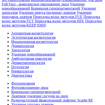
Full Face - комплексное омоложение лица
Удаление
новообразований
Коррекция гиперпигментаций
Удаление
папиллом
Удаление невуса (родинок) лазером
Удаление
бородавок лазером
Пересадка волос методом FUE
Пересадка
волос методом FUT
Пересадка волос методом HFE
Пересадка
волос методом KEEP (DHI)
Аппаратная косметология
Эстетическая косметология
Инъекционная косметология
Дермато­логия
Трихология
Удаление новообразований
Амбулаторная онкология
Дерматовенерология
Подология
Ревматология
Диагностика
Фотоэпиляция
Фотоомоложение лица
Коррекция гиперпигментаций
Лазерное удаление сосудов на лице
Радиочастотный фракционный лифтинг Scarlet RF
Удаление татуажа лазером