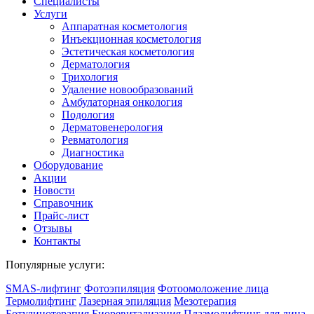
Специалисты
Услуги
Аппаратная косметология
Инъекционная косметология
Эстетическая косметология
Дермато­логия
Трихология
Удаление новообразований
Амбулаторная онкология
Подология
Дерматовенерология
Ревматология
Диагностика
Оборудование
Акции
Новости
Справочник
Прайс-лист
Отзывы
Контакты
Популярные услуги:
SMAS-лифтинг
Фотоэпиляция
Фотоомоложение лица
Термолифтинг
Лазерная эпиляция
Мезотерапия
Ботулинотерапия
Биоревитализация
Плазмолифтинг для лица