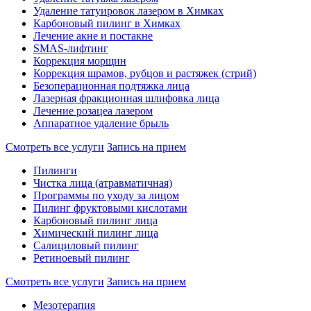
Удаление татуировок лазером в Химках
Карбоновый пилинг в Химках
Лечение акне и постакне
SMAS-лифтинг
Коррекция морщин
Коррекция шрамов, рубцов и растяжек (стрий)
Безоперационная подтяжка лица
Лазерная фракционная шлифовка лица
Лечение розацеа лазером
Аппаратное удаление брыль
Смотреть все услуги
Запись на прием
Пилинги
Чистка лица (атравматичная)
Программы по уходу за лицом
Пилинг фруктовыми кислотами
Карбоновый пилинг лица
Химический пилинг лица
Салициловый пилинг
Ретиноевый пилинг
Смотреть все услуги
Запись на прием
Мезотерапия