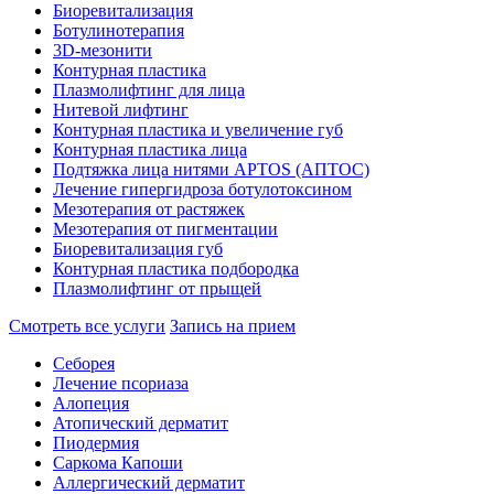
Биоревитализация
Ботулинотерапия
3D-мезонити
Контурная пластика
Плазмолифтинг для лица
Нитевой лифтинг
Контурная пластика и увеличение губ
Контурная пластика лица
Подтяжка лица нитями APTOS (АПТОС)
Лечение гипергидроза ботулотоксином
Мезотерапия от растяжек
Мезотерапия от пигментации
Биоревитализация губ
Контурная пластика подбородка
Плазмолифтинг от прыщей
Смотреть все услуги
Запись на прием
Себорея
Лечение псориаза
Алопеция
Атопический дерматит
Пиодермия
Саркома Капоши
Аллергический дерматит