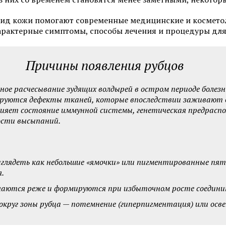
Фотоомоложение лица
Удаление татуировок
вид кожи помогают современные медицинские и космето
Химках
арактерные симптомы, способы лечения и процедуры для
Коррекция гиперпигментаций
Карбоновый пилинг 
Лазерное удаление сосудов на
лице
Причины появления рубцов
Лечение акне и поста
Радиочастотный фракционный
SMAS-лифтинг
ое расчесывание зудящих волдырей в остром периоде болезн
лифтинг Scarlet RF
ируются дефекты тканей, которые впоследствии заживают 
Коррекция морщин
яет состояние иммунной системы, генетическая предраспо
ости высыпаний.
Смотреть все услуги
Запись на прием
ыглядеть как небольшие «ямочки» или пигментированные пя
я.
чаются реже и формируются при избыточном росте соедини
Пилинги
Пилинг фруктовыми 
круг зоны рубца — потемнение (гиперпигментация) или осве
Чистка лица (атравматичная)
Карбоновый пилинг 