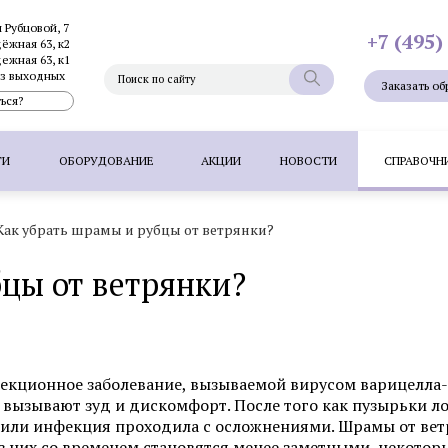
и Рубцовой, 7
+7 (495)
дёжная 63, к2
дежная 63, к1
без выходных
Заказать об
ься?
ГИ
ОБОРУДОВАНИЕ
АКЦИИ
НОВОСТИ
СПРАВОЧН
Как убрать шрамы и рубцы от ветрянки?
Фотоэпиляция
Фотоомоложение лица
Термолифтинг
цы от ветрянки?
Плазмолифтинг для лица
Full Face - комплексное омоложен
папиллом
Удаление невуса (родинок) лазером
Удалени
 волос методом FUT
Пересадка волос методом HFE
П
фекционное заболевание, вызываемой вирусом варицелла-
вызывают зуд и дискомфорт. После того как пузырьки ло
 или инфекция проходила с осложнениями. Шрамы от вет
Фотоэпиляция
Удаление татуажа ла
из них со временем становятся менее заметными, некотор