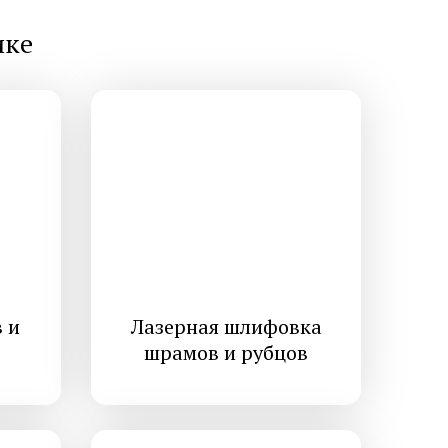
ике
 мозоли на
Медицинский педикюр при
диабете
й стоп
Лечение трещин на стопах ног
 и стоп
Удаление стержневых мозолей
 и
Лазерная шлифовка
шрамов и рубцов
ие
Постменопаузальный
олчанки
остеопороз
оидного