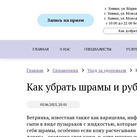
г. Химки, ул. Мари
г. Химки, ул. Моло
г. Химки, ул. Моло
Запись на прием
с 10:00 до 22:00 
Как добрат
ГЛАВНАЯ
О НАС
СПЕЦИАЛИСТЫ
УСЛУ
Главная
Справочник
Уход за здоровьем
ПОПУЛЯРНЫЕ УСЛУГИ:
SMAS-лифтинг
Как убрать шрамы и руб
Ботулинотерапия
Биоревитализация
Коррекция гиперпигментаций
Удаление 
05.06.2025, 20:01
Пересадка волос методом FUE
Пересадка
Ветрянка, известная также как варицелла, ин
сыпи в виде пузырьков с жидкостью, которые 
себя шрамы, особенно если кожу расчесывали
Аппаратная косметология
дермы – среднего слоя кожи, и, хотя многие 