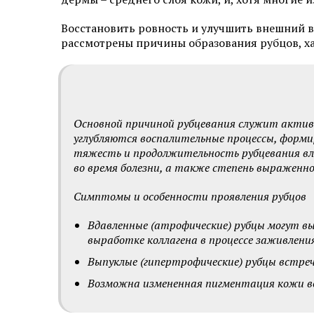
Эстетическая косметология
Восстановить ровность и улучшить внешний 
рассмотрены причины образования рубцов, х
Инъекционная косметология
Дермато­логия
Трихология
Основной причиной рубцевания служит активн
углубляются воспалительные процессы, форм
Удаление новообразований
тяжесть и продолжительность рубцевания вли
во время болезни, а также степень выраженн
Амбулаторная онкология
Симптомы и особенности проявления рубцов
Дерматовенерология
Вдавленные (атрофические) рубцы могут в
Подология
выработке коллагена в процессе заживлени
Выпуклые (гипертрофические) рубцы встре
Ревматология
Возможна измененная пигментация кожи во
Диагностика