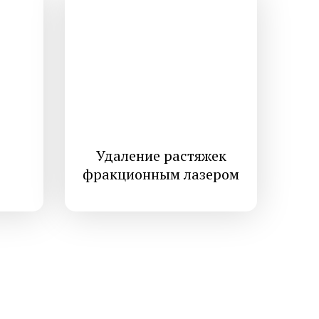
Диагностика меланомы
рате
Лабораторная диагностика
Удаление растяжек
фракционным лазером