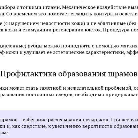
бора с тонкими иглами. Механическое воздействие вызы
Смотреть все услуги
Запись на прием
а. Со временем это помогает сгладить контуры и осветли
(с нарушением целостности кожи) и не аблятивные (без
в кожи и стимуляции регенерации клеток. Процедура по
Себорея
Атопический дермат
давленные) рубцы можно приподнять с помощью мягких 
Лечение псориаза
Пиодермия
еф кожи и улучшает ее эстетические характеристики, эффе
Алопеция
Саркома Капоши
Профилактика образования шрамов
Смотреть все услуги
Запись на прием
ки может стать заметной и нежелательной проблемой, о
образования постоянных следов, необходимо придержива
Пересадка волос для мужчин
Пересадка волос мет
рамов – избегание расчесывания пузырьков. При ветрян
(DHI)
 и, как следствие, к увеличению вероятности образован
Пересадка волос методом FUE
там:
Пересадка волос для