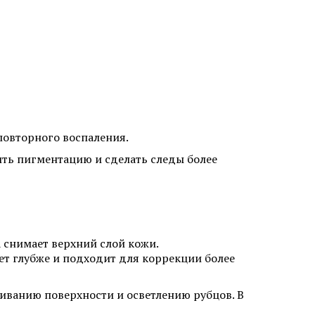
лица
Мезотерапия от растяжек
повторного воспаления.
и
Мезотерапия от пигментации
ть пигментацию и сделать следы более
Биоревитализация губ
лица
Контурная пластика подбородка
ми APTOS
Плазмолифтинг от прыщей
снимает верхний слой кожи.
ет глубже и подходит для коррекции более
а
иванию поверхности и осветлению рубцов. В