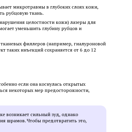
вает микротравмы в глубоких слоях кожи,
ть рубцовую ткань.
 нарушения целостности кожи) лазеры для
могает уменьшить глубину рубцов и
ит
Аллергический дерматит
тканевых филлеров (например, гиалуроновой
Лечение крапивницы
кт таких инъекций сохраняется от 6 до 12
собенно если она коснулась открытых
ться некоторых мер предосторожности,
одом KEEP
Коррекция линии роста волос
ке возникает сильный зуд, однако
ия шрамов. Чтобы предотвратить это,
Исправление неудачной
 женщин
пересадки волос