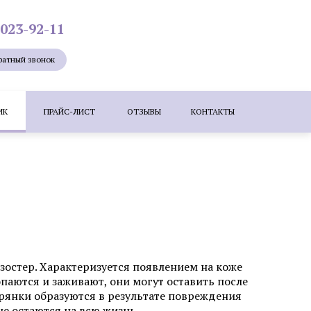
 023-92-11
ратный звонок
ИК
ПРАЙС-ЛИСТ
ОТЗЫВЫ
КОНТАКТЫ
Лазерная эпиляция
Мезотерапия
ие лица
Удаление новообразований
е бородавок лазером
ересадка волос методом KEEP (DHI)
зостер. Характеризуется появлением на коже
паются и заживают, они могут оставить после
рянки образуются в результате повреждения
зером
Коррекция шрамов, рубцов и
ые остаются на всю жизнь.
растяжек (стрий)