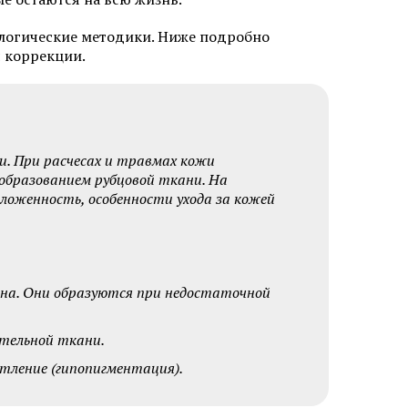
 лазером в
логические методики. Ниже подробно
Безоперационная подтяжка лица
 коррекции.
в Химках
Лазерная фракционная
шлифовка лица
кне
Лечение розацеа лазером
и. При расчесах и травмах кожи
Аппаратное удаление брыль
образованием рубцовой ткани. На
ложенность, особенности ухода за кожей
тна. Они образуются при недостаточной
тельной ткани.
кислотами
Салициловый пилинг
тление (гипопигментация).
лица
Ретиноевый пилинг