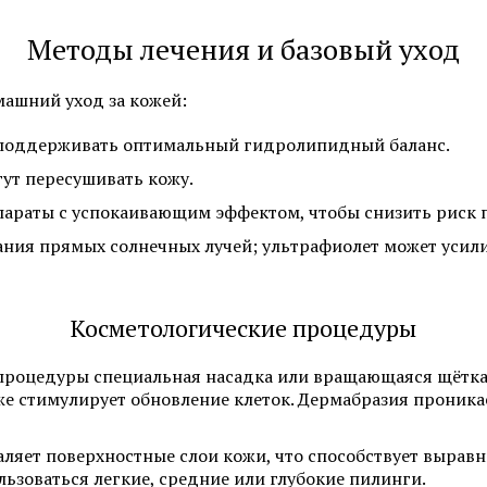
Программы по уходу за лицом
Химический пилинг 
Методы лечения и базовый уход
Смотреть все услуги
Запись на прием
машний уход за кожей:
 поддерживать оптимальный гидролипидный баланс.
гут пересушивать кожу.
Мезотерапия
Нитевой лифтинг
араты с успокаивающим эффектом, чтобы снизить риск 
Биоревитализация
Контурная пластика 
ния прямых солнечных лучей; ультрафиолет может усили
увеличение губ
Ботулинотерапия
Контурная пластика 
Косметологические процедуры
3D-мезонити
Подтяжка лица нитя
(АПТОС)
Контурная пластика
процедуры специальная насадка или вращающаяся щётка 
е стимулирует обновление клеток. Дермабразия проника
Лечение гипергидроз
Плазмолифтинг для лица
ботулотоксином
ляет поверхностные слои кожи, что способствует выравн
льзоваться легкие, средние или глубокие пилинги.