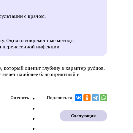
ну бровей
Пересадка волос на бороду и
бакенбарды
ультации с врачом.
нку. Однако современные методы
ы перенесенной инфекции.
зером
Удаление базалиомы
, который оценит глубину и характер рубцов,
чивает наиболее благоприятный и
фибромы
Удаление папиллом
ных
Удаление кератомы лазером
Оценить:
Поделиться:
лазером
Следующая