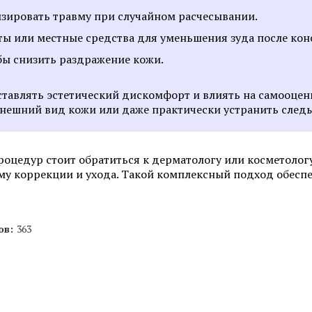
Пересадка волос методом FUT
изировать травму при случайном расчесывании.
Пересадка волос в зо
Пересадка волос методом HFE
ы или местные средства для уменьшения зуда после конс
бы снизить раздражение кожи.
Смотреть все услуги
Запись на прием
ставлять эстетический дискомфорт и влиять на самооце
внешний вид кожи или даже практически устранить след
Удаление бородавок лазером
Удаление липомы ла
оцедур стоит обратиться к дерматологу или косметологу
у коррекции и ухода. Такой комплексный подход обеспе
Удаление жировиков на шее
Лазерное удаление 
Удаление невуса (родинок)
Удаление подошвен
лазером
бородавок
ов:
363
Удаление родинок на лице
Удаление кондилом 
Смотреть все услуги
Запись на прием