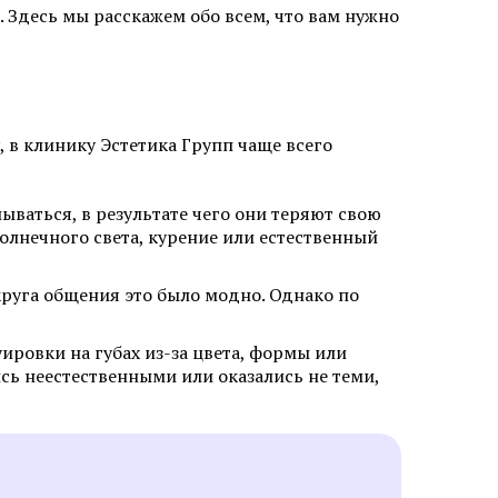
ь. Здесь мы расскажем обо всем, что вам нужно
 лазером в
Безоперационная подтяжка лица
в Химках
Лазерная фракционная
шлифовка лица
кне
, в клинику Эстетика Групп чаще всего
Лечение розацеа лазером
Аппаратное удаление брыль
ываться, в результате чего они теряют свою
олнечного света, курение или естественный
 круга общения это было модно. Однако по
ировки на губах из-за цвета, формы или
сь неестественными или оказались не теми,
кислотами
Салициловый пилинг
лица
Ретиноевый пилинг