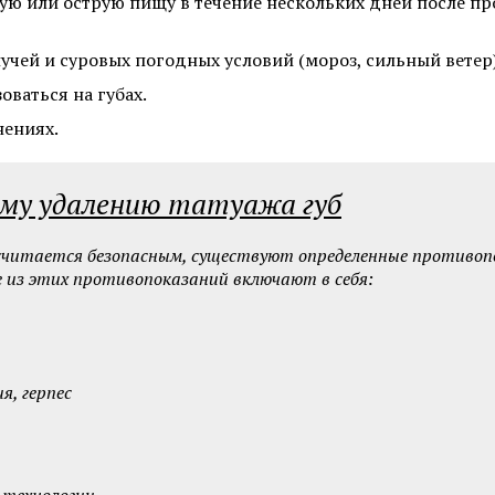
ячую или острую пищу в течение нескольких дней после п
Пересадка волос методом FUT
Пересадка волос в зо
Пересадка волос методом HFE
учей и суровых погодных условий (мороз, сильный ветер)
оваться на губах.
нениях.
Смотреть все услуги
Запись на прием
ому удалению татуажа губ
Удаление бородавок лазером
Удаление липомы ла
считается безопасным, существуют определенные противопо
 из этих противопоказаний включают в себя:
Удаление жировиков на шее
Лазерное удаление 
Удаление невуса (родинок)
Удаление подошвен
лазером
бородавок
Удаление родинок на лице
Удаление кондилом 
я, герпес
Смотреть все услуги
Запись на прием