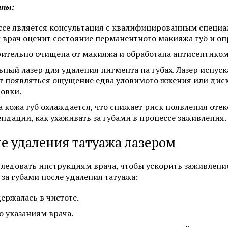
апы:
Смотреть все услуги
Запись на прием
ссе является консультация с квалифицированным специа
 врач оценит состояние перманентного макияжа губ и оп
рительно очищена от макияжа и обработана антисептиком
Себорея
Атопический дермат
ьный лазер для удаления пигмента на губах. Лазер испус
Лечение псориаза
Пиодермия
ет появляться ощущение едва уловимого жжения или дис
ровки.
Алопеция
Саркома Капоши
 кожа губ охлаждается, что снижает риск появления отек
ндации, как ухаживать за губами в процессе заживления.
ле удаления татуажа лазером
Смотреть все услуги
Запись на прием
 следовать инструкциям врача, чтобы ускорить заживлен
 за губами после удаления татуажа:
Пересадка волос для мужчин
Пересадка волос мет
(DHI)
держалась в чистоте.
Пересадка волос методом FUE
 указаниям врача.
Пересадка волос для