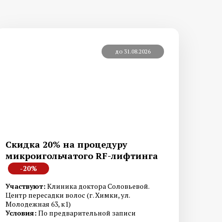
до 31.08.2026
Диагностика меланомы
рате
Лабораторная диагностика
Скидка 20% на процедуру
микроигольчатого RF-лифтинга
-20%
Участвуют:
Клиника доктора Соловьевой.
Центр пересадки волос (г. Химки, ул.
Молодежная 63, к1)
Условия:
По предварительной записи