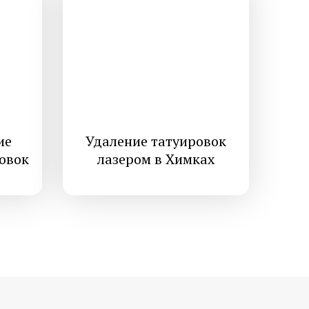
 мозоли на
Медицинский педикюр при
диабете
й стоп
Лечение трещин на стопах ног
 и стоп
Удаление стержневых мозолей
ие
Удаление татуировок
овок
лазером в Химках
ие
Постменопаузальный
олчанки
остеопороз
оидного