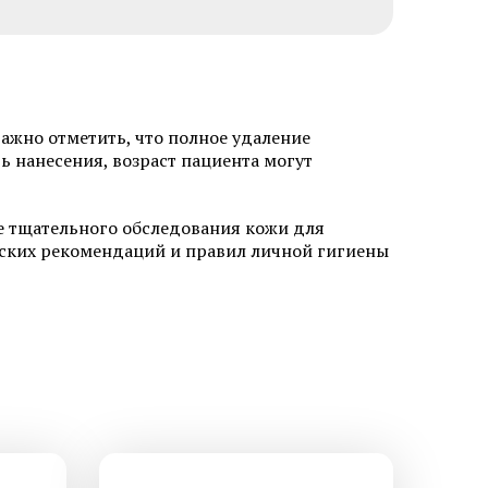
важно отметить, что полное удаление
ть нанесения, возраст пациента могут
стика и
Экстренная профилактика
е тщательного обследования кожи для
о герпеса
ИППП
нских рекомендаций и правил личной гигиены
стика и
стика и