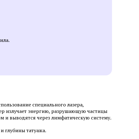
лица
ила.
Мезотерапия от растяжек
и
Мезотерапия от пигментации
Биоревитализация губ
лица
Контурная пластика подбородка
ми APTOS
спользование специального лазера,
Плазмолифтинг от прыщей
зер излучает энергию, разрушающую частицы
а
м и выводятся через лимфатическую систему.
 и глубины татуажа.