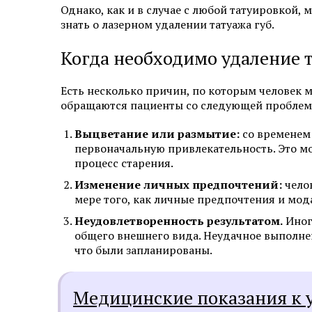
Однако, как и в случае с любой татуировкой, 
Эстетическая косметология
знать о лазерном удалении татуажа губ.
Инъекционная косметология
Когда необходимо удаление т
Дермато­логия
Есть несколько причин, по которым человек м
обращаются пациенты со следующей проблем
Трихология
Выцветание или размытие:
со временем 
Удаление новообразований
первоначальную привлекательность. Это мо
процесс старения.
Амбулаторная онкология
Изменение личных предпочтений:
челов
мере того, как личные предпочтения и мод
Дерматовенерология
Неудовлетворенность результатом.
Иногд
общего внешнего вида. Неудачное выполнен
Подология
что были запланированы.
Ревматология
Медицинские показания к у
Диагностика