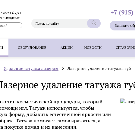
+7 (915)
дежная 63, к1
без выходных
ься?
Заказать об
ГИ
ОБОРУДОВАНИЕ
АКЦИИ
НОВОСТИ
СПРАВОЧН
Удаление татуажа лазером
Лазерное удаление татуажа губ
Фотоэпиляция
Фотоомоложение лица
Термолифтинг
Лазерное удаление татуажа гу
Плазмолифтинг для лица
Full Face - комплексное омоложен
папиллом
Удаление невуса (родинок) лазером
Удалени
это тип косметической процедуры, который
 волос методом FUT
Пересадка волос методом HFE
П
помощи игл. Татуаж используется, чтобы
кую форму, добавить естественной яркости или
браза. Татуаж помогает самовыражаться, а
а покупке помад и их нанесении.
Фотоэпиляция
Удаление татуажа ла