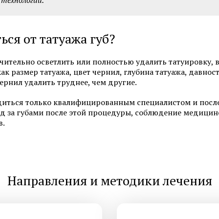
 технологии.
ся от татуажа губ?
Смотреть все услуги
Запись на прием
ачительно осветлить или полностью удалить татуировку, 
как размер татуажа, цвет чернил, глубина татуажа, давнос
чернил удалить труднее, чем другие.
Лабораторная диагностика и
Лабораторная диагно
одиться только квалифицированным специалистом и посл
лечение гонореи
лечение генитальног
д за губами после этой процедуры, соблюдение медици
в.
Лабораторная диагностика и
Лабораторная диагно
лечение кандидоза
лечение сифилиса
Лабораторная диагностика и
Лабораторная диагно
лечение уреаплазмоза
лечение хламидиоза
Направления и методики лечения
Смотреть все услуги
Запись на прием