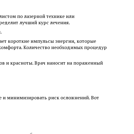
листом по лазерной технике или
ределит лучший курс лечения.
.
ит
Аллергический дерматит
кает короткие импульсы энергии, которые
Лечение крапивницы
комфорта. Количество необходимых процедур
ов и красноты. Врач наносит на пораженный
ие и минимизировать риск осложнений. Вот
одом KEEP
Коррекция линии роста волос
Исправление неудачной
 женщин
пересадки волос