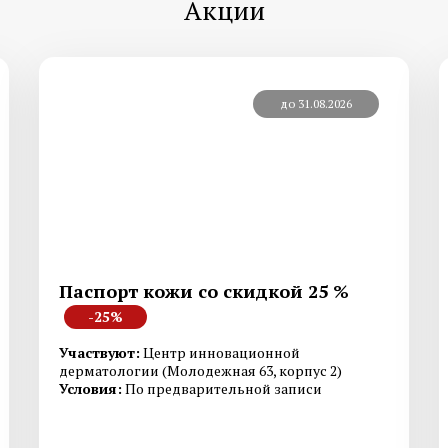
Акции
Смотреть все услуги
Запись на прием
до 31.08.2026
Генетическое тестирование
Дерматоскопия
Гистология
Диагностика на аппа
Fotofinder
Паспорт кожи со скидкой 25 %
Смотреть все услуги
Запись на прием
-25%
Участвуют:
Центр инновационной
дерматологии (Молодежная 63, корпус 2)
Условия:
По предварительной записи