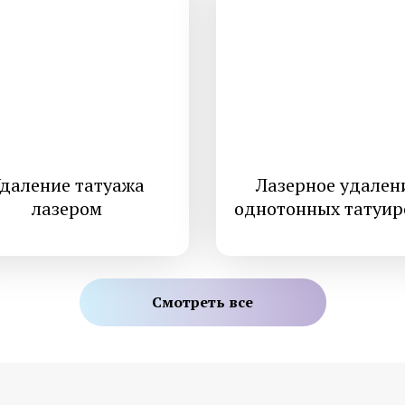
Лечение грибка ногтей на ногах
Лечение подногтевой
ноге
Лечение вросшего ногтя
Лечение сухих мозоле
Лечение ониходистрофии
Лечение трещин пяток
Медицинский педикюр
даление татуажа
Лазерное удален
лазером
однотонных татуир
Смотреть все услуги
Запись на прием
Смотреть все
Диагностика и лечение
Диагностика и лечен
системной склеродермии
системной красной в
Диагностика и лечение
Диагностика ревмат
васкулита
артрита