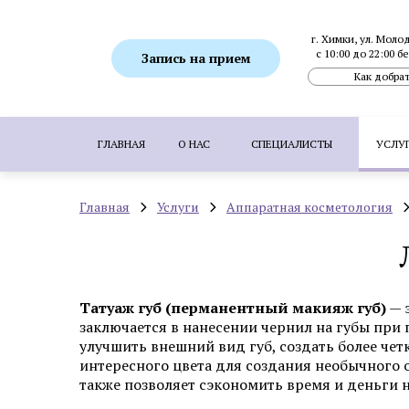
г. Химки, ул. Моло
с 10:00 до 22:00 
Запись на прием
Как добрат
ГЛАВНАЯ
О НАС
СПЕЦИАЛИСТЫ
УСЛУ
Главная
Услуги
Аппаратная косметология
ПОПУЛЯРНЫЕ УСЛУГИ:
SMAS-лифтинг
Ботулинотерапия
Биоревитализация
Коррекция гиперпигментаций
Удаление 
Татуаж губ (перманентный макияж губ)
— 
Пересадка волос методом FUE
Пересадка
заключается в нанесении чернил на губы при 
улучшить внешний вид губ, создать более чет
интересного цвета для создания необычного о
также позволяет сэкономить время и деньги н
Аппаратная косметология