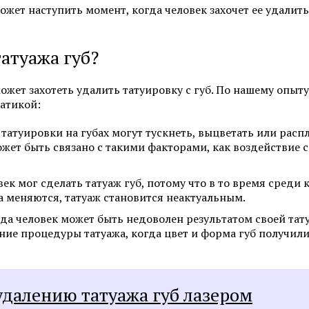
может наступить момент, когда человек захочет ее удалит
Фотоомоложение лица
Удаление татуировок
Химках
Коррекция гиперпигментаций
атуажа губ?
Карбоновый пилинг 
Лазерное удаление сосудов на
лице
Лечение акне и поста
ожет захотеть удалить татуировку с губ. По нашему опыту
атикой:
Радиочастотный фракционный
SMAS-лифтинг
лифтинг Scarlet RF
татуировки на губах могут тускнеть, выцветать или распл
Коррекция морщин
жет быть связано с такими факторами, как воздействие с
ек мог сделать татуаж губ, потому что в то время среди
Смотреть все услуги
Запись на прием
а меняются, татуаж становится неактуальным.
а человек может быть недоволен результатом своей тату
ие процедуры татуажа, когда цвет и форма губ получили
Пилинги
Пилинг фруктовыми 
Чистка лица (атравматичная)
Карбоновый пилинг 
далению татуажа губ лазером