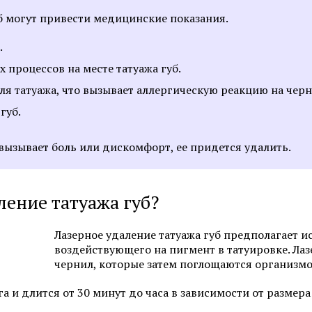
Программы по уходу за лицом
Химический пилинг 
уб могут привести медицинские показания.
.
Смотреть все услуги
Запись на прием
процессов на месте татуажа губ.
я татуажа, что вызывает аллергическую реакцию на черн
губ.
Мезотерапия
Нитевой лифтинг
вызывает боль или дискомфорт, ее придется удалить.
Биоревитализация
Контурная пластика 
увеличение губ
Ботулинотерапия
Контурная пластика 
ление татуажа губ?
3D-мезонити
Подтяжка лица нитя
(АПТОС)
Лазерное удаление татуажа губ предполагает и
Контурная пластика
воздействующего на пигмент в татуировке. Ла
Лечение гипергидроз
чернил, которые затем поглощаются организмо
Плазмолифтинг для лица
ботулотоксином
 и длится от 30 минут до часа в зависимости от размера