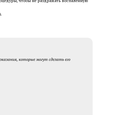
роцедуры, чтобы не раздражать воспаленную
ну бровей
Пересадка волос на бороду и
бакенбарды
.
зером
Удаление базалиомы
казания, которые могут сделать его
фибромы
Удаление папиллом
ных
Удаление кератомы лазером
лазером