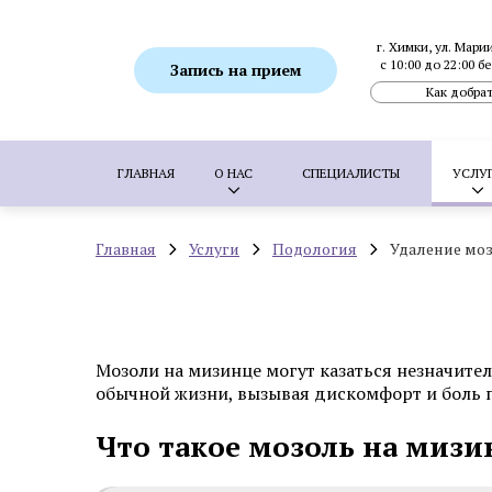
г. Химки, ул. Мари
с 10:00 до 22:00 
Запись на прием
Как добрат
ГЛАВНАЯ
О НАС
СПЕЦИАЛИСТЫ
УСЛУ
Главная
Услуги
Подология
Удаление мо
ПОПУЛЯРНЫЕ УСЛУГИ:
SMAS-лифтинг
Ботулинотерапия
Биоревитализация
Коррекция гиперпигментаций
Удаление 
Мозоли на мизинце могут казаться незначите
Пересадка волос методом FUE
Пересадка
обычной жизни, вызывая дискомфорт и боль п
Что такое мозоль на мизи
Аппаратная косметология