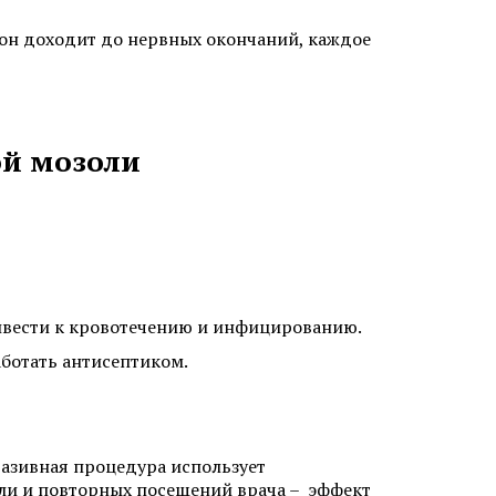
 он доходит до нервных окончаний, каждое
ит
Аллергический дерматит
ой мозоли
Лечение крапивницы
ривести к кровотечению и инфицированию.
аботать антисептиком.
одом KEEP
Коррекция линии роста волос
Исправление неудачной
вазивная процедура использует
 женщин
пересадки волос
оли и повторных посещений врача – эффект