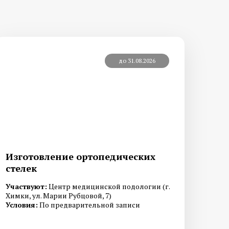
 мозоли на
Медицинский педикюр при
диабете
до 31.08.2026
й стоп
Лечение трещин на стопах ног
 и стоп
Удаление стержневых мозолей
Изготовление ортопедических
стелек
ие
Постменопаузальный
Участвуют:
Центр медицинской подологии (г.
олчанки
остеопороз
Химки, ул. Марии Рубцовой, 7)
Условия:
По предварительной записи
оидного