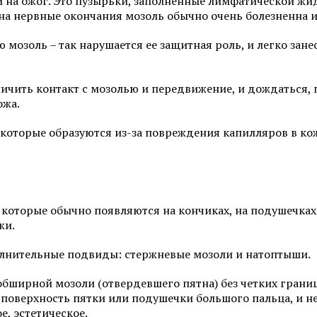
и на ожог. Это пузырьки, заполненные лимфатической ж
Программы по уходу за лицом
Химический пилинг 
на нервные окончания мозоль обычно очень болезненна и
мозоль – так нарушается ее защитная роль, и легко зане
Смотреть все услуги
Запись на прием
ичить контакт с мозолью и передвижение, и дождаться, 
ожа.
Мезотерапия
Нитевой лифтинг
 которые образуются из-за повреждения капилляров в ко
Биоревитализация
Контурная пластика 
увеличение губ
Ботулинотерапия
Контурная пластика 
 которые обычно появляются на кончиках, на подушечках 
3D-мезонити
Подтяжка лица нитя
жи.
(АПТОС)
Контурная пластика
олнительные подвиды: стержневые мозоли и натоптыши.
Лечение гипергидроз
Плазмолифтинг для лица
ботулотоксином
бширной мозоли (отвердевшего пятна) без четких границ
ю поверхность пятки или подушечки большого пальца, и 
е, эстетическое.