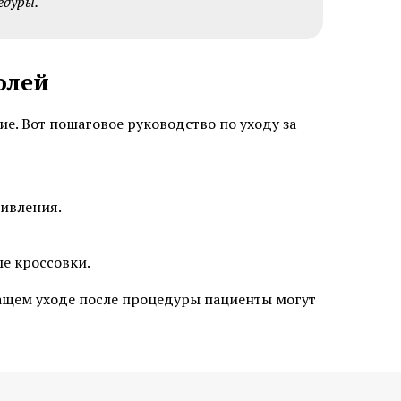
едуры.
олей
ие. Вот пошаговое руководство по уходу за
стика и
Экстренная профилактика
о герпеса
ИППП
живления.
стика и
ые кроссовки.
стика и
жащем уходе после процедуры пациенты могут