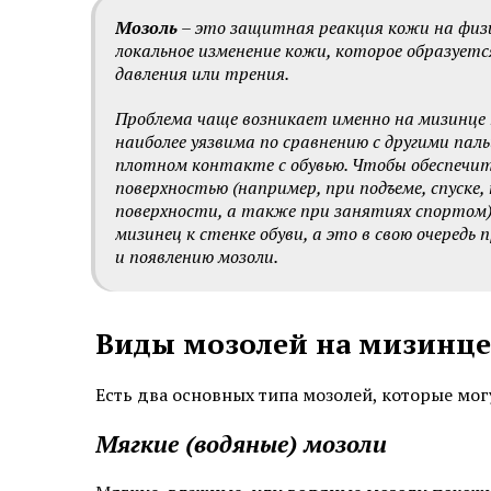
Мозоль
– это защитная реакция кожи на физи
Эстетическая косметология
локальное изменение кожи, которое образует
давления или трения.
Инъекционная косметология
Проблема чаще возникает именно на мизинце 
Дермато­логия
наиболее уязвима по сравнению с другими паль
плотном контакте с обувью. Чтобы обеспечит
Трихология
поверхностью (например, при подъеме, спуске,
поверхности, а также при занятиях спортом)
Удаление новообразований
мизинец к стенке обуви, а это в свою очеред
и появлению мозоли.
Амбулаторная онкология
Дерматовенерология
Виды мозолей на мизинце
Подология
Есть два основных типа мозолей, которые могу
Ревматология
Мягкие (водяные) мозоли
Диагностика