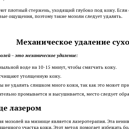
Смотреть все услуги
Запись на прием
меют плотный стержень, уходящий глубоко под кожу. Если
вые ощущения, поэтому такие мозоли следует удалять.
Себорея
Атопический дермат
Механическое удаление сух
Лечение псориаза
Пиодермия
олей – это механическое удаление:
Алопеция
Саркома Капоши
ыльной воде на 10-15 минут, чтобы смягчить кожу.
 счищают утолщенную кожу.
Смотреть все услуги
Запись на прием
ы не удалить слишком много кожи, так как это может п
щательно промывается и высушивается, место следует обр
це лазером
Пересадка волос для мужчин
Пересадка волос мет
(DHI)
Пересадка волос методом FUE
 мозолей на мизинце является лазеротерапия. Эта неин
Пересадка волос для
лщенного участка кожи. Этот метод помогает избежать б