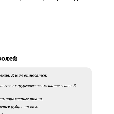
ну бровей
Пересадка волос на бороду и
бакенбарды
зером
Удаление базалиомы
золей
фибромы
Удаление папиллом
ения. К ним относятся:
ных
Удаление кератомы лазером
, нежели хирургическое вмешательство. В
лазером
ять пораженные ткани.
ается рубцов на коже.