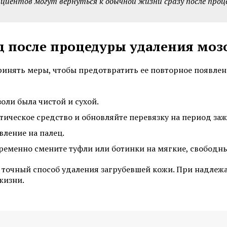
циентов могут вернуться к обычной жизни сразу после проц
д после процедуры удаления моз
Смотреть все услуги
Запись на прием
принять меры, чтобы предотвратить ее повторное появлен
золи была чистой и сухой.
Лабораторная диагностика и
Лабораторная диагно
лечение гонореи
лечение генитальног
ическое средство и обновляйте перевязку на период за
вление на палец.
Лабораторная диагностика и
Лабораторная диагно
лечение кандидоза
лечение сифилиса
временно смените туфли или ботинки на мягкие, свободн
Лабораторная диагностика и
Лабораторная диагно
и точный способ удаления загрубевшей кожи. При надле
лечение уреаплазмоза
лечение хламидиоза
жизни.
Смотреть все услуги
Запись на прием