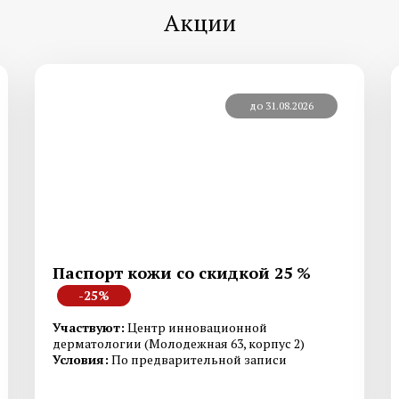
Акции
Лечение грибка ногтей на ногах
Лечение подногтевой
ноге
Лечение вросшего ногтя
до 31.08.2026
Лечение сухих мозоле
Лечение ониходистрофии
Лечение трещин пяток
Медицинский педикюр
Смотреть все услуги
Запись на прием
Паспорт кожи со скидкой 25 %
-25%
Диагностика и лечение
Диагностика и лечен
Участвуют:
Центр инновационной
системной склеродермии
системной красной в
дерматологии (Молодежная 63, корпус 2)
Условия:
По предварительной записи
Диагностика и лечение
Диагностика ревмат
васкулита
артрита