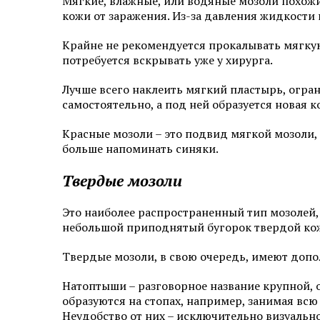
Мягкие, влажные, или водяные мозоли похож
кожи от заражения. Из-за давления жидкости 
Крайне не рекомендуется прокалывать мягкую 
потребуется вскрывать уже у хирурга.
Лучше всего наклеить мягкий пластырь, огран
самостоятельно, а под ней образуется новая к
Красные мозоли – это подвид мягкой мозоли,
больше напоминать синяки.
Твердые мозоли
Это наиболее распространенный тип мозолей,
небольшой приподнятый бугорок твердой ко
Твердые мозоли, в свою очередь, имеют доп
Натоптыши – разговорное название крупной, о
образуются на стопах, например, занимая вс
Неудобство от них – исключительно визуально