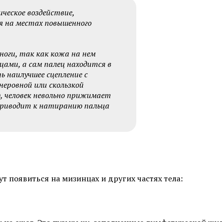
Фотоомоложение лица
Удаление татуировок
ческое воздействие,
Химках
ся на местах повышенного
Коррекция гиперпигментаций
Карбоновый пилинг 
Лазерное удаление сосудов на
ноги, так как кожа на нем
лице
Лечение акне и поста
цами, а сам палец находится в
ь наилучшее сцепление с
Радиочастотный фракционный
SMAS-лифтинг
 неровной или скользкой
лифтинг Scarlet RF
, человек невольно прижимает
Коррекция морщин
ь приводит к натиранию пальца
Смотреть все услуги
Запись на прием
т появиться на мизинцах и других частях тела:
Пилинги
Пилинг фруктовыми 
Чистка лица (атравматичная)
Карбоновый пилинг 