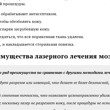
Пересадка волос методом FUT
ой процедуры.
Пересадка волос в зо
Пересадка волос методом HFE
 обрабатывают антисептиком.
тобы обезболить кожу.
испаряя загрубевшую кожу.
Смотреть все услуги
Запись на прием
диться, что вся пораженная ткань удалена.
, и накладывается стерильная повязка.
Удаление бородавок лазером
Удаление липомы ла
мущества лазерного лечения мо
Удаление жировиков на шее
Лазерное удаление 
т ряд преимуществ по сравнению с другими методами леч
Удаление невуса (родинок)
Удаление подошвен
лазером
бородавок
бует разрезов или инъекций, что делает ее более безопасной
Удаление родинок на лице
Удаление кондилом 
й степенью точности, что позволяет целенаправленно удал
:
поскольку лазер не разрезает кожу, после процедуры не ост
Смотреть все услуги
Запись на прием