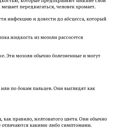
идкостью, которые предохраняют нижние слои
лица
 мешает передвигаться, человек хромает.
сти инфекцию и довести до абсцесса, который
пока жидкость из мозоли рассосется
Мезотерапия от растяжек
же. Эти мозоли обычно болезненные и могут
и
Мезотерапия от пигментации
Биоревитализация губ
лица
или по бокам пальцев. Они выглядят как
Контурная пластика подбородка
ми APTOS
Плазмолифтинг от прыщей
а
, как правило, желтоватого цвета. Они обычно
не отличаются какими-либо симптомами.