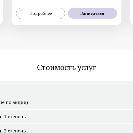
Подробнее
Записаться
Смотреть все услуги
Запись на прием
Генетическое тестирование
Дерматоскопия
Гистология
Диагностика на аппа
Fotofinder
Стоимость услуг
Смотреть все услуги
Запись на прием
не по акции)
- 1 степень
- 2 степень