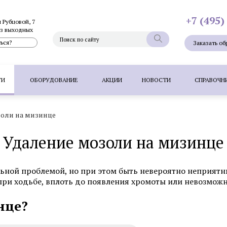
+7 (495)
и Рубцовой, 7
без выходных
ься?
Заказать об
ГИ
ОБОРУДОВАНИЕ
АКЦИИ
НОВОСТИ
СПРАВОЧН
золи на мизинце
Фотоэпиляция
Фотоомоложение лица
Термолифтинг
Удаление мозоли на мизинце
Плазмолифтинг для лица
Full Face - комплексное омоложен
папиллом
Удаление невуса (родинок) лазером
Удалени
льной проблемой, но при этом быть невероятно неприят
 волос методом FUT
Пересадка волос методом HFE
П
ри ходьбе, вплоть до появления хромоты или невозможн
нце?
Фотоэпиляция
Удаление татуажа ла